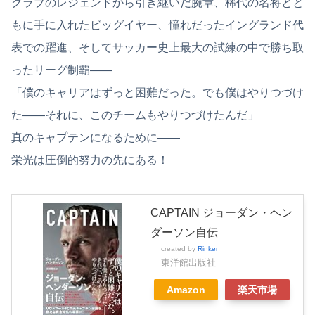
クラブのレジェンドから引き継いだ腕章、稀代の名将とと
もに手に入れたビッグイヤー、憧れだったイングランド代
表での躍進、そしてサッカー史上最大の試練の中で勝ち取
ったリーグ制覇――
「僕のキャリアはずっと困難だった。でも僕はやりつづけ
た――それに、このチームもやりつづけたんだ」
真のキャプテンになるために――
栄光は圧倒的努力の先にある！
CAPTAIN ジョーダン・ヘン
ダーソン自伝
created by
Rinker
東洋館出版社
Amazon
楽天市場