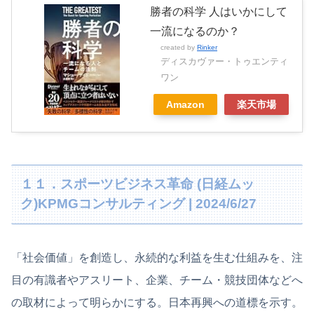
勝者の科学 人はいかにして
一流になるのか？
created by
Rinker
ディスカヴァー・トゥエンティ
ワン
Amazon
楽天市場
１１．スポーツビジネス革命 (日経ムッ
ク)KPMGコンサルティング | 2024/6/27
「社会価値」を創造し、永続的な利益を生む仕組みを、注
目の有識者やアスリート、企業、チーム・競技団体などへ
の取材によって明らかにする。日本再興への道標を示す。