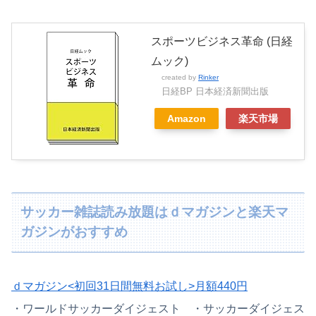
スポーツビジネス革命 (日経
ムック)
created by
Rinker
日経BP 日本経済新聞出版
Amazon
楽天市場
サッカー雑誌読み放題はｄマガジンと楽天マ
ガジンがおすすめ
ｄマガジン<初回31日間無料お試し>月額440円
・
ワールドサッカーダイジェスト ・
サッカーダイジェス