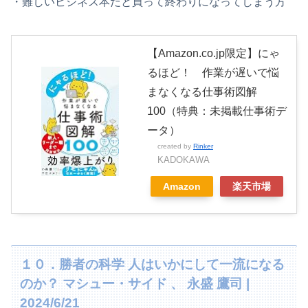
・難しいビジネス本だと買って終わりになってしまう方
【Amazon.co.jp限定】にゃ
るほど！ 作業が遅いで悩
まなくなる仕事術図解
100（特典：未掲載仕事術デ
ータ）
created by
Rinker
KADOKAWA
Amazon
楽天市場
１０．勝者の科学 人はいかにして一流になる
のか？ マシュー・サイド 、 永盛 鷹司 |
2024/6/21