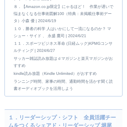
８．【Amazon.co.jp限定】にゃるほど！ 作業が遅いで
悩まなくなる仕事術図解100（特典：未掲載仕事術デー
タ）小森 優 | 2024/6/19
１０．勝者の科学 人はいかにして一流になるのか？ マ
シュー・サイド 、 永盛 鷹司 | 2024/6/21
１１．スポーツビジネス革命 (日経ムック)KPMGコンサ
ルティング | 2024/6/27
サッカー雑誌読み放題はｄマガジンと楽天マガジンがお
すすめ
kindle読み放題（Kindle Unlimited）がおすすめ
ランニング時間、家事の時間、通勤時間を活かす聞く読
書オーディオブックを活用しよう
１．リーダーシップ・シフト 全員活躍チー
ムをつくるシェアド・リーダーシップ 堀尾