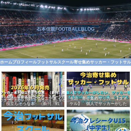
石本信親FOOTBALLBLOG
ホーム
プロフィール
フットサルスクール
寄せ集めサッカー・フットサ
2026年6月発売 サッカー本＋
今治 寄せ集めサッカー【タマ
役立ちそうな本 （新刊、戦
ケル】 個人でサッカーがした
術、自伝、指導法、トレンド、
い、サッカーをする場所、男
スポーツビジネス、高校サッカ
女、初心者、シニアも学生もい
ー）勝つ方法、上手くなる方法
っしょに！【タマケル】
を見つけよう！