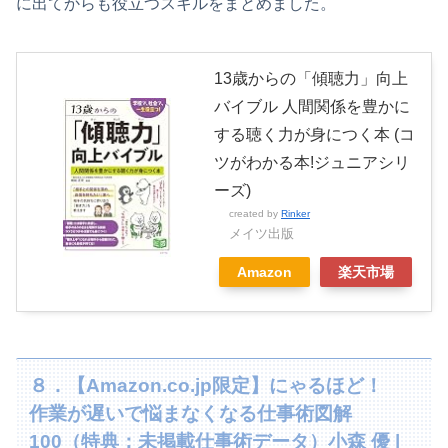
に出てからも役立つスキルをまとめました。
13歳からの「傾聴力」向上
バイブル 人間関係を豊かに
する聴く力が身につく本 (コ
ツがわかる本!ジュニアシリ
ーズ)
created by
Rinker
メイツ出版
Amazon
楽天市場
８．【Amazon.co.jp限定】にゃるほど！
作業が遅いで悩まなくなる仕事術図解
100（特典：未掲載仕事術データ）小森 優 |