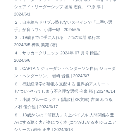
シェアド・リーダーシップ 堀尾 志保、 中原 淳 |
2024/6/1
２．自主練もドリブル塾もないスペインで「上手い選
手」が育つワケ 小澤一郎 | 2024/6/5
３．19歳までに手に入れる 7つの武器 単行本 –
2024/6/5 樺沢 紫苑 (著)
４．サッカークリニック 2024年 07 月号 [雑誌]
2024/6/6
５．CAPTAIN ジョーダン・ヘンダーソン自伝 ジョーダ
ン・ヘンダーソン、 岩崎 晋也 | 2024/6/7
６．行動経済学が勝敗を支配する 世界的アスリート
も“つい”やってしまう不合理な選択 今泉 拓 | 2024/6/14
７．小説 ブルーロック 7 (講談社KK文庫) 吉岡 みつる,
ノ村 優介他 | 2024/6/17
８．13歳からの「傾聴力」向上バイブル 人間関係を豊
かにする聴く力が身につく本 (コツがわかる本!ジュニア
シリーズ) 岩松 正史 | 2024/6/18