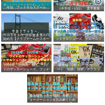
今治クレシータジュニアユース
今治 フットサルスクール
（中学生・U15） 選手募集
今治でサッカーやフットサルの
最新版 サッカーシューズ、フ
始め方【クラブチームかスポー
ットサルシューズ、トレーニン
ツ少年団かスクールを選ぶ基
グシューズのパフォーマンス向
準】小学生、幼児（年長・年
上は軽いカンガルー革で！痛み
中）、サッカー
改善、足にフィット！
2025年、2026年 幅広、ワイ
最先端 GK（ゴールキーパ
ドのサッカーシューズ、フット
ー） 戦術、技術、テクニッ
サルシューズ、足の痛みや靴ず
ク、メンタルをレベルアップし
れにはこだわりはカンガルー革
世界基準へ 練習メニューなど
で！
選手、指導者おすすめ本 11
選
最先端サッカー戦術、分析、フ
ォーメーションを読み解くため
のサッカー本おすすめ32選