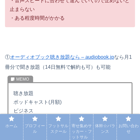
・音声スピードに合わせて進んでいくので止めないと
止まらない
・ある程度時間がかかる
①
オーディオブック聴き放題なら – audiobook.jp
なら月1
冊分で聞き放題（14日無料で解約も可）も可能
聴き放題
ポッドキャスト(月額)
ビジネス
自己啓発
ホーム
プロフィー
フットサル
寄せ集めサ
体幹☆バラ
お問い合わ
教養
ル
スクール
ッカー・フ
ンス
せ
語学
ットサル