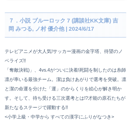
７．小説 ブルーロック 7 (講談社KK文庫) 吉
岡 みつる, ノ村 優介他 | 2024/6/17
テレビアニメが大人気!サッカー漫画の金字塔、待望のノ
ベライズ!!
「奪敵決戦)」、4vs.4がついに決着!死闘を制したのは糸師
凛が率いる最強チーム。潔は負けあがりで選考を突破。凛
と潔の命運を分けた「運」のからくりを絵心が解き明か
す。そして、待ち受ける三次選考とは!?才能の原石たちが
新たなるステージで躍動する!!
<小学上級・中学から すべての漢字にふりがなつき>