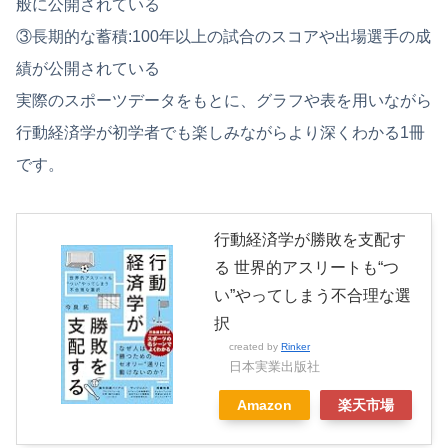
般に公開されている
③長期的な蓄積:100年以上の試合のスコアや出場選手の成
績が公開されている
実際のスポーツデータをもとに、グラフや表を用いながら
行動経済学が初学者でも楽しみながらより深くわかる1冊
です。
行動経済学が勝敗を支配す
る 世界的アスリートも“つ
い”やってしまう不合理な選
択
created by
Rinker
日本実業出版社
Amazon
楽天市場