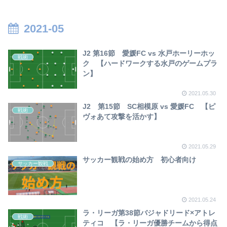
【2023年版】
2021-05
J2 第16節 愛媛FC vs 水戸ホーリーホッ
戦術
ク 【ハードワークする水戸のゲームプラ
ン】
2021.05.30
J2 第15節 SC相模原 vs 愛媛FC 【ピ
戦術
ヴォあて攻撃を活かす】
2021.05.29
サッカー観戦の始め方 初心者向け
サッカー観戦
2021.05.24
ラ・リーガ第38節バジャドリード×アトレ
戦術
ティコ 【ラ・リーガ優勝チームから得点