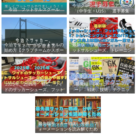
今治クレシータジュニアユース
今治 フットサルスクール
（中学生・U15） 選手募集
今治でサッカーやフットサルの
最新版 サッカーシューズ、フ
始め方【クラブチームかスポー
ットサルシューズ、トレーニン
ツ少年団かスクールを選ぶ基
グシューズのパフォーマンス向
準】小学生、幼児（年長・年
上は軽いカンガルー革で！痛み
中）、サッカー
改善、足にフィット！
2025年、2026年 幅広、ワイ
最先端 GK（ゴールキーパ
ドのサッカーシューズ、フット
ー） 戦術、技術、テクニッ
サルシューズ、足の痛みや靴ず
ク、メンタルをレベルアップし
れにはこだわりはカンガルー革
世界基準へ 練習メニューなど
で！
選手、指導者おすすめ本 11
選
最先端サッカー戦術、分析、フ
ォーメーションを読み解くため
のサッカー本おすすめ32選