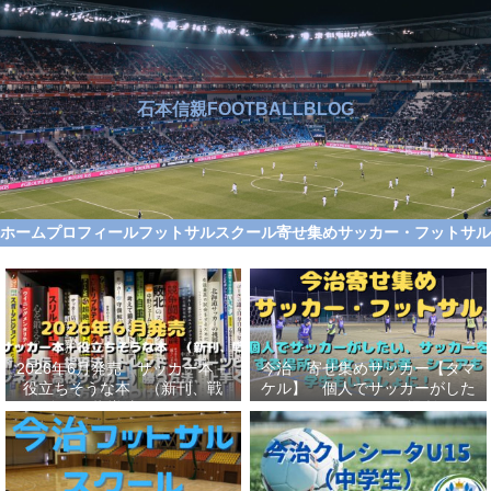
石本信親FOOTBALLBLOG
ホーム
プロフィール
フットサルスクール
寄せ集めサッカー・フットサ
2026年6月発売 サッカー本＋
今治 寄せ集めサッカー【タマ
役立ちそうな本 （新刊、戦
ケル】 個人でサッカーがした
術、自伝、指導法、トレンド、
い、サッカーをする場所、男
スポーツビジネス、高校サッカ
女、初心者、シニアも学生もい
ー）勝つ方法、上手くなる方法
っしょに！【タマケル】
を見つけよう！