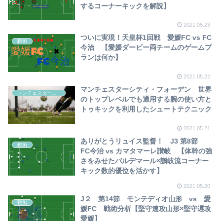
するコーナーキックを解説】
2021.05.23
ついに実現！天皇杯1回戦 愛媛FC vs FC
戦術
今治 【愛媛ダービー両チームのゲームプ
ランは何か】
2021.05.22
マンチェスターシティ・フォーデン 世界
マンチェスターシティ
のトップレベルでも通用する腕の使い方と
トゥキックを利用したシュートテクニック
2021.05.21
ありがとうリュイス監督！ J3 第8節
戦術
FC今治 vs カマタマーレ讃岐 【体幹の強
さをみせたバルデマール×讃岐流コーナー
キック数的優位を活かす】
2021.05.20
J２ 第14節 モンテディオ山形 vs 愛
戦術
媛FC 戦術分析【堅守速攻山形×堅守遅攻
愛媛】