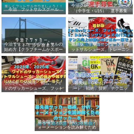
今治クレシータジュニアユース
今治 フットサルスクール
（中学生・U15） 選手募集
今治でサッカーやフットサルの
最新版 サッカーシューズ、フ
始め方【クラブチームかスポー
ットサルシューズ、トレーニン
ツ少年団かスクールを選ぶ基
グシューズのパフォーマンス向
準】小学生、幼児（年長・年
上は軽いカンガルー革で！痛み
中）、サッカー
改善、足にフィット！
2025年、2026年 幅広、ワイ
最先端 GK（ゴールキーパ
ドのサッカーシューズ、フット
ー） 戦術、技術、テクニッ
サルシューズ、足の痛みや靴ず
ク、メンタルをレベルアップし
れにはこだわりはカンガルー革
世界基準へ 練習メニューなど
で！
選手、指導者おすすめ本 11
選
最先端サッカー戦術、分析、フ
ォーメーションを読み解くため
のサッカー本おすすめ32選