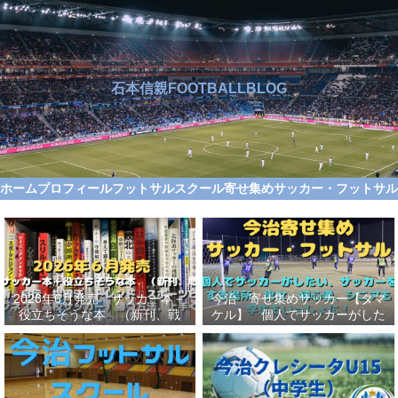
石本信親FOOTBALLBLOG
ホーム
プロフィール
フットサルスクール
寄せ集めサッカー・フットサ
2026年6月発売 サッカー本＋
今治 寄せ集めサッカー【タマ
役立ちそうな本 （新刊、戦
ケル】 個人でサッカーがした
術、自伝、指導法、トレンド、
い、サッカーをする場所、男
スポーツビジネス、高校サッカ
女、初心者、シニアも学生もい
ー）勝つ方法、上手くなる方法
っしょに！【タマケル】
を見つけよう！