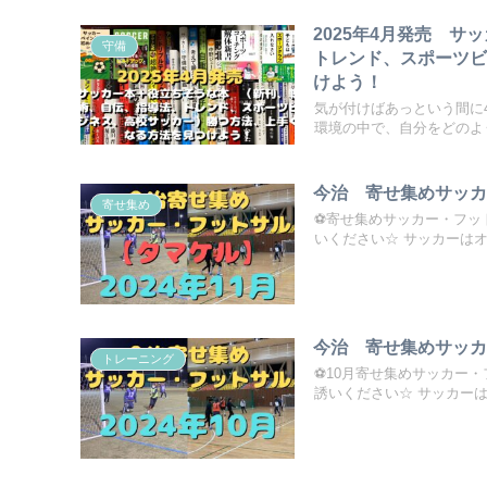
2025年4月発売 
守備
トレンド、スポーツ
けよう！
気が付けばあっという間に
環境の中で、自分をどのよう
今治 寄せ集めサッカ
寄せ集め
⚽寄せ集めサッカー・フッ
いください☆ サッカーはオー
今治 寄せ集めサッカ
トレーニング
⚽10月寄せ集めサッカー
誘いください☆ サッカーは.