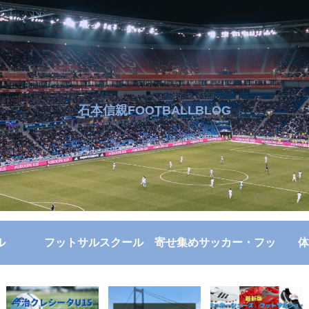
石本信親FOOTBALLBLOG
ル
フットサルスクール
寄せ集めサッカー・フッ
体
トサル