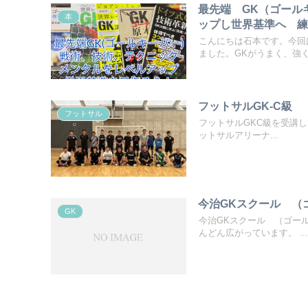
最先端 GK（ゴール
本
ップし世界基準へ 練
こんにちは石本です。今回
ました。GKがうまく、強くな
フットサルGK-C級
フットサル
フットサルGKC級を受講して
ットサルアリーナ...
今治GKスクール （
GK
今治GKスクール （ゴー
んどん広がっています。 ...