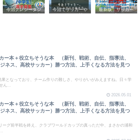
今治クレシータジ
今治でサッカーや
最新版 サッカー
ュニアユース（中
フットサルの始め
シューズ、フット
学生・U15） 選
方【クラブチーム
サルシューズ、ト
手募集
かスポーツ少年団
レーニングシュー
かスクールを選ぶ
ズのパフォーマン
基準】小学生、幼
ス向上は軽いカン
児（年長・年
ガルー革で！痛み
中）、サッカー
改善、足にフィッ
ト！
サッカー本＋役立ちそうな本 （新刊、戦術、自伝、指導法、
ビジネス、高校サッカー）勝つ方法、上手くなる方法を見つ
な結果となっており、チーム作りの難しさ、やりがいがみえますね。日々学
ん...
2026.05.01
サッカー本＋役立ちそうな本 （新刊、戦術、自伝、指導法、
ビジネス、高校サッカー）勝つ方法、上手くなる方法を見つ
Jリーグ前半戦を終え、クラブワールドカップの真っただ中、まさかの浦和
.