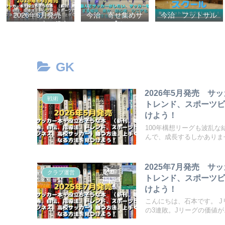
2026年6月発売
今治 寄せ集めサ
今治 フットサル
サッカー本＋役立
ッカー【タマケ
スクール
ちそうな本 （新
ル】 個人でサッ
刊、戦術、自伝、
カーがしたい、サ
指導法、トレン
ッカーをする場
ド、スポーツビジ
所、男女、初心
GK
ネス、高校サッカ
者、シニアも学生
ー）勝つ方法、上
もいっしょに！
手くなる方法を見
【タマケル】
2026年5月発売 
つけよう！
戦術
トレンド、スポーツ
けよう！
100年構想リーグも波乱
んで、成長するしかありませ
2025年7月発売 
クラブ運営
トレンド、スポーツ
けよう！
こんにちは、石本です。 
の3連敗。Jリーグの価値が..