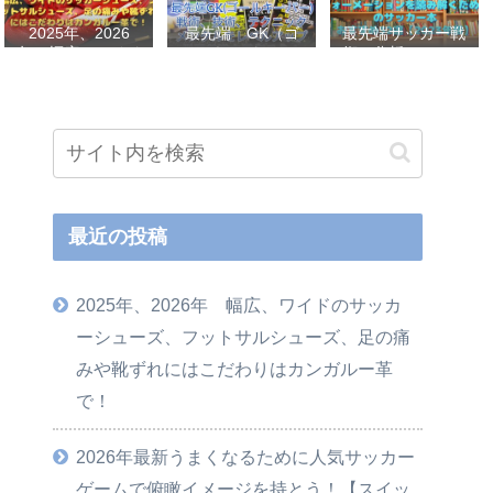
2025年、2026
最先端 GK（ゴ
最先端サッカー戦
年 幅広、ワイド
ールキーパー）
術、分析、フォー
のサッカーシュー
戦術、技術、テク
メーションを読み
ズ、フットサルシ
ニック、メンタル
解くためのサッカ
ューズ、足の痛み
をレベルアップし
ー本おすすめ32選
や靴ずれにはこだ
世界基準へ 練習
【2023年版】
わりはカンガルー
メニューなど選
革で！
手、指導者おすす
め本 11選
最近の投稿
2025年、2026年 幅広、ワイドのサッカ
ーシューズ、フットサルシューズ、足の痛
みや靴ずれにはこだわりはカンガルー革
で！
2026年最新うまくなるために人気サッカー
ゲームで俯瞰イメージを持とう！【スイッ