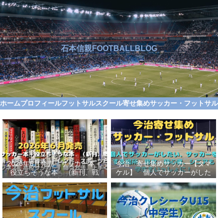
石本信親FOOTBALLBLOG
ホーム
プロフィール
フットサルスクール
寄せ集めサッカー・フットサ
2026年6月発売 サッカー本＋
今治 寄せ集めサッカー【タマ
役立ちそうな本 （新刊、戦
ケル】 個人でサッカーがした
術、自伝、指導法、トレンド、
い、サッカーをする場所、男
スポーツビジネス、高校サッカ
女、初心者、シニアも学生もい
ー）勝つ方法、上手くなる方法
っしょに！【タマケル】
を見つけよう！