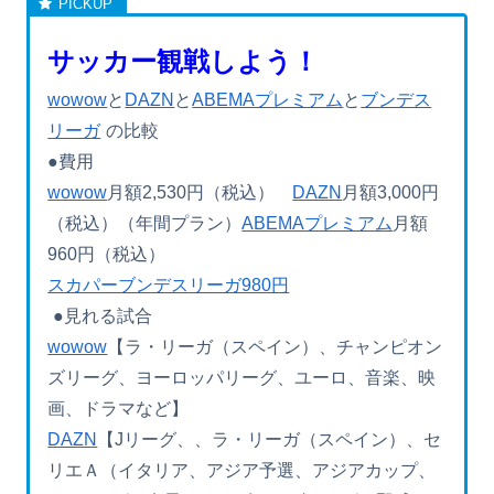
サッカー観戦しよう！
wowow
と
DAZN
と
ABEMAプレミアム
と
ブンデス
リーガ
の比較
●費用
wowow
月額2,530円（税込）
DAZN
月額3,000円
（税込）（年間プラン）
ABEMAプレミアム
月額
960円（税込）
スカパーブンデスリーガ980円
●見れる試合
wowow
【ラ・リーガ（スペイン）、チャンピオン
ズリーグ、ヨーロッパリーグ、ユーロ、音楽、映
画、ドラマなど】
DAZN
【Jリーグ、、ラ・リーガ（スペイン）、セ
リエＡ（イタリア、アジア予選、アジアカップ、