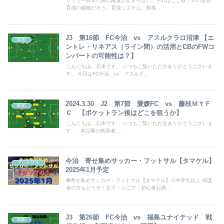
サッカー日本代表の躍進が止まらない。それはここ数十年の普及、
育成の賜物だろう。育成システム、指導...
J3 第16節 FC今治 vs アスルクラロ沼津 【エ
戦術
ントレ・リネアス（ライン間）の活用とCBのFWコ
ンバートの可能性は？】
こんにちは。石本です。 いつもご覧いただきありがとうございま
す。 今日はFC今治 vs アスルク...
2024.3.30 J2 第7節 愛媛FC vs 藤枝ＭＹＦ
戦術
Ｃ 【ポケットラン後はどこを狙うか】
こんにちは。石本です。 いつもご覧いただきありがとうございま
す。 本記事の執筆者 ...
今治 寄せ集めサッカー・フットサル【タマケル】
フットサル
2025年1月予定
⚽寄せ集めサッカー・フットサル【タマケル】※中学生以上 保護
者の方もどうぞ！女子・シニア・初心者お誘...
J3 第26節 FC今治 vs 福島ユナイテッド 戦
戦術