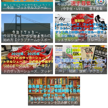
今治クレシータジュニアユース
今治 フットサルスクール
（中学生・U15） 選手募集
今治でサッカーやフットサルの
最新版 サッカーシューズ、フ
始め方【クラブチームかスポー
ットサルシューズ、トレーニン
ツ少年団かスクールを選ぶ基
グシューズのパフォーマンス向
準】小学生、幼児（年長・年
上は軽いカンガルー革で！痛み
中）、サッカー
改善、足にフィット！
2025年、2026年 幅広、ワイ
最先端 GK（ゴールキーパ
ドのサッカーシューズ、フット
ー） 戦術、技術、テクニッ
サルシューズ、足の痛みや靴ず
ク、メンタルをレベルアップし
れにはこだわりはカンガルー革
世界基準へ 練習メニューなど
で！
選手、指導者おすすめ本 11
選
最先端サッカー戦術、分析、フ
ォーメーションを読み解くため
のサッカー本おすすめ32選