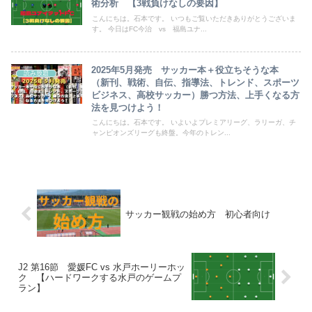
術分析 【3戦負けなしの要因】
こんにちは。石本です。 いつもご覧いただきありがとうございま
す。 今日はFC今治 vs 福島ユナ...
2025年5月発売 サッカー本＋役立ちそうな本
読み放題
（新刊、戦術、自伝、指導法、トレンド、スポーツ
ビジネス、高校サッカー）勝つ方法、上手くなる方
法を見つけよう！
こんにちは。石本です。 いよいよプレミアリーグ、ラリーガ、チ
ャンピオンズリーグも終盤。今年のトレン...
サッカー観戦の始め方 初心者向け
J2 第16節 愛媛FC vs 水戸ホーリーホッ
ク 【ハードワークする水戸のゲームプ
ラン】