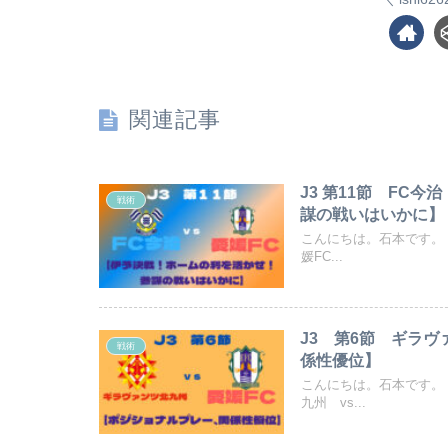
関連記事
J3 第11節 FC
戦術
謀の戦いはいかに】
こんにちは。石本です。 
媛FC...
J3 第6節 ギラ
戦術
係性優位】
こんにちは。石本です。
九州 vs...