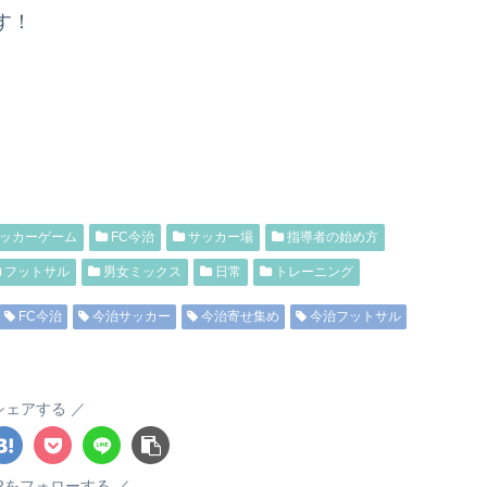
す！
ッカーゲーム
FC今治
サッカー場
指導者の始め方
フットサル
男女ミックス
日常
トレーニング
FC今治
今治サッカー
今治寄せ集め
今治フットサル
シェアする
6262をフォローする