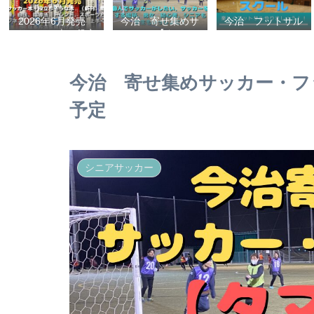
2026年6月発売
今治 寄せ集めサ
今治 フットサル
サッカー本＋役立
ッカー【タマケ
スクール
ちそうな本 （新
ル】 個人でサッ
刊、戦術、自伝、
カーがしたい、サ
指導法、トレン
ッカーをする場
今治 寄せ集めサッカー・フッ
ド、スポーツビジ
所、男女、初心
ネス、高校サッカ
者、シニアも学生
予定
ー）勝つ方法、上
もいっしょに！
手くなる方法を見
【タマケル】
つけよう！
シニアサッカー