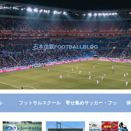
石本信親FOOTBALLBLOG
ル
フットサルスクール
寄せ集めサッカー・フッ
体
トサル