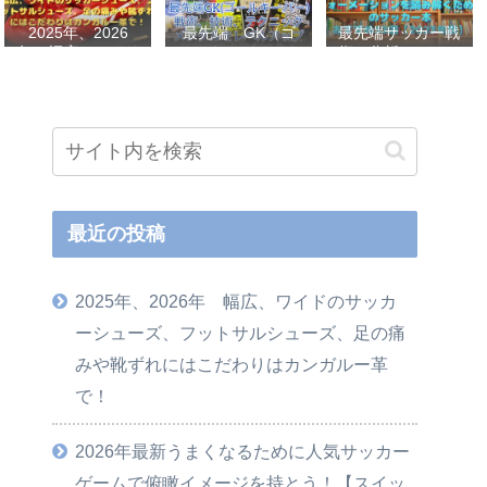
2025年、2026
最先端 GK（ゴ
最先端サッカー戦
年 幅広、ワイド
ールキーパー）
術、分析、フォー
のサッカーシュー
戦術、技術、テク
メーションを読み
ズ、フットサルシ
ニック、メンタル
解くためのサッカ
ューズ、足の痛み
をレベルアップし
ー本おすすめ32選
や靴ずれにはこだ
世界基準へ 練習
【2023年版】
わりはカンガルー
メニューなど選
革で！
手、指導者おすす
め本 11選
最近の投稿
2025年、2026年 幅広、ワイドのサッカ
ーシューズ、フットサルシューズ、足の痛
みや靴ずれにはこだわりはカンガルー革
で！
2026年最新うまくなるために人気サッカー
ゲームで俯瞰イメージを持とう！【スイッ