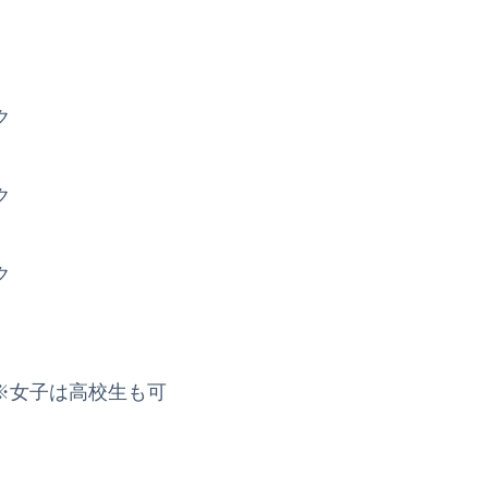
ク
ク
ク
※女子は高校生も可