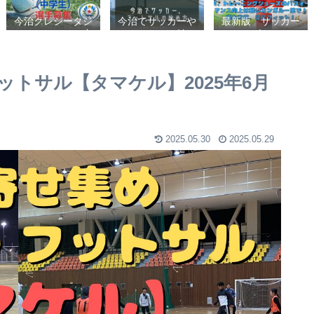
今治クレシータジ
今治でサッカーや
最新版 サッカー
ュニアユース（中
フットサルの始め
シューズ、フット
学生・U15） 選
方【クラブチーム
サルシューズ、ト
手募集
かスポーツ少年団
レーニングシュー
かスクールを選ぶ
ズのパフォーマン
トサル【タマケル】2025年6月
基準】小学生、幼
ス向上は軽いカン
児（年長・年
ガルー革で！痛み
中）、サッカー
改善、足にフィッ
ト！
2025.05.30
2025.05.29