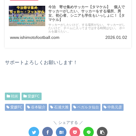
今治 寄せ集めサッカー【タマケル】 個人で
サッカーがしたい、サッカーをする場所、男
女、初心者、シニアも学生もいっしょに！【タ
マケル】
サッカーがしたいけど、する場所がない。 サッカーがし
たいけど、チームに入ってまではする時間はない。 ボー
ルを蹴りたい...
www.ishimotofootball.com
2026.01.02
サポートよろしくお願いします！
戦術
愛媛FC
愛媛FC
谷本駿介
石浦大雅
ベガルタ仙台
中島元彦
シェアする