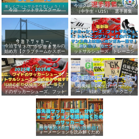
今治クレシータジュニアユース
今治 フットサルスクール
（中学生・U15） 選手募集
今治でサッカーやフットサルの
最新版 サッカーシューズ、フ
始め方【クラブチームかスポー
ットサルシューズ、トレーニン
ツ少年団かスクールを選ぶ基
グシューズのパフォーマンス向
準】小学生、幼児（年長・年
上は軽いカンガルー革で！痛み
中）、サッカー
改善、足にフィット！
2025年、2026年 幅広、ワイ
最先端 GK（ゴールキーパ
ドのサッカーシューズ、フット
ー） 戦術、技術、テクニッ
サルシューズ、足の痛みや靴ず
ク、メンタルをレベルアップし
れにはこだわりはカンガルー革
世界基準へ 練習メニューなど
で！
選手、指導者おすすめ本 11
選
最先端サッカー戦術、分析、フ
ォーメーションを読み解くため
のサッカー本おすすめ32選