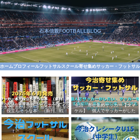
石本信親FOOTBALLBLOG
ホーム
プロフィール
フットサルスクール
寄せ集めサッカー・フットサ
2026年6月発売 サッカー本＋
今治 寄せ集めサッカー【タマ
役立ちそうな本 （新刊、戦
ケル】 個人でサッカーがした
術、自伝、指導法、トレンド、
い、サッカーをする場所、男
スポーツビジネス、高校サッカ
女、初心者、シニアも学生もい
ー）勝つ方法、上手くなる方法
っしょに！【タマケル】
を見つけよう！