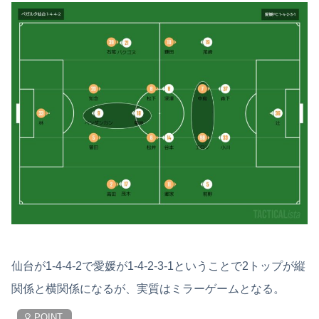
仙台が1-4-4-2で愛媛が1-4-2-3-1ということで2トップが縦
関係と横関係になるが、実質はミラーゲームとなる。