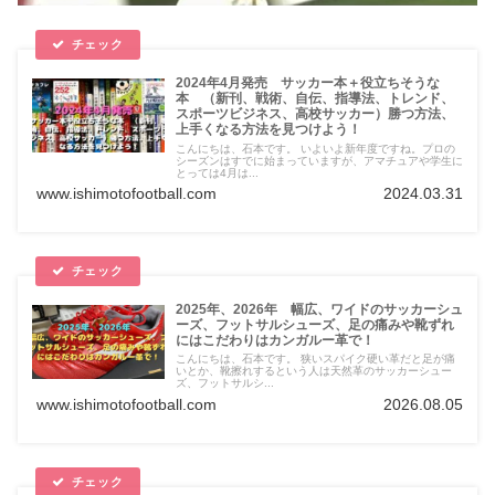
2024年4月発売 サッカー本＋役立ちそうな
本 （新刊、戦術、自伝、指導法、トレンド、
スポーツビジネス、高校サッカー）勝つ方法、
上手くなる方法を見つけよう！
こんにちは、石本です。 いよいよ新年度ですね。プロの
シーズンはすでに始まっていますが、アマチュアや学生に
とっては4月は...
www.ishimotofootball.com
2024.03.31
2025年、2026年 幅広、ワイドのサッカーシュ
ーズ、フットサルシューズ、足の痛みや靴ずれ
にはこだわりはカンガルー革で！
こんにちは、石本です。 狭いスパイク硬い革だと足が痛
いとか、靴擦れするという人は天然革のサッカーシュー
ズ、フットサルシ...
www.ishimotofootball.com
2026.08.05