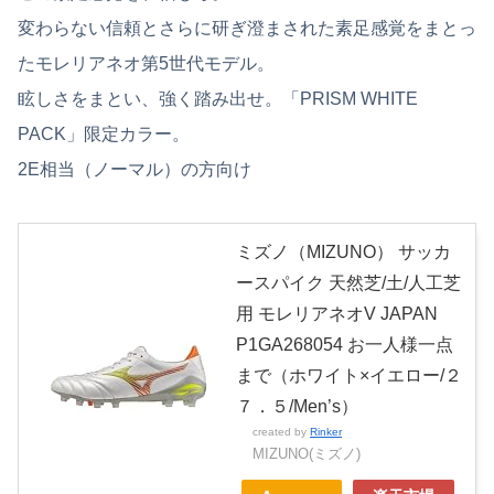
変わらない信頼とさらに研ぎ澄まされた素足感覚をまとっ
たモレリアネオ第5世代モデル。
眩しさをまとい、強く踏み出せ。「PRISM WHITE
PACK」限定カラー。
2E相当（ノーマル）の方向け
ミズノ（MIZUNO） サッカ
ースパイク 天然芝/土/人工芝
用 モレリアネオV JAPAN
P1GA268054 お一人様一点
まで（ホワイト×イエロー/２
７．５/Men’s）
created by
Rinker
MIZUNO(ミズノ)