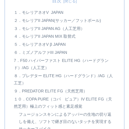
目次
１．モレリアネオV JAPAN
２．モレリアII JAPAN(サッカー／フットボール)
３．モレリアII JAPAN AG（人工芝用）
４．モレリアII JAPAN MIX 取替式
５．モレリアネオV β JAPAN
６．ミズノアルファIII JAPAN
7．F50 ハイパーファスト ELITE HG（ハードグラン
ド）/AG（人工芝）
８．プレデター ELITE HG（ハードグランド）/AG（人
工芝）
９．PREDATOR ELITE FG（天然芝用）
１０．COPA PURE（コパ ピュア）IV ELITE FG（天
然芝用）極上のフィット感と素足感覚
フュージョンスキンによるアッパーの生地の切り返
しを備え、ソフトで継ぎ目のないタッチを実現する
サッカースパイク。