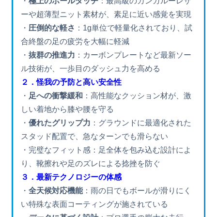
・
極上のボールタッチ
：最高級のカンガルーレザ
ーや超薄型ニット素材が、素足に近い感覚を実現
・
圧倒的な軽さ
：1g単位で軽量化されており、試
合終盤の足の疲労を大幅に軽減
・
抜群の推進力
：カーボンプレートなど最新ソー
ル技術が、一歩目のダッシュ力を高める
２．怪我の予防と高い安全性
・
足への衝撃緩和
：高性能なクッション材が、激
しい着地から膝や腰を守る
・
優れたグリップ力
：グラウンドに最適化された
スタッド配置で、急なターンでも滑らない
・完璧なフィット感：足全体を包み込む設計によ
り、靴擦れや足のズレによる捻挫を防ぐ
３．最新テクノロジーの体感
・
全天候対応機能
：雨の日でもボールが滑りにく
い特殊な表面コーティングが施されている