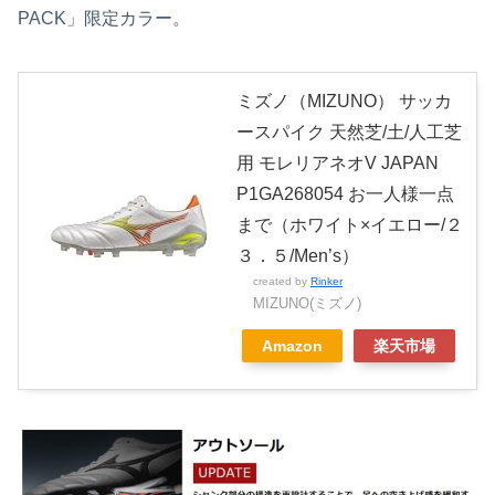
PACK」限定カラー。
ミズノ（MIZUNO） サッカ
ースパイク 天然芝/土/人工芝
用 モレリアネオV JAPAN
P1GA268054 お一人様一点
まで（ホワイト×イエロー/２
３．５/Men’s）
created by
Rinker
MIZUNO(ミズノ)
Amazon
楽天市場