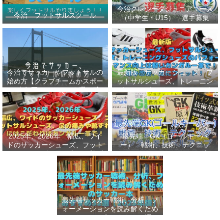
今治クレシータジュニアユース
今治 フットサルスクール
（中学生・U15） 選手募集
今治でサッカーやフットサルの
最新版 サッカーシューズ、フ
始め方【クラブチームかスポー
ットサルシューズ、トレーニン
ツ少年団かスクールを選ぶ基
グシューズのパフォーマンス向
準】小学生、幼児（年長・年
上は軽いカンガルー革で！痛み
中）、サッカー
改善、足にフィット！
2025年、2026年 幅広、ワイ
最先端 GK（ゴールキーパ
ドのサッカーシューズ、フット
ー） 戦術、技術、テクニッ
サルシューズ、足の痛みや靴ず
ク、メンタルをレベルアップし
れにはこだわりはカンガルー革
世界基準へ 練習メニューなど
で！
選手、指導者おすすめ本 11
選
最先端サッカー戦術、分析、フ
ォーメーションを読み解くため
のサッカー本おすすめ32選