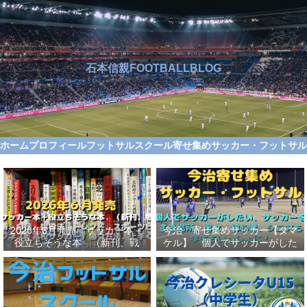
石本信親FOOTBALLBLOG
ホーム
プロフィール
フットサルスクール
寄せ集めサッカー・フットサ
2026年6月発売 サッカー本＋
今治 寄せ集めサッカー【タマ
役立ちそうな本 （新刊、戦
ケル】 個人でサッカーがした
術、自伝、指導法、トレンド、
い、サッカーをする場所、男
スポーツビジネス、高校サッカ
女、初心者、シニアも学生もい
ー）勝つ方法、上手くなる方法
っしょに！【タマケル】
を見つけよう！