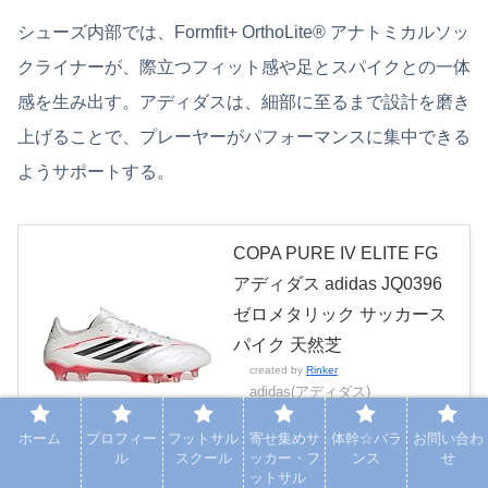
シューズ内部では、Formfit+ OrthoLite® アナトミカルソッ
クライナーが、際立つフィット感や足とスパイクとの一体
感を生み出す。アディダスは、細部に至るまで設計を磨き
上げることで、プレーヤーがパフォーマンスに集中できる
ようサポートする。
COPA PURE IV ELITE FG
アディダス adidas JQ0396
ゼロメタリック サッカース
パイク 天然芝
created by
Rinker
adidas(アディダス)
Amazon
楽天市場
ホーム
プロフィー
フットサル
寄せ集めサ
体幹☆バラ
お問い合わ
ル
スクール
ッカー・フ
ンス
せ
ットサル