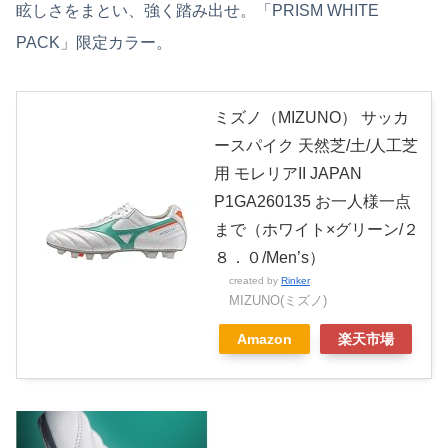
眩しさをまとい、強く踏み出せ。「PRISM WHITE
PACK」限定カラー。
ミズノ（MIZUNO） サッカ
ースパイク 天然芝/土/人工芝
用 モレリアII JAPAN
P1GA260135 お一人様一点
まで（ホワイト×グリーン/２
８．０/Men’s）
created by
Rinker
MIZUNO(ミズノ)
Amazon
楽天市場