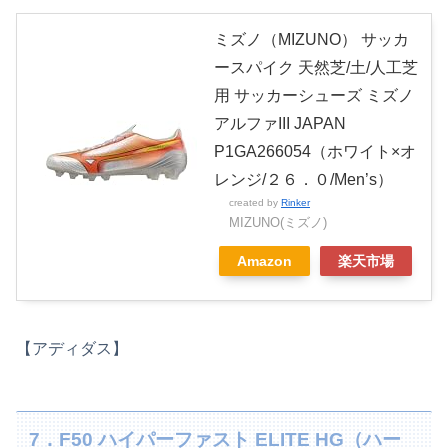
ミズノ（MIZUNO） サッカ
ースパイク 天然芝/土/人工芝
用 サッカーシューズ ミズノ
アルファIII JAPAN
P1GA266054（ホワイト×オ
レンジ/２６．０/Men’s）
created by
Rinker
MIZUNO(ミズノ)
Amazon
楽天市場
【アディダス】
7．F50 ハイパーファスト ELITE HG（ハー