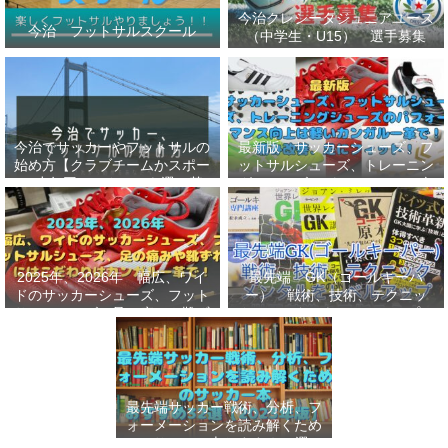
今治クレシータジュニアユース
今治 フットサルスクール
（中学生・U15） 選手募集
今治でサッカーやフットサルの
最新版 サッカーシューズ、フ
始め方【クラブチームかスポー
ットサルシューズ、トレーニン
ツ少年団かスクールを選ぶ基
グシューズのパフォーマンス向
準】小学生、幼児（年長・年
上は軽いカンガルー革で！痛み
中）、サッカー
改善、足にフィット！
2025年、2026年 幅広、ワイ
最先端 GK（ゴールキーパ
ドのサッカーシューズ、フット
ー） 戦術、技術、テクニッ
サルシューズ、足の痛みや靴ず
ク、メンタルをレベルアップし
れにはこだわりはカンガルー革
世界基準へ 練習メニューなど
で！
選手、指導者おすすめ本 11
選
最先端サッカー戦術、分析、フ
ォーメーションを読み解くため
のサッカー本おすすめ32選