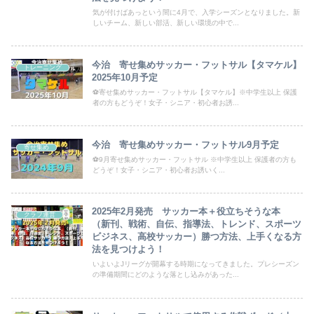
気が付けばあっという間に4月で、入学シーズンとなりました。新
しいチーム、新しい部活、新しい環境の中で...
今治 寄せ集めサッカー・フットサル【タマケル】
トレーニング
2025年10月予定
⚽寄せ集めサッカー・フットサル【タマケル】※中学生以上 保護
者の方もどうぞ！女子・シニア・初心者お誘...
今治 寄せ集めサッカー・フットサル9月予定
寄せ集め
⚽9月寄せ集めサッカー・フットサル ※中学生以上 保護者の方も
どうぞ！女子・シニア・初心者お誘いく...
2025年2月発売 サッカー本＋役立ちそうな本
クラブ運営
（新刊、戦術、自伝、指導法、トレンド、スポーツ
ビジネス、高校サッカー）勝つ方法、上手くなる方
法を見つけよう！
いよいよJリーグが開幕する時期になってきました。プレシーズン
の準備期間にどのような落とし込みがあった...