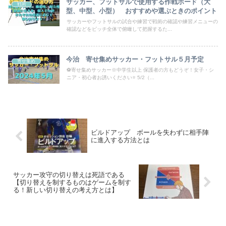
サッカー、フットサルで使用する作戦ボード（大
戦術
型、中型、小型） おすすめや選ぶときのポイント
サッカーやフットサルの試合や練習で戦術の確認や練習メニューの
確認などをピッチ全体で俯瞰して把握するた...
今治 寄せ集めサッカー・フットサル５月予定
寄せ集め
⚽寄せ集めサッカー※中学生以上 保護者の方もどうぞ！女子・シ
ニア・初心者お誘いください⭐ 5/2（...
ビルドアップ ボールを失わずに相手陣
に進入する方法とは
サッカー攻守の切り替えは死語である
【切り替えを制するものはゲームを制す
る！新しい切り替えの考え方とは】