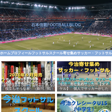
石本信親FOOTBALLBLOG
ホーム
プロフィール
フットサルスクール
寄せ集めサッカー・フットサ
2026年6月発売 サッカー本＋
今治 寄せ集めサッカー【タマ
役立ちそうな本 （新刊、戦
ケル】 個人でサッカーがした
術、自伝、指導法、トレンド、
い、サッカーをする場所、男
スポーツビジネス、高校サッカ
女、初心者、シニアも学生もい
ー）勝つ方法、上手くなる方法
っしょに！【タマケル】
を見つけよう！