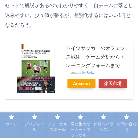
セットで解説があるのでわかりやすく、自チームに落とし
込みやすい。少々値が張るが、差別化するにはいい1冊と
なるだろう。
ドイツサッカーのオフェン
ス戦術―ゲーム分析からト
レーニングフォームまで
created by
Rinker
Amazon
楽天市場
⑳現代フットボールの主旋律 ピッチ上のカオ
ホーム
プロフィー
フットサル
寄せ集めサ
体幹☆バラ
お問い合わ
ル
スクール
ッカー・フ
ンス
せ
スを「一枚の絵」で表す
ットサル