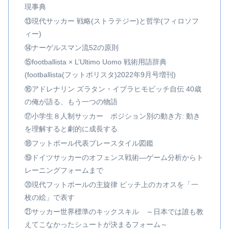
現事典
⑬現代サッカー 戦略(ストラテジー)と哲学(フィロソフ
ィー)
⑭ナーゲルスマン流52の原則
⑮footballista × L’Ultimo Uomo 戦術用語辞典
(footballista(フットボリスタ)2022年9月号増刊)
⑯アドレナリン ズラタン・イブラヒモビッチ自伝 40歳
の俺が語る、もう一つの物語
⑰小学生８人制サッカー ポジション別の動き方: 動き
を理解すると劇的に成長する
⑱フットボール代表プレースタイル図鑑
⑲ドイツサッカーのオフェンス戦術―ゲーム分析からト
レーニングフォームまで
⑳現代フットボールの主旋律 ピッチ上のカオスを「一
枚の絵」で表す
㉑サッカー世界標準のキックスキル ～日本では誰も教
えてこなかったシュートが決まるフォーム～