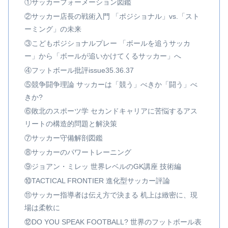
①サッカーフォーメーション図鑑
②サッカー店長の戦術入門 「ポジショナル」vs.「スト
ーミング」の未来
③こどもポジショナルプレー 「ボールを追うサッカ
ー」から「ボールが追いかけてくるサッカー」へ
④フットボール批評issue35.36.37
⑤競争闘争理論 サッカーは「競う」べきか「闘う」べ
きか?
⑥敗北のスポーツ学 セカンドキャリアに苦悩するアス
リートの構造的問題と解決策
⑦サッカー守備解剖図鑑
⑧サッカーのパワートレーニング
⑨ジョアン・ミレッ 世界レベルのGK講座 技術編
⑩TACTICAL FRONTIER 進化型サッカー評論
⑪サッカー指導者は伝え方で決まる 机上は緻密に、現
場は柔軟に
⑫DO YOU SPEAK FOOTBALL? 世界のフットボール表