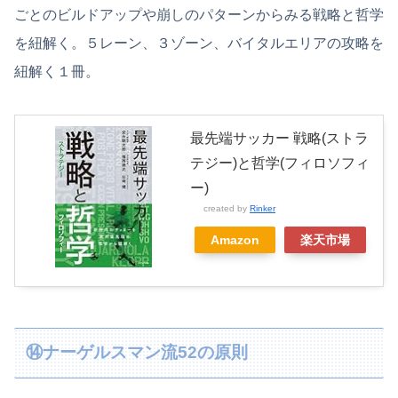
ごとのビルドアップや崩しのパターンからみる戦略と哲学
を紐解く。５レーン、３ゾーン、バイタルエリアの攻略を
紐解く１冊。
最先端サッカー 戦略(ストラ
テジー)と哲学(フィロソフィ
ー)
created by
Rinker
Amazon
楽天市場
⑭ナーゲルスマン流52の原則