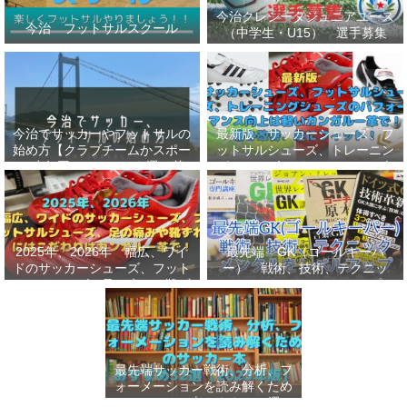
今治クレシータジュニアユース
今治 フットサルスクール
（中学生・U15） 選手募集
今治でサッカーやフットサルの
最新版 サッカーシューズ、フ
始め方【クラブチームかスポー
ットサルシューズ、トレーニン
ツ少年団かスクールを選ぶ基
グシューズのパフォーマンス向
準】小学生、幼児（年長・年
上は軽いカンガルー革で！痛み
中）、サッカー
改善、足にフィット！
2025年、2026年 幅広、ワイ
最先端 GK（ゴールキーパ
ドのサッカーシューズ、フット
ー） 戦術、技術、テクニッ
サルシューズ、足の痛みや靴ず
ク、メンタルをレベルアップし
れにはこだわりはカンガルー革
世界基準へ 練習メニューなど
で！
選手、指導者おすすめ本 11
選
最先端サッカー戦術、分析、フ
ォーメーションを読み解くため
のサッカー本おすすめ32選