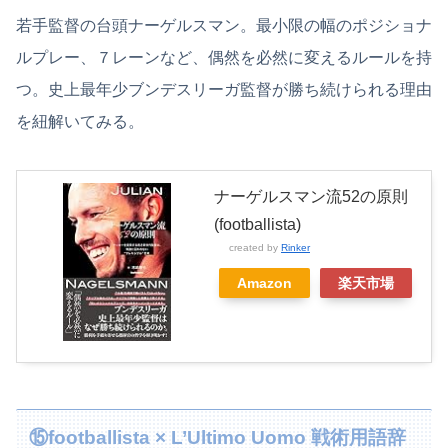
若手監督の台頭ナーゲルスマン。最小限の幅のポジショナ
ルプレー、７レーンなど、偶然を必然に変えるルールを持
つ。史上最年少ブンデスリーガ監督が勝ち続けられる理由
を紐解いてみる。
ナーゲルスマン流52の原則
(footballista)
created by
Rinker
Amazon
楽天市場
⑮footballista × L’Ultimo Uomo 戦術用語辞