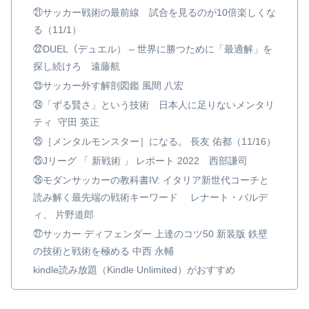
㉑サッカー戦術の最前線 試合を見るのが10倍楽しくな
る（11/1）
㉒DUEL（デュエル） – 世界に勝つために「最適解」を
探し続けろ 遠藤航
㉓サッカー外す解剖図鑑 風間 八宏
㉔「ずる賢さ」という技術 日本人に足りないメンタリ
ティ 守田 英正
㉕［メンタルモンスター］になる。 長友 佑都（11/16）
㉕Jリーグ 「 新戦術 」 レポート 2022 西部謙司
㉖モダンサッカーの教科書IV: イタリア新世代コーチと
読み解く最先端の戦術キーワード レナート・バルデ
ィ、 片野道郎
㉗サッカー ディフェンダー 上達のコツ50 新装版 鉄壁
の技術と戦術を極める 中西 永輔
kindle読み放題（Kindle Unlimited）がおすすめ