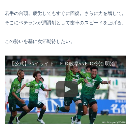
若手の台頭。疲労してもすぐに回復。さらに力を増して。
そこにベテランが潤滑剤として歯車のスピードを上げる。
この勢いを基に次節期待したい。
【公式】ハイライト：ＦＣ岐阜vsＦＣ今治 明治安田生命Ｊ３リーグ 第21節 2021/10/2