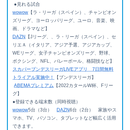
●見れる試合
wowow
【ラ・リーガ（スペイン）、チャンピオン
ズリーグ、ヨーロッパリーグ、ユーロ、音楽、映
画、ドラマなど】
DAZN
【Jリーグ、、ラ・リーガ（スペイン）、セ
リエＡ（イタリア、アジア予選、アジアカップ、
WEリーグ、女子チャンピオンズリーグ、野球、
ボクシング、NFL、バレーボール、格闘技など】
スカパーブンデスリーガLIVEアプリ 7日間無料
トライアル実施中！
【ブンデスリーガ】
ABEMAプレミアム
【2022カタールW杯、Fリー
グ】
●登録できる端末数（同時視聴）
wowow
5台（3台）
DAZN
6台（2台） 家族やス
マホ、TV、パソコン、タブレットなど幅広く活用
できます。