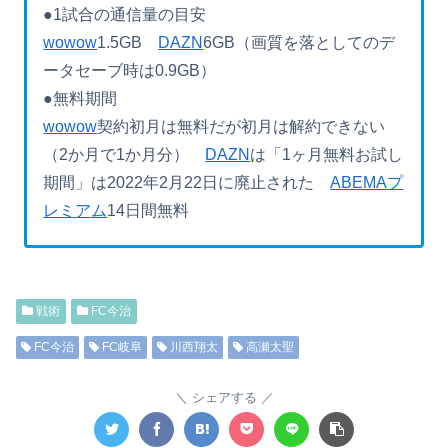
●1試合の通信量の目安
wowow
1.5GB
DAZN
6GB（画質を落としてのデ
ータセーブ時は0.9GB）
●無料期間
wowow
契約初月は無料だが初月は解約できない
（2か月で1か月分）
DAZN
は「1ヶ月無料お試し
期間」は2022年2月22日に廃止された
ABEMAプ
レミアム
14日間無料
戦術
FC今治
FC今治
FC岐阜
川西翔太
高瀬太聖
シェアする