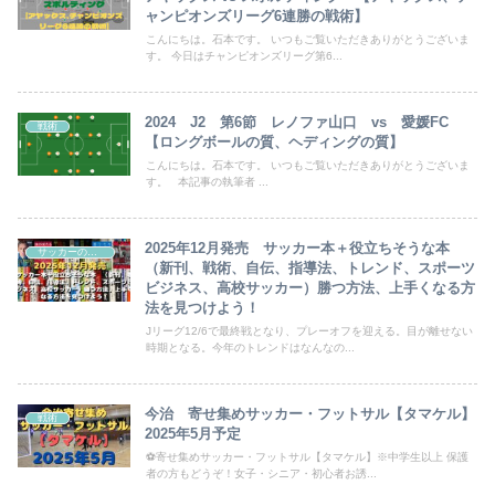
ャンピオンズリーグ6連勝の戦術】
こんにちは。石本です。 いつもご覧いただきありがとうございま
す。 今日はチャンピオンズリーグ第6...
2024 J2 第6節 レノファ山口 vs 愛媛FC
戦術
【ロングボールの質、ヘディングの質】
こんにちは。石本です。 いつもご覧いただきありがとうございま
す。 本記事の執筆者 ...
2025年12月発売 サッカー本＋役立ちそうな本
サッカーの始め方
（新刊、戦術、自伝、指導法、トレンド、スポーツ
ビジネス、高校サッカー）勝つ方法、上手くなる方
法を見つけよう！
Jリーグ12/6で最終戦となり、プレーオフを迎える。目が離せない
時期となる。今年のトレンドはなんなの...
今治 寄せ集めサッカー・フットサル【タマケル】
戦術
2025年5月予定
⚽寄せ集めサッカー・フットサル【タマケル】※中学生以上 保護
者の方もどうぞ！女子・シニア・初心者お誘...