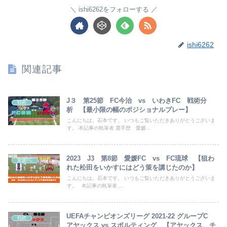
ishi6262をフォローする
ishi6262
関連記事
J３ 第25節 FC今治 vs いわきFC 戦術分
戦術
析 【最小限の幅のポジショナルプレー】
こんにちは。石本です。 いつもご覧いただきありがとうございま
す。 本記事の執筆者 選手歴 愛媛...
2023 J3 第8節 愛媛FC vs FC琉球 【狙わ
愛媛FC
れた松田をいかすにはどう策を講じたのか】
こんにちは。石本です。 いつもご覧いただきありがとうございま
す。 本記事の執筆者 ...
UEFAチャンピオンズリーグ 2021-22 グループC
戦術
アヤックス vs スポルティング 【アヤックス、チ