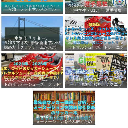
今治クレシータジュニアユース
今治 フットサルスクール
（中学生・U15） 選手募集
今治でサッカーやフットサルの
最新版 サッカーシューズ、フ
始め方【クラブチームかスポー
ットサルシューズ、トレーニン
ツ少年団かスクールを選ぶ基
グシューズのパフォーマンス向
準】小学生、幼児（年長・年
上は軽いカンガルー革で！痛み
中）、サッカー
改善、足にフィット！
2025年、2026年 幅広、ワイ
最先端 GK（ゴールキーパ
ドのサッカーシューズ、フット
ー） 戦術、技術、テクニッ
サルシューズ、足の痛みや靴ず
ク、メンタルをレベルアップし
れにはこだわりはカンガルー革
世界基準へ 練習メニューなど
で！
選手、指導者おすすめ本 11
選
最先端サッカー戦術、分析、フ
ォーメーションを読み解くため
のサッカー本おすすめ32選