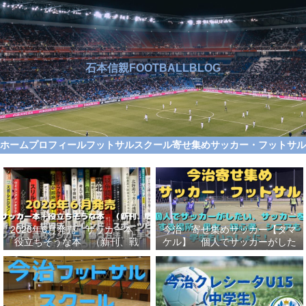
石本信親FOOTBALLBLOG
ホーム
プロフィール
フットサルスクール
寄せ集めサッカー・フットサ
2026年6月発売 サッカー本＋
今治 寄せ集めサッカー【タマ
役立ちそうな本 （新刊、戦
ケル】 個人でサッカーがした
術、自伝、指導法、トレンド、
い、サッカーをする場所、男
スポーツビジネス、高校サッカ
女、初心者、シニアも学生もい
ー）勝つ方法、上手くなる方法
っしょに！【タマケル】
を見つけよう！