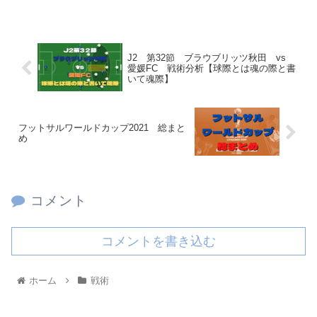
J2 第32節 ブラウブリッツ秋田 vs
愛媛FC 戦術分析【球際とは魂の際と書
いて魂際】
フットサルワールドカップ2021 総まと
め
コメント
コメントを書き込む
ホーム
戦術