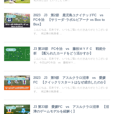
化方法とは】 ということでみ...
2023 J3 第2節 鹿児島ユナイテッドFC vs
戦術
FC今治 【サリーダ･ラボルピアーナ vs Box to
Box】
こんにちは。石本です。 いつもご覧いただきありがとうございま
す。 本記事の執筆者 ...
J3 第18節 FC今治 vs 藤枝ＭＹＦＣ 戦術分
戦術
析 【配られたカードをどう活かすか】
こんにちは。石本です。 いつもご覧いただきありがとうございま
す。 今日はFC今治 vs 藤枝ＭＹ...
2023 J3 第9節 アスルクラロ沼津 vs 愛媛
サッカー観戦
FC 【クイックリスタートはなぜ成功したのか】
こんにちは。石本です。 いつもご覧いただきありがとうございま
す。 本記事の執筆者 ...
J3 第33節 愛媛FC vs アスルクラロ沼津 【沼
戦術
津のゲームモデルを紐解く】