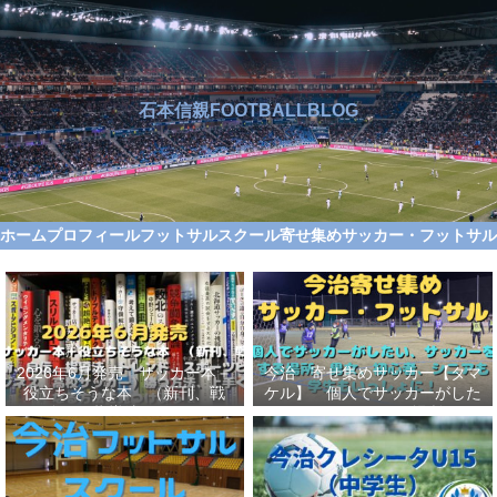
石本信親FOOTBALLBLOG
ホーム
プロフィール
フットサルスクール
寄せ集めサッカー・フットサ
2026年6月発売 サッカー本＋
今治 寄せ集めサッカー【タマ
役立ちそうな本 （新刊、戦
ケル】 個人でサッカーがした
術、自伝、指導法、トレンド、
い、サッカーをする場所、男
スポーツビジネス、高校サッカ
女、初心者、シニアも学生もい
ー）勝つ方法、上手くなる方法
っしょに！【タマケル】
を見つけよう！