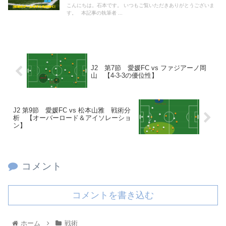
こんにちは。石本です。 いつもご覧いただきありがとうございま
す。 本記事の執筆者 ...
J2 第7節 愛媛FC vs ファジアーノ岡
山 【4-3-3の優位性】
J2 第9節 愛媛FC vs 松本山雅 戦術分
析 【オーバーロード＆アイソレーショ
ン】
コメント
コメントを書き込む
ホーム
戦術