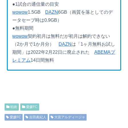
●1試合の通信量の目安
wowow
1.5GB
DAZN
6GB（画質を落としてのデ
ータセーブ時は0.9GB）
●無料期間
wowow
契約初月は無料だが初月は解約できない
（2か月で1か月分）
DAZN
は「1ヶ月無料お試し
期間」は2022年2月22日に廃止された
ABEMAプ
レミアム
14日間無料
戦術
愛媛FC
愛媛FC
吉田眞紀人
大宮アルディージャ