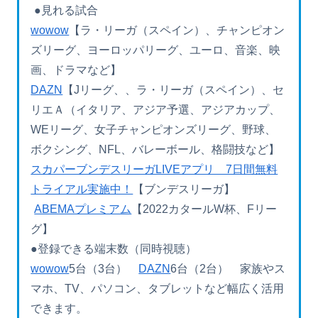
●見れる試合
wowow
【ラ・リーガ（スペイン）、チャンピオン
ズリーグ、ヨーロッパリーグ、ユーロ、音楽、映
画、ドラマなど】
DAZN
【Jリーグ、、ラ・リーガ（スペイン）、セ
リエＡ（イタリア、アジア予選、アジアカップ、
WEリーグ、女子チャンピオンズリーグ、野球、
ボクシング、NFL、バレーボール、格闘技など】
スカパーブンデスリーガLIVEアプリ 7日間無料
トライアル実施中！
【ブンデスリーガ】
ABEMAプレミアム
【2022カタールW杯、Fリー
グ】
●登録できる端末数（同時視聴）
wowow
5台（3台）
DAZN
6台（2台） 家族やス
マホ、TV、パソコン、タブレットなど幅広く活用
できます。