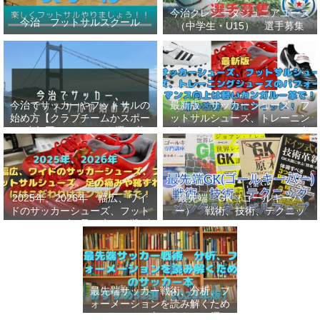
今治クレシータジュニアユース
今治 フットサルスクール
（中学生・U15） 選手募集
今治でサッカーやフットサルの
最新版 サッカーシューズ、フ
始め方【クラブチームかスポー
ットサルシューズ、トレーニン
ツ少年団かスクールを選ぶ基
グシューズのパフォーマンス向
準】小学生、幼児（年長・年
上は軽いカンガルー革で！痛み
中）、サッカー
改善、足にフィット！
2025年、2026年 幅広、ワイ
最先端 GK（ゴールキーパ
ドのサッカーシューズ、フット
ー） 戦術、技術、テクニッ
サルシューズ、足の痛みや靴ず
ク、メンタルをレベルアップし
れにはこだわりはカンガルー革
世界基準へ 練習メニューなど
で！
選手、指導者おすすめ本 11
選
最先端サッカー戦術、分析、フ
ォーメーションを読み解くため
のサッカー本おすすめ32選