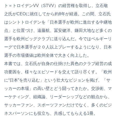
ト＝トロイデンVV（STVV）の経営権を取得し、立石敬
之氏がCEOに就任してから約8年が経過。この間、立石氏
はシントトロイデンを「日本選手が欧州に進出する中継地
点」と位置づけ、遠藤航、冨安健洋、鎌田大地など多くの
選手を欧州ビッグクラブに送り込んだ。今ではベルギーリ
ーグで日本選手が２０人以上プレーするようになり、日本
選手の市場価値は欧州全体で大きく向上した。
本書では、立石氏が自身の仕掛けた異色のクラブ経営の成
功要因を、様々なエピソードを交えて語り尽くす。「欧州
に“日本”を売り込む」という壮大なビジョンを掲げ、「サ
ッカーの本場」の高い壁とどう闘ってきたか。交渉術、マ
ーケティング、組織論、リーダーシップなどの観点から、
サッカーファン、スポーツファンだけでなく、多くのビジ
ネスパーソンにも役立ち、共感してもらえる1冊。