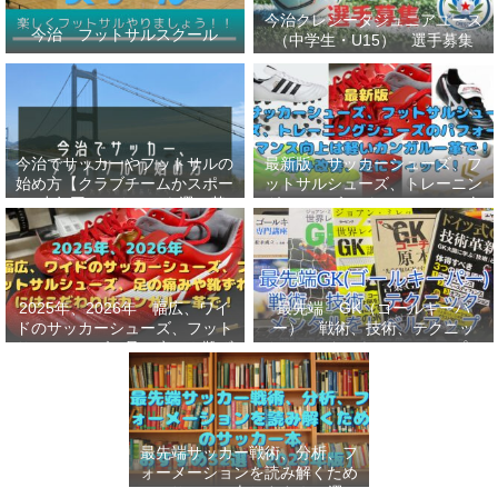
今治クレシータジュニアユース
今治 フットサルスクール
（中学生・U15） 選手募集
今治でサッカーやフットサルの
最新版 サッカーシューズ、フ
始め方【クラブチームかスポー
ットサルシューズ、トレーニン
ツ少年団かスクールを選ぶ基
グシューズのパフォーマンス向
準】小学生、幼児（年長・年
上は軽いカンガルー革で！痛み
中）、サッカー
改善、足にフィット！
2025年、2026年 幅広、ワイ
最先端 GK（ゴールキーパ
ドのサッカーシューズ、フット
ー） 戦術、技術、テクニッ
サルシューズ、足の痛みや靴ず
ク、メンタルをレベルアップし
れにはこだわりはカンガルー革
世界基準へ 練習メニューなど
で！
選手、指導者おすすめ本 11
選
最先端サッカー戦術、分析、フ
ォーメーションを読み解くため
のサッカー本おすすめ32選