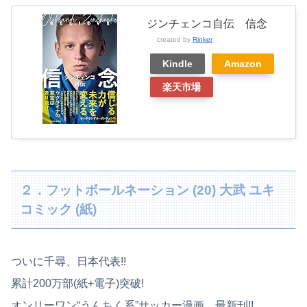
ジンチェンコ自伝 信念
created by
Rinker
Kindle
Amazon
楽天市場
２．フットボールネーション (20) 大武 ユキ
コミック (紙)
ついに千尋、日本代表!!
累計200万部(紙+電子)突破!
オンリーワン“うんちく系”サッカー漫画、最新刊!!