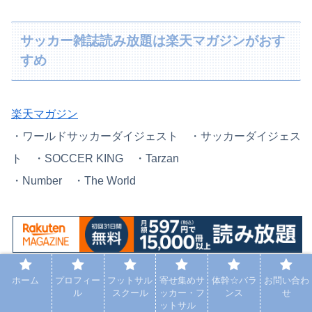
サッカー雑誌読み放題は楽天マガジンがおす
すめ
楽天マガジン
・
ワールドサッカーダイジェスト ・
サッカーダイジェス
ト ・SOCCER KING ・Tarzan
・Number ・The World
ホーム
プロフィー
フットサル
寄せ集めサ
体幹☆バラ
お問い合わ
ル
スクール
ッカー・フ
ンス
せ
コスパやサッカー雑誌数的には楽天マガジンがよさそうで
ットサル