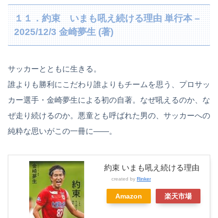
１１．約束 いまも吼え続ける理由 単行本 –
2025/12/3 金崎夢生 (著)
サッカーとともに生きる。
誰よりも勝利にこだわり誰よりもチームを思う、プロサッ
カー選手・金崎夢生による初の自著。なぜ吼えるのか、な
ぜ走り続けるのか。悪童とも呼ばれた男の、サッカーへの
純粋な思いがこの一冊に――。
約束 いまも吼え続ける理由
created by
Rinker
Amazon
楽天市場