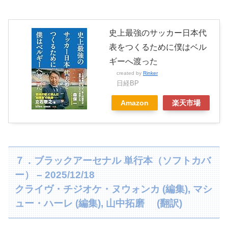
史上最強のサッカー日本代
表をつくるために僕はベル
ギーへ渡った
created by
Rinker
日経BP
Amazon
楽天市場
７．ブラックアーセナル 単行本（ソフトカバ
ー） – 2025/12/18
クライヴ・チジオケ・ヌウォンカ (編集), マシ
ュー・ハーレ (編集), 山中拓磨 (翻訳)