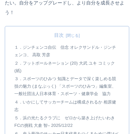
たい。自分をアップグレードし、より自分を成長させよ
う！
目次
１．ジンチェンコ自伝 信念 オレクサンドル・ジンチ
ェンコ、 高取 芳彦
２．フットボールネーション (20) 大武 ユキ コミック
(紙)
３．スポーツのひみつ 知識とデータで深く楽しめる競
技の魅力 (まなぶっく) 「スポーツのひみつ」編集室、
一般社団法人日本体育・スポーツ・健康学会 協力
４．いかにしてサッカーチームは構成されるか 相原健
志
５．浜の光たるクラブに ゼロから築き上げたいわき
FCの挑戦 大倉 智– 2025/12/22
６．史上最強のサッカー日本代表をつくるために僕はベ