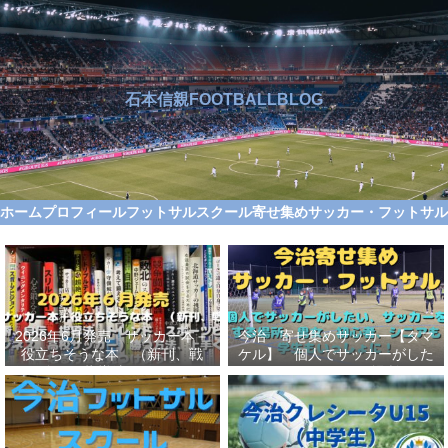
石本信親FOOTBALLBLOG
ホーム
プロフィール
フットサルスクール
寄せ集めサッカー・フットサ
2026年6月発売 サッカー本＋
今治 寄せ集めサッカー【タマ
役立ちそうな本 （新刊、戦
ケル】 個人でサッカーがした
術、自伝、指導法、トレンド、
い、サッカーをする場所、男
スポーツビジネス、高校サッカ
女、初心者、シニアも学生もい
ー）勝つ方法、上手くなる方法
っしょに！【タマケル】
を見つけよう！