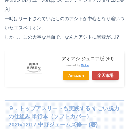
運命のバルサユース戦はついにアディショナルタイムに突
入!
一時はリードされていたもののアシトが中心となり追いつ
いたエスペリオン。
しかし、この大事な局面で、なんとアシトに異変が…!?
アオアシ ジュニア版 (40)
created by
Rinker
Amazon
楽天市場
９．トップアスリートも実践する すごい脱力
の仕組み 単行本（ソフトカバー） –
2025/12/17 中野ジェームズ修一 (著)