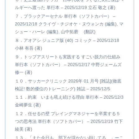
ルギーへ渡った 単行本 – 2025/12/19 立石 敬之 (著)
７．ブラックアーセナル 単行本（ソフトカバー） –
2025/12/18 クライヴ・チジオケ・ヌウォンカ (編集), マ
シュー・ハーレ (編集), 山中拓磨 (翻訳)
８．アオアシ ジュニア版 (40) コミック – 2025/12/18
小林 有吾 (著)
９．トップアスリートも実践する すごい脱力の仕組み
単行本（ソフトカバー） – 2025/12/17 中野ジェームズ
修一 (著)
１０．サッカークリニック 2026年 01 月号 [雑誌](徹底
検証! 数的優位のトレーニング) 雑誌 – 2025/12/5
１１．約束 いまも吼え続ける理由 単行本 – 2025/12/3
金崎夢生 (著)
１２．任せるの壁 プレイングマネジャーを卒業する５
つの思考法 単行本（ソフトカバー） – 2025/12/19 竹下
綾美 (著)
１３．「また今日も、部下が浮かない顔してる…」ーこ