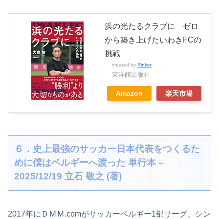
浜の光たるクラブに ゼロ
から築き上げたいわきFCの
挑戦
created by
Rinker
東洋館出版社
Amazon
楽天市場
６．史上最強のサッカー日本代表をつくるた
めに僕はベルギーへ渡った 単行本 –
2025/12/19 立石 敬之 (著)
2017年にＤＭＭ.comがサッカーベルギー1部リーグ、シン