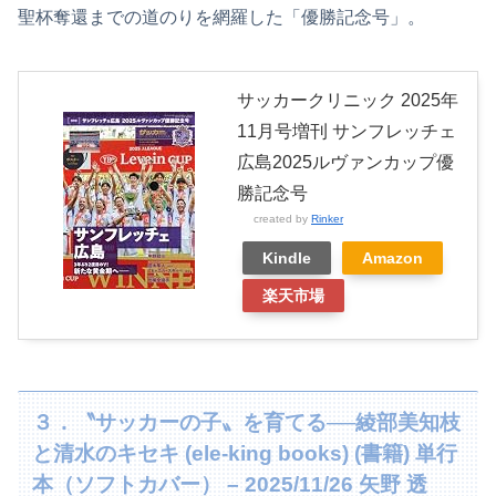
聖杯奪還までの道のりを網羅した「優勝記念号」。
サッカークリニック 2025年
11月号増刊 サンフレッチェ
広島2025ルヴァンカップ優
勝記念号
created by
Rinker
Kindle
Amazon
楽天市場
３．〝サッカーの子〟を育てる──綾部美知枝
と清水のキセキ (ele-king books) (書籍) 単行
本（ソフトカバー） – 2025/11/26 矢野 透