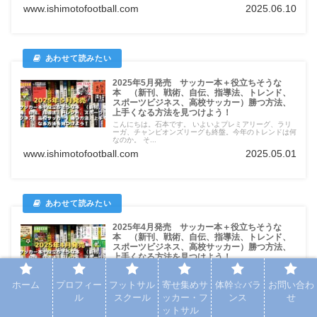
www.ishimotofootball.com
2025.06.10
2025年5月発売 サッカー本＋役立ちそうな
本 （新刊、戦術、自伝、指導法、トレンド、
スポーツビジネス、高校サッカー）勝つ方法、
上手くなる方法を見つけよう！
こんにちは。石本です。 いよいよプレミアリーグ、ラリ
ーガ、チャンピオンズリーグも終盤。今年のトレンドは何
なのか。 そ...
www.ishimotofootball.com
2025.05.01
2025年4月発売 サッカー本＋役立ちそうな
本 （新刊、戦術、自伝、指導法、トレンド、
スポーツビジネス、高校サッカー）勝つ方法、
上手くなる方法を見つけよう！
気が付けばあっという間に4月で、入学シーズンとなりま
した。新しいチーム、新しい部活、新しい環境の中で、自
ホーム
プロフィー
フットサル
寄せ集めサ
体幹☆バラ
お問い合わ
分をどのように成...
ル
スクール
ッカー・フ
ンス
せ
www.ishimotofootball.com
2025.04.01
ットサル