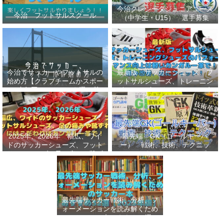
今治クレシータジュニアユース
今治 フットサルスクール
（中学生・U15） 選手募集
今治でサッカーやフットサルの
最新版 サッカーシューズ、フ
始め方【クラブチームかスポー
ットサルシューズ、トレーニン
ツ少年団かスクールを選ぶ基
グシューズのパフォーマンス向
準】小学生、幼児（年長・年
上は軽いカンガルー革で！痛み
中）、サッカー
改善、足にフィット！
2025年、2026年 幅広、ワイ
最先端 GK（ゴールキーパ
ドのサッカーシューズ、フット
ー） 戦術、技術、テクニッ
サルシューズ、足の痛みや靴ず
ク、メンタルをレベルアップし
れにはこだわりはカンガルー革
世界基準へ 練習メニューなど
で！
選手、指導者おすすめ本 11
選
最先端サッカー戦術、分析、フ
ォーメーションを読み解くため
のサッカー本おすすめ32選