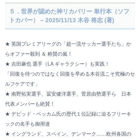
５．世界が認めた神リカバリー 単行本（ソフ
トカバー） – 2025/11/13 木谷 将志 (著)
★ 英国プレミアリーグの「超一流サッカー選手たち」か
らオファー殺到 ＆ 称賛の嵐！
★ 吉田麻也 選手（LA ギャラクシー）も実践！
「回復を待つのではなく回復を早める木谷流こそ究極のセ
ルフケアです」
★ 南野拓実選手、冨安健洋選手、菅原由勢選手ら 日本
代表メンバーも絶賛！
★ デビッド・ベッカム氏の歴代１位記録に迫るフリーキ
ックの名手も御用達
★ イングランド、スペイン、デンマーク……欧州各国の