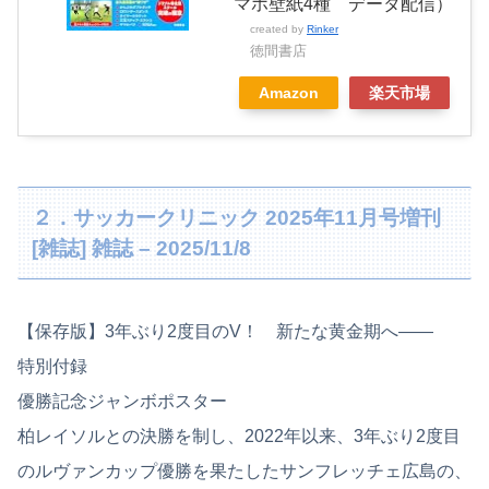
マホ壁紙4種 データ配信）
created by
Rinker
徳間書店
Amazon
楽天市場
２．サッカークリニック 2025年11月号増刊
[雑誌] 雑誌 – 2025/11/8
【保存版】3年ぶり2度目のV！ 新たな黄金期へ――
特別付録
優勝記念ジャンボポスター
柏レイソルとの決勝を制し、2022年以来、3年ぶり2度目
のルヴァンカップ優勝を果たしたサンフレッチェ広島の、