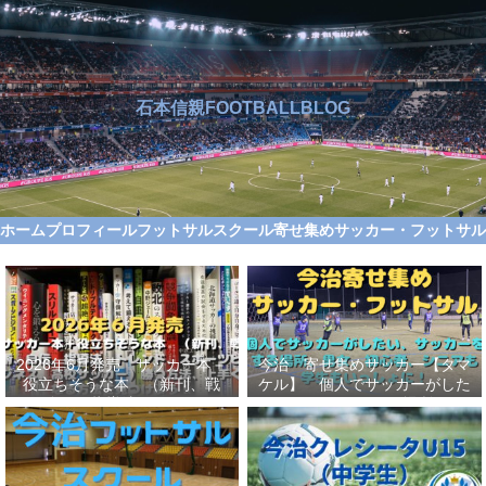
石本信親FOOTBALLBLOG
ホーム
プロフィール
フットサルスクール
寄せ集めサッカー・フットサ
2026年6月発売 サッカー本＋
今治 寄せ集めサッカー【タマ
役立ちそうな本 （新刊、戦
ケル】 個人でサッカーがした
術、自伝、指導法、トレンド、
い、サッカーをする場所、男
スポーツビジネス、高校サッカ
女、初心者、シニアも学生もい
ー）勝つ方法、上手くなる方法
っしょに！【タマケル】
を見つけよう！