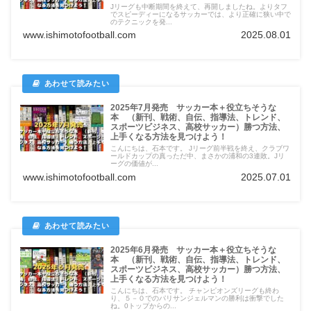
Jリーグも中断期間を終えて、再開しましたね。よりタフ
でスピーディーになるサッカーでは、より正確に狭い中で
のテクニックを発...
www.ishimotofootball.com
2025.08.01
2025年7月発売 サッカー本＋役立ちそうな
本 （新刊、戦術、自伝、指導法、トレンド、
スポーツビジネス、高校サッカー）勝つ方法、
上手くなる方法を見つけよう！
こんにちは、石本です。 Jリーグ前半戦を終え、クラブワ
ールドカップの真っただ中、まさかの浦和の3連敗。Jリ
ーグの価値が...
www.ishimotofootball.com
2025.07.01
2025年6月発売 サッカー本＋役立ちそうな
本 （新刊、戦術、自伝、指導法、トレンド、
スポーツビジネス、高校サッカー）勝つ方法、
上手くなる方法を見つけよう！
こんにちは、石本です。 チャンピオンズリーグも終わ
り、５－０でのパリサンジェルマンの勝利は衝撃でした
ね。0トップからの...