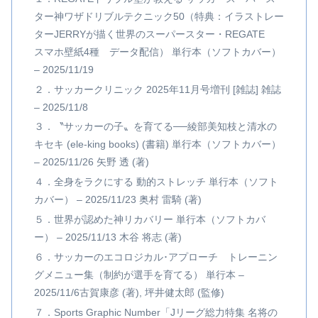
ター神ワザドリブルテクニック50（特典：イラストレー
ターJERRYが描く世界のスーパースター・REGATE
スマホ壁紙4種 データ配信） 単行本（ソフトカバー）
– 2025/11/19
２．サッカークリニック 2025年11月号増刊 [雑誌] 雑誌
– 2025/11/8
３．〝サッカーの子〟を育てる──綾部美知枝と清水の
キセキ (ele-king books) (書籍) 単行本（ソフトカバー）
– 2025/11/26 矢野 透 (著)
４．全身をラクにする 動的ストレッチ 単行本（ソフト
カバー） – 2025/11/23 奥村 雷騎 (著)
５．世界が認めた神リカバリー 単行本（ソフトカバ
ー） – 2025/11/13 木谷 将志 (著)
６．サッカーのエコロジカル･アプローチ トレーニン
グメニュー集（制約が選手を育てる） 単行本 –
2025/11/6古賀康彦 (著), 坪井健太郎 (監修)
７．Sports Graphic Number「Jリーグ総力特集 名将の