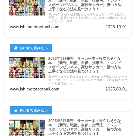
本 （新刊、戦術、自伝、指導法、トレンド、
スポーツビジネス、高校サッカー）勝つ方法、
上手くなる方法を見つけよう！
Jリーグもいよいよ終盤となってきました。今年は戦術も
浸透し、対策を講じられた時にこじあけれる個がそこにあ
るかどうか。最後...
www.ishimotofootball.com
2025.10.01
2025年9月発売 サッカー本＋役立ちそうな
本 （新刊、戦術、自伝、指導法、トレンド、
スポーツビジネス、高校サッカー）勝つ方法、
上手くなる方法を見つけよう！
海外サッカーも始まりました。ボールを大事につなぐサッ
カーに対して、フィジカルプレスで阻止。それを個人のプ
レス回避で掻いく...
www.ishimotofootball.com
2025.09.01
2025年8月発売 サッカー本＋役立ちそうな
本 （新刊、戦術、自伝、指導法、トレンド、
スポーツビジネス、高校サッカー）勝つ方法、
上手くなる方法を見つけよう！