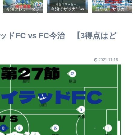
今治クレシータジ
今治でサッカーや
最新版 サッカー
ュニアユース（中
フットサルの始め
シューズ、フット
学生・U15） 選
方【クラブチーム
サルシューズ、ト
手募集
かスポーツ少年団
レーニングシュー
かスクールを選ぶ
ズのパフォーマン
ドFC vs FC今治 【3得点はど
基準】小学生、幼
ス向上は軽いカン
児（年長・年
ガルー革で！痛み
中）、サッカー
改善、足にフィッ
ト！
2021.11.16