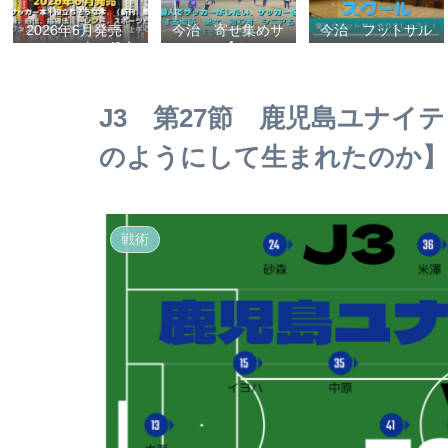
2026年6月発売
今治 寄せ集めサ
今治 フットサル
サッカー本＋役立
ッカー【タマケ
スクール
ちそうな本 （新
ル】 個人でサッ
刊、戦術、自伝、
カーがしたい、サ
指導法、トレン
ッカーをする場
J3 第27節 鹿児島ユナイテッ
ド、スポーツビジ
所、男女、初心
ネス、高校サッカ
者、シニアも学生
のようにして生まれたのか】
ー）勝つ方法、上
もいっしょに！
手くなる方法を見
【タマケル】
つけよう！
戦術