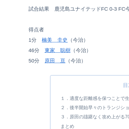
試合結果 鹿児島ユナイテッドFC 0-3 FC
得点者
1分
楠美 圭史
（今治）
46分
東家 聡樹
（今治）
50分
原田 亘
（今治）
目
１．適度な距離感を保つことで
２．後半開始早々のトランジシ
３．原田の躊躇なく攻め上がる7
まとめ