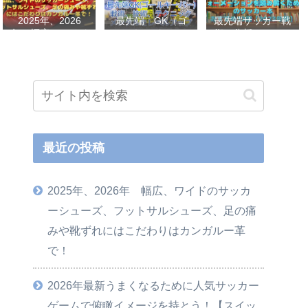
2025年、2026
最先端 GK（ゴ
最先端サッカー戦
年 幅広、ワイド
ールキーパー）
術、分析、フォー
のサッカーシュー
戦術、技術、テク
メーションを読み
ズ、フットサルシ
ニック、メンタル
解くためのサッカ
ューズ、足の痛み
をレベルアップし
ー本おすすめ32選
や靴ずれにはこだ
世界基準へ 練習
【2023年版】
わりはカンガルー
メニューなど選
革で！
手、指導者おすす
め本 11選
最近の投稿
2025年、2026年 幅広、ワイドのサッカ
ーシューズ、フットサルシューズ、足の痛
みや靴ずれにはこだわりはカンガルー革
で！
2026年最新うまくなるために人気サッカー
ゲームで俯瞰イメージを持とう！【スイッ