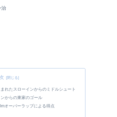
今治
次
生まれたスローインからのミドルシュート
ョンからの東家のゴール
0mオーバーラップによる得点