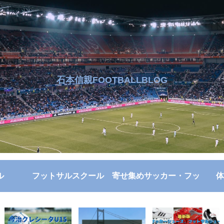
石本信親FOOTBALLBLOG
ル
フットサルスクール
寄せ集めサッカー・フッ
体
トサル