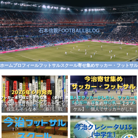
石本信親FOOTBALLBLOG
ホーム
プロフィール
フットサルスクール
寄せ集めサッカー・フットサ
2026年6月発売 サッカー本＋
今治 寄せ集めサッカー【タマ
役立ちそうな本 （新刊、戦
ケル】 個人でサッカーがした
術、自伝、指導法、トレンド、
い、サッカーをする場所、男
スポーツビジネス、高校サッカ
女、初心者、シニアも学生もい
ー）勝つ方法、上手くなる方法
っしょに！【タマケル】
を見つけよう！