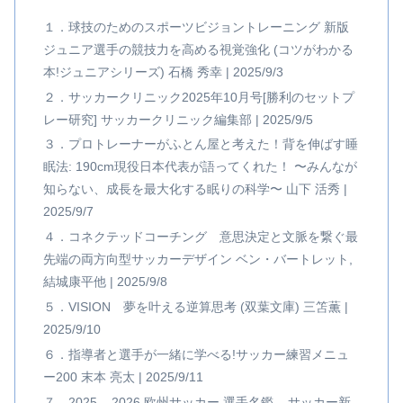
１．球技のためのスポーツビジョントレーニング 新版
ジュニア選手の競技力を高める視覚強化 (コツがわかる
本!ジュニアシリーズ) 石橋 秀幸 | 2025/9/3
２．サッカークリニック2025年10月号[勝利のセットプ
レー研究] サッカークリニック編集部 | 2025/9/5
３．プロトレーナーがふとん屋と考えた！背を伸ばす睡
眠法: 190cm現役日本代表が語ってくれた！ 〜みんなが
知らない、成長を最大化する眠りの科学〜 山下 活秀 |
2025/9/7
４．コネクテッドコーチング 意思決定と文脈を繋ぐ最
先端の両方向型サッカーデザイン ベン・バートレット,
結城康平他 | 2025/9/8
５．VISION 夢を叶える逆算思考 (双葉文庫) 三笘薫 |
2025/9/10
６．指導者と選手が一緒に学べる!サッカー練習メニュ
ー200 末本 亮太 | 2025/9/11
７．2025 – 2026 欧州サッカー 選手名鑑 – サッカー新