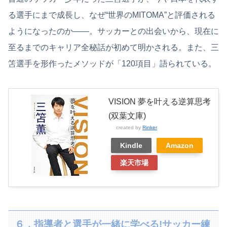
る選手にまで成長し、なぜ“世界のMITOMA”と評価される
ようになったのか――。サッカーとの出会いから、現在に
至るまでのキャリア全秘話が初めて明かされる。また、三
笘選手を形作ったメソッドが「120項目」語られている。
VISION 夢を叶える逆算思考
(双葉文庫)
created by
Rinker
Kindle
Amazon
楽天市場
６．指導者と選手が一緒に学べる!サッカー練