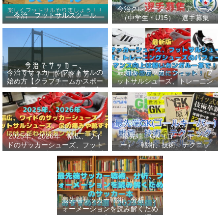
今治クレシータジュニアユース
今治 フットサルスクール
（中学生・U15） 選手募集
今治でサッカーやフットサルの
最新版 サッカーシューズ、フ
始め方【クラブチームかスポー
ットサルシューズ、トレーニン
ツ少年団かスクールを選ぶ基
グシューズのパフォーマンス向
準】小学生、幼児（年長・年
上は軽いカンガルー革で！痛み
中）、サッカー
改善、足にフィット！
2025年、2026年 幅広、ワイ
最先端 GK（ゴールキーパ
ドのサッカーシューズ、フット
ー） 戦術、技術、テクニッ
サルシューズ、足の痛みや靴ず
ク、メンタルをレベルアップし
れにはこだわりはカンガルー革
世界基準へ 練習メニューなど
で！
選手、指導者おすすめ本 11
選
最先端サッカー戦術、分析、フ
ォーメーションを読み解くため
のサッカー本おすすめ32選