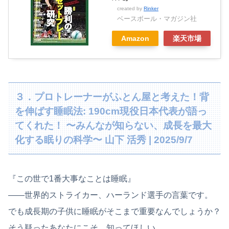
created by
Rinker
ベースボール・マガジン社
Amazon
楽天市場
３．プロトレーナーがふとん屋と考えた！背
を伸ばす睡眠法: 190cm現役日本代表が語っ
てくれた！ 〜みんなが知らない、成長を最大
化する眠りの科学〜 山下 活秀 | 2025/9/7
『この世で1番大事なことは睡眠』
――世界的ストライカー、ハーランド選手の言葉です。
でも成長期の子供に睡眠がそこまで重要なんでしょうか？
そう疑ったあなたにこそ、知ってほしい。