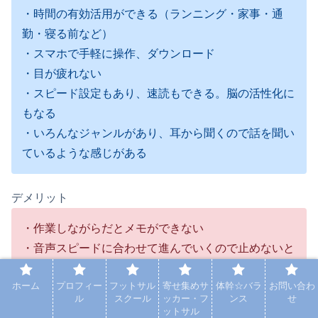
・時間の有効活用ができる（ランニング・家事・通
勤・寝る前など）
・スマホで手軽に操作、ダウンロード
・目が疲れない
・スピード設定もあり、速読もできる。脳の活性化に
もなる
・いろんなジャンルがあり、耳から聞くので話を聞い
ているような感じがある
デメリット
・作業しながらだとメモができない
・音声スピードに合わせて進んでいくので止めないと
止まらない
ホーム
プロフィー
フットサル
寄せ集めサ
体幹☆バラ
お問い合わ
・ある程度時間がかかる
ル
スクール
ッカー・フ
ンス
せ
ットサル