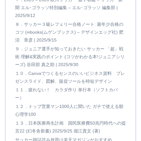
聞 エル･ゴラッソ特別編集 – エル･ゴラッソ 編集部 |
2025/9/12
８．サッカー３級レフェリー合格ノート: 最年少合格の
コツ (∞books(ムゲンブックス) – デザインエッグ社) 肥
沼 章彦 | 2025/9/15
９．ジュニア選手が知っておきたい サッカー 「超」戦
術 理解&実践のポイント (コツがわかる本!ジュニアシリ
ーズ) 谷田部 真之助 | 2025/9/30
１０．Canvaでつくるセンスのいいビジネス資料 プレ
ゼンスライド、図解、販促ツールを時短デザイン
１１．疲れない！ カラダ作り 単行本（ソフトカバ
ー）
１２．トップ営業マン1000人に聞いた ガチで使える順
心理学100
１３．日本医療再生計画 国民医療費50兆円時代への提
言22 (幻冬舎新書) 2025/9/25 堀江貴文 (著)
サッカー雑誌読み放題は楽天マガジンがおすすめ