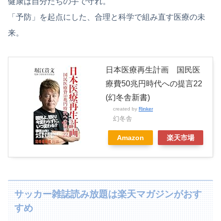
健康は自分たちの手で守れ。
「予防」を起点にした、合理と科学で組み直す医療の未
来。
日本医療再生計画 国民医
療費50兆円時代への提言22
(幻冬舎新書)
created by
Rinker
幻冬舎
Amazon
楽天市場
サッカー雑誌読み放題は楽天マガジンがおす
すめ