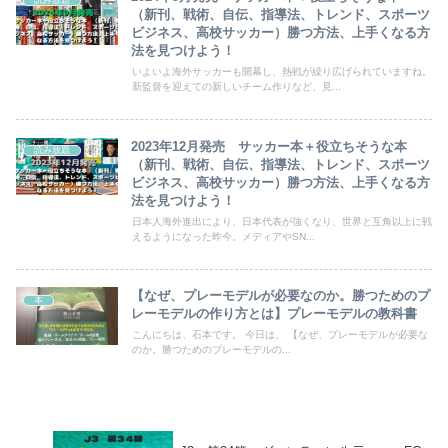
（新刊、戦術、自伝、指導法、トレンド、スポーツ
ビジネス、高校サッカー）勝つ方法、上手くなる方
法を見つけよう！
いよいよ海外サッカーも開幕し、熱戦が繰り広げられていますね。
新監督を迎えての新しいチーム作りなど、見...
2023年12月発売 サッカー本＋役立ちそうな本
読み放題
（新刊、戦術、自伝、指導法、トレンド、スポーツ
ビジネス、高校サッカー）勝つ方法、上手くなる方
法を見つけよう！
日本人海外進出により、日本代表が強くなり、世界と互角以上に戦
えるようになった昨今。メディアやSN...
【なぜ、プレーモデルが必要なのか。勝つためのプ
本
レーモデルの作り方とは】プレーモデルの教科書
こんにちは、石本です。 今日は、 【なぜ、プレーモデルが必要な
のか。勝つためのプレーモデルの...