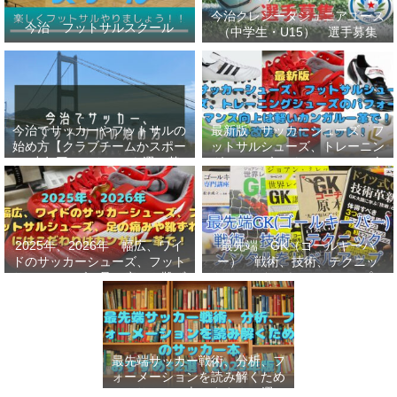
今治クレシータジュニアユース
今治 フットサルスクール
（中学生・U15） 選手募集
今治でサッカーやフットサルの
最新版 サッカーシューズ、フ
始め方【クラブチームかスポー
ットサルシューズ、トレーニン
ツ少年団かスクールを選ぶ基
グシューズのパフォーマンス向
準】小学生、幼児（年長・年
上は軽いカンガルー革で！痛み
中）、サッカー
改善、足にフィット！
2025年、2026年 幅広、ワイ
最先端 GK（ゴールキーパ
ドのサッカーシューズ、フット
ー） 戦術、技術、テクニッ
サルシューズ、足の痛みや靴ず
ク、メンタルをレベルアップし
れにはこだわりはカンガルー革
世界基準へ 練習メニューなど
で！
選手、指導者おすすめ本 11
選
最先端サッカー戦術、分析、フ
ォーメーションを読み解くため
のサッカー本おすすめ32選