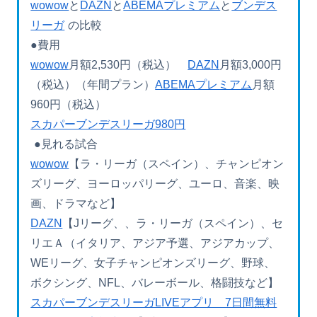
wowow
と
DAZN
と
ABEMAプレミアム
と
ブンデス
リーガ
の比較
●費用
wowow
月額2,530円（税込）
DAZN
月額3,000円
（税込）（年間プラン）
ABEMAプレミアム
月額
960円（税込）
スカパーブンデスリーガ980円
●見れる試合
wowow
【ラ・リーガ（スペイン）、チャンピオン
ズリーグ、ヨーロッパリーグ、ユーロ、音楽、映
画、ドラマなど】
DAZN
【Jリーグ、、ラ・リーガ（スペイン）、セ
リエＡ（イタリア、アジア予選、アジアカップ、
WEリーグ、女子チャンピオンズリーグ、野球、
ボクシング、NFL、バレーボール、格闘技など】
スカパーブンデスリーガLIVEアプリ 7日間無料