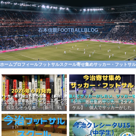
石本信親FOOTBALLBLOG
ホーム
プロフィール
フットサルスクール
寄せ集めサッカー・フットサ
2026年6月発売 サッカー本＋
今治 寄せ集めサッカー【タマ
役立ちそうな本 （新刊、戦
ケル】 個人でサッカーがした
術、自伝、指導法、トレンド、
い、サッカーをする場所、男
スポーツビジネス、高校サッカ
女、初心者、シニアも学生もい
ー）勝つ方法、上手くなる方法
っしょに！【タマケル】
を見つけよう！