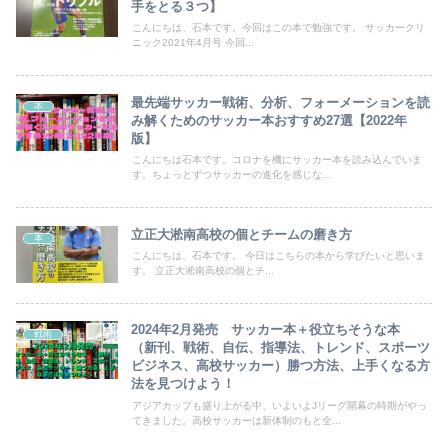
手をとる３つ】
こんにちは、石本です。今回はこの本で勉強です。 サッカークリ
ニック2021年4月号 今回...
最先端サッカー戦術、分析、フォーメーションを読
本
み解くためのサッカー本おすすめ27選【2022年
版】
こんにちは石本です。コロナを機にサッカー本を読み込んでいま
す。ちょっとずつサッカーの進化を感じな...
立正大淞南高校の個とチームの磨き方
本
こんにちは、石本です。 今日はこちらの本から学びたいと思いま
す。 立正大淞南高校の個とチ...
2024年2月発売 サッカー本＋役立ちそうな本
戦術
（新刊、戦術、自伝、指導法、トレンド、スポーツ
ビジネス、高校サッカー）勝つ方法、上手くなる方
法を見つけよう！
アジアカップも盛り上がる中、いよいよJリーグ開幕の時期がやっ
てきました。高校サッカーは新体制のもと全...