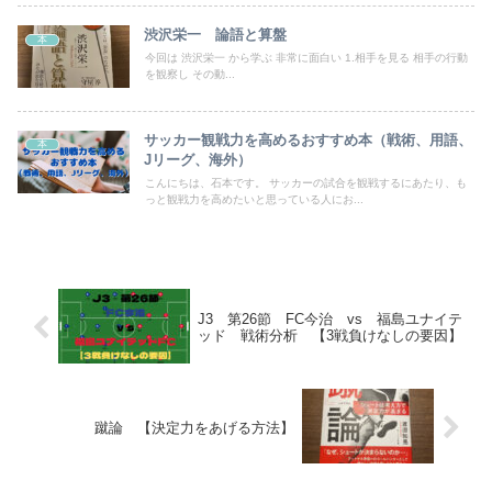
渋沢栄一 論語と算盤
本
今回は 渋沢栄一 から学ぶ 非常に面白い 1.相手を見る 相手の行動
を観察し その動...
サッカー観戦力を高めるおすすめ本（戦術、用語、
本
Jリーグ、海外）
こんにちは、石本です。 サッカーの試合を観戦するにあたり、も
っと観戦力を高めたいと思っている人にお...
J3 第26節 FC今治 vs 福島ユナイテ
ッド 戦術分析 【3戦負けなしの要因】
蹴論 【決定力をあげる方法】