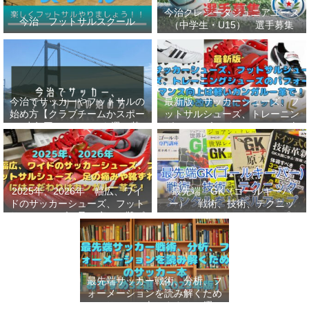
今治クレシータジュニアユース
今治 フットサルスクール
（中学生・U15） 選手募集
今治でサッカーやフットサルの
最新版 サッカーシューズ、フ
始め方【クラブチームかスポー
ットサルシューズ、トレーニン
ツ少年団かスクールを選ぶ基
グシューズのパフォーマンス向
準】小学生、幼児（年長・年
上は軽いカンガルー革で！痛み
中）、サッカー
改善、足にフィット！
2025年、2026年 幅広、ワイ
最先端 GK（ゴールキーパ
ドのサッカーシューズ、フット
ー） 戦術、技術、テクニッ
サルシューズ、足の痛みや靴ず
ク、メンタルをレベルアップし
れにはこだわりはカンガルー革
世界基準へ 練習メニューなど
で！
選手、指導者おすすめ本 11
選
最先端サッカー戦術、分析、フ
ォーメーションを読み解くため
のサッカー本おすすめ32選