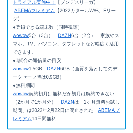
トライアル実施中！
【ブンデスリーガ】
ABEMAプレミアム
【2022カタールW杯、Fリー
グ】
●登録できる端末数（同時視聴）
wowow
5台（3台）
DAZN
6台（2台） 家族やス
マホ、TV、パソコン、タブレットなど幅広く活用
できます。
●1試合の通信量の目安
wowow
1.5GB
DAZN
6GB（画質を落としてのデ
ータセーブ時は0.9GB）
●無料期間
wowow
契約初月は無料だが初月は解約できない
（2か月で1か月分）
DAZN
は「1ヶ月無料お試し
期間」は2022年2月22日に廃止された
ABEMAプ
レミアム
14日間無料