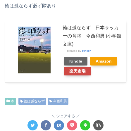
徳は孤ならず必ず隣あり
徳は孤ならず 日本サッカ
ーの育将 今西和男 (小学館
文庫)
created by
Rinker
Kindle
Amazon
楽天市場
本
徳は弧ならず
今西和男
シェアする