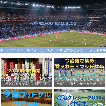
石本信親FOOTBALLBLOG
ホーム
プロフィール
フットサルスクール
寄せ集めサッカー・フットサ
2026年6月発売 サッカー本＋
今治 寄せ集めサッカー【タマ
役立ちそうな本 （新刊、戦
ケル】 個人でサッカーがした
術、自伝、指導法、トレンド、
い、サッカーをする場所、男
スポーツビジネス、高校サッカ
女、初心者、シニアも学生もい
ー）勝つ方法、上手くなる方法
っしょに！【タマケル】
を見つけよう！