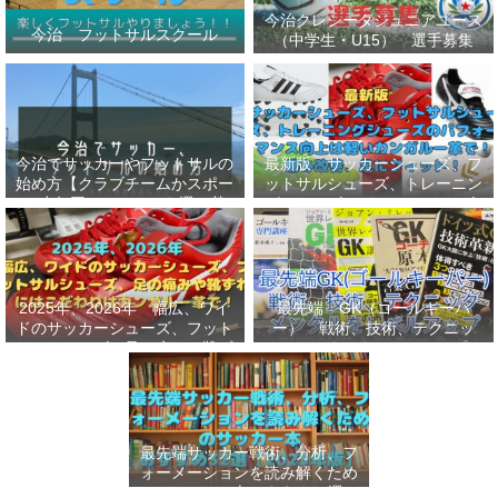
今治クレシータジュニアユース
今治 フットサルスクール
（中学生・U15） 選手募集
今治でサッカーやフットサルの
最新版 サッカーシューズ、フ
始め方【クラブチームかスポー
ットサルシューズ、トレーニン
ツ少年団かスクールを選ぶ基
グシューズのパフォーマンス向
準】小学生、幼児（年長・年
上は軽いカンガルー革で！痛み
中）、サッカー
改善、足にフィット！
2025年、2026年 幅広、ワイ
最先端 GK（ゴールキーパ
ドのサッカーシューズ、フット
ー） 戦術、技術、テクニッ
サルシューズ、足の痛みや靴ず
ク、メンタルをレベルアップし
れにはこだわりはカンガルー革
世界基準へ 練習メニューなど
で！
選手、指導者おすすめ本 11
選
最先端サッカー戦術、分析、フ
ォーメーションを読み解くため
のサッカー本おすすめ32選