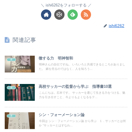
ishi6262をフォローする
ishi6262
関連記事
徹する力 明神智和
本
明神さんの自伝ですね。 いろいろと共感できるところがありまし
た。 媚を売るのではなく、人を知ろう...
高校サッカーの監督から学ぶ 指導書10選
本
こんにちは。石本です。 サッカーを通じて生きる力をつける、魅
力を引き出すこと、今よりもよくなるをテ...
シン・フォーメーション論
本
今回は シン・フォーメーション論 から学ぶ １．サッカーとは何
か ”サッカーとはすなわ...