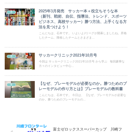
2025年3月発売 サッカー本＋役立ちそうな本
本
（新刊、戦術、自伝、指導法、トレンド、スポーツ
ビジネス、高校サッカー）勝つ方法、上手くなる方
法を見つけよう！
こんにちは、石本です。 いよいよJリーグが開幕しましたね。昇格
したチーム、降格したチームとさまざま...
サッカークリニック2021年10月号
本
今回は サッカークリニック2021年10月号 から学ぶ 毎回豪華な
方々のインタビュー中心...
【なぜ、プレーモデルが必要なのか。勝つためのプ
本
レーモデルの作り方とは】プレーモデルの教科書
こんにちは、石本です。 今日は、 【なぜ、プレーモデルが必要な
のか。勝つためのプレーモデルの...
富士ゼロックススーパーカップ 川崎フ