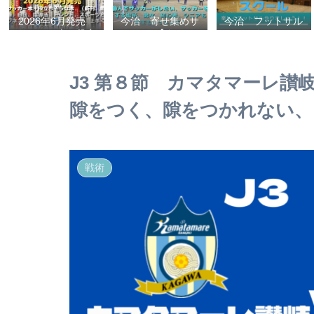
2026年6月発売
今治 寄せ集めサ
今治 フットサル
サッカー本＋役立
ッカー【タマケ
スクール
ちそうな本 （新
ル】 個人でサッ
刊、戦術、自伝、
カーがしたい、サ
指導法、トレン
ッカーをする場
J3 第８節 カマタマーレ讃
ド、スポーツビジ
所、男女、初心
ネス、高校サッカ
者、シニアも学生
隙をつく、隙をつかれない、
ー）勝つ方法、上
もいっしょに！
手くなる方法を見
【タマケル】
つけよう！
戦術