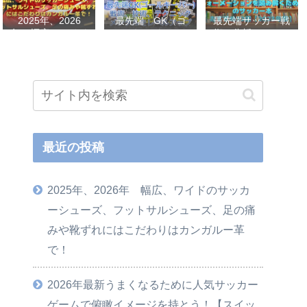
2025年、2026
最先端 GK（ゴ
最先端サッカー戦
年 幅広、ワイド
ールキーパー）
術、分析、フォー
のサッカーシュー
戦術、技術、テク
メーションを読み
ズ、フットサルシ
ニック、メンタル
解くためのサッカ
ューズ、足の痛み
をレベルアップし
ー本おすすめ32選
や靴ずれにはこだ
世界基準へ 練習
【2023年版】
わりはカンガルー
メニューなど選
革で！
手、指導者おすす
め本 11選
最近の投稿
2025年、2026年 幅広、ワイドのサッカ
ーシューズ、フットサルシューズ、足の痛
みや靴ずれにはこだわりはカンガルー革
で！
2026年最新うまくなるために人気サッカー
ゲームで俯瞰イメージを持とう！【スイッ