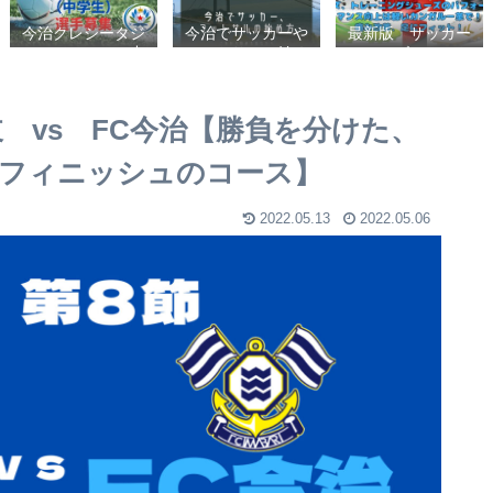
今治クレシータジ
今治でサッカーや
最新版 サッカー
ュニアユース（中
フットサルの始め
シューズ、フット
学生・U15） 選
方【クラブチーム
サルシューズ、ト
手募集
かスポーツ少年団
レーニングシュー
かスクールを選ぶ
ズのパフォーマン
岐 vs FC今治【勝負を分けた、
基準】小学生、幼
ス向上は軽いカン
児（年長・年
ガルー革で！痛み
フィニッシュのコース】
中）、サッカー
改善、足にフィッ
ト！
2022.05.13
2022.05.06