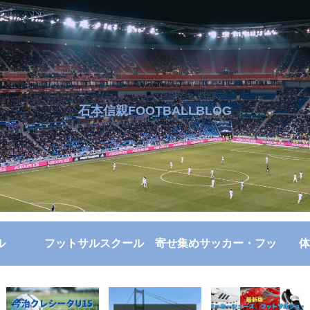
石本信親FOOTBALLBLOG
ル
フットサルスクール
寄せ集めサッカー・フッ
体
トサル