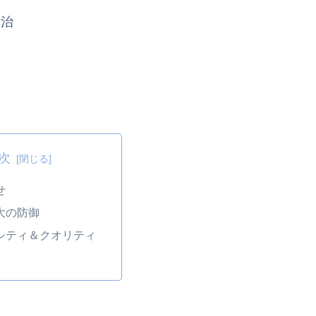
今治
次
せ
大の防御
ンシティ＆クオリティ