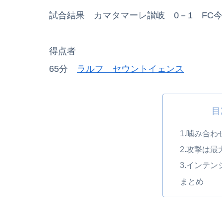
試合結果 カマタマーレ讃岐 0－1 FC
得点者
65分
ラルフ セウントイェンス
目
1.噛み合わ
2.攻撃は最
3.インテ
まとめ