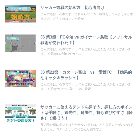
サッカー観戦の始め方 初心者向け
サッカー観戦
こんにちは、石本です。これからサッカー観戦をしてみようかと思
うけど、どうすればいいか分か...
J3 第3節 FC今治 vs ガイナーレ鳥取【フットサル
戦術
戦術が使われた？】
こんにちは。石本です。 いつもご覧いただきありがとうございま
す。 今日はFC今治 vs ガイ...
J3 第21節 カターレ富山 vs 愛媛FC 【効果的
戦術
なキック＆ラッシュ】
こんにちは。石本です。 いつもご覧いただきありがとうございま
す。 今日はカターレ富山 vs 愛媛...
サッカーに使えるテントを探そう、探し方のポイン
テント
トは手軽さ、遮光性、耐風性、持ち運びやすさ（軽
さ）で選ぼう！
夏の暑い日にテントはかかせないですね。どんなテントがいいので
しょうか。コスパがいいのは当たり前ですが...