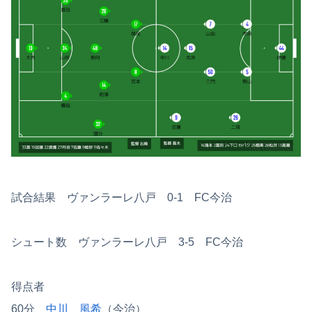
試合結果 ヴァンラーレ八戸 0-1 FC今治
シュート数 ヴァンラーレ八戸 3-5 FC今治
得点者
60分
中川 風希
（今治）