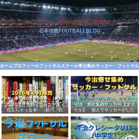
石本信親FOOTBALLBLOG
ホーム
プロフィール
フットサルスクール
寄せ集めサッカー・フットサ
2026年6月発売 サッカー本＋
今治 寄せ集めサッカー【タマ
役立ちそうな本 （新刊、戦
ケル】 個人でサッカーがした
術、自伝、指導法、トレンド、
い、サッカーをする場所、男
スポーツビジネス、高校サッカ
女、初心者、シニアも学生もい
ー）勝つ方法、上手くなる方法
っしょに！【タマケル】
を見つけよう！