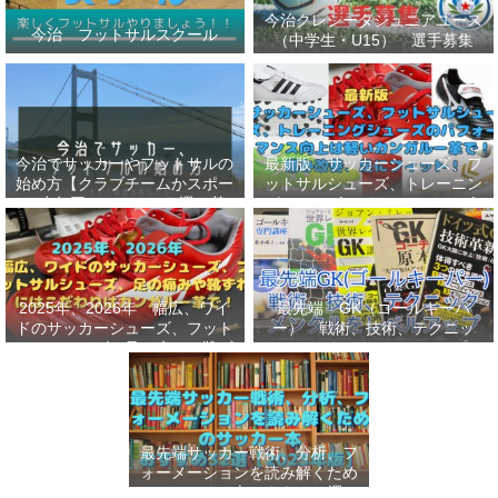
今治クレシータジュニアユース
今治 フットサルスクール
（中学生・U15） 選手募集
今治でサッカーやフットサルの
最新版 サッカーシューズ、フ
始め方【クラブチームかスポー
ットサルシューズ、トレーニン
ツ少年団かスクールを選ぶ基
グシューズのパフォーマンス向
準】小学生、幼児（年長・年
上は軽いカンガルー革で！痛み
中）、サッカー
改善、足にフィット！
2025年、2026年 幅広、ワイ
最先端 GK（ゴールキーパ
ドのサッカーシューズ、フット
ー） 戦術、技術、テクニッ
サルシューズ、足の痛みや靴ず
ク、メンタルをレベルアップし
れにはこだわりはカンガルー革
世界基準へ 練習メニューなど
で！
選手、指導者おすすめ本 11
選
最先端サッカー戦術、分析、フ
ォーメーションを読み解くため
のサッカー本おすすめ32選