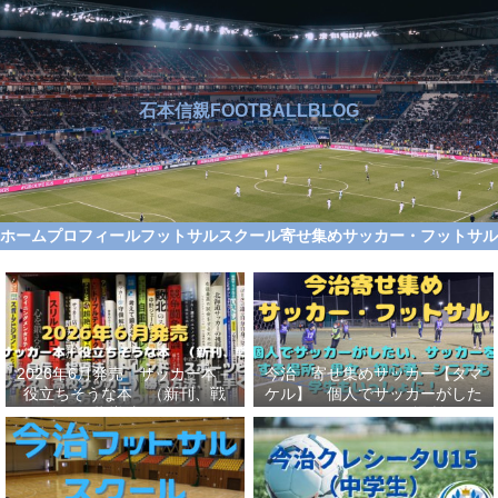
石本信親FOOTBALLBLOG
ホーム
プロフィール
フットサルスクール
寄せ集めサッカー・フットサ
2026年6月発売 サッカー本＋
今治 寄せ集めサッカー【タマ
役立ちそうな本 （新刊、戦
ケル】 個人でサッカーがした
術、自伝、指導法、トレンド、
い、サッカーをする場所、男
スポーツビジネス、高校サッカ
女、初心者、シニアも学生もい
ー）勝つ方法、上手くなる方法
っしょに！【タマケル】
を見つけよう！