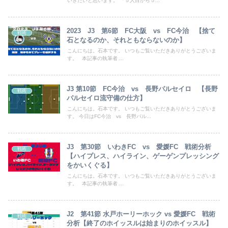
いきたいと思います。 「５人目から５...
2023 J3 第6節 FC大阪 vs FC今治 【捨て
戦術
石となるのか、それともならないのか】
こんにちは。石本です。 いつもご覧いただきありがとうございま
す。 本記事の執筆者 ...
J3 第10節 FC今治 vs 長野パルセイロ 【長野
戦術
パルセイロ流守備の仕方】
こんにちは。石本です。 いつもご覧いただきありがとうございま
す。 今日はFC今治 vs 長野パル...
J3 第30節 いわきFC vs 愛媛FC 戦術分析
戦術
【ハイプレス、ハイライン、ゲーゲンプレッシング
をかいくぐる】
こんにちは。石本です。 いつもご覧いただきありがとうございま
す。 本記事の執筆者 ...
J2 第41節 水戸ホーリーホック vs 愛媛FC 戦術
戦術
分析【終了のホイッスルは始まりのホイッスル】