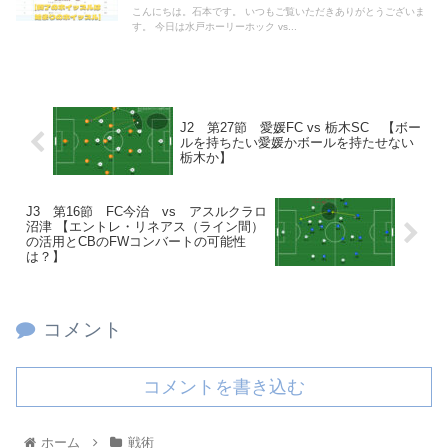
こんにちは。石本です。 いつもご覧いただきありがとうございま
す。 今日は水戸ホーリーホック vs...
J2 第27節 愛媛FC vs 栃木SC 【ボー
ルを持ちたい愛媛かボールを持たせない
栃木か】
J3 第16節 FC今治 vs アスルクラロ
沼津 【エントレ・リネアス（ライン間）
の活用とCBのFWコンバートの可能性
は？】
コメント
コメントを書き込む
ホーム
戦術