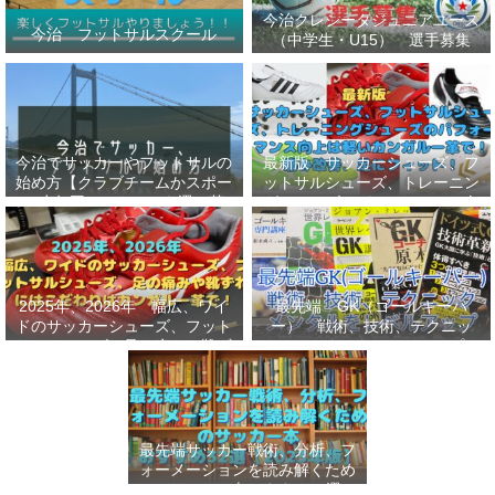
今治クレシータジュニアユース
今治 フットサルスクール
（中学生・U15） 選手募集
今治でサッカーやフットサルの
最新版 サッカーシューズ、フ
始め方【クラブチームかスポー
ットサルシューズ、トレーニン
ツ少年団かスクールを選ぶ基
グシューズのパフォーマンス向
準】小学生、幼児（年長・年
上は軽いカンガルー革で！痛み
中）、サッカー
改善、足にフィット！
2025年、2026年 幅広、ワイ
最先端 GK（ゴールキーパ
ドのサッカーシューズ、フット
ー） 戦術、技術、テクニッ
サルシューズ、足の痛みや靴ず
ク、メンタルをレベルアップし
れにはこだわりはカンガルー革
世界基準へ 練習メニューなど
で！
選手、指導者おすすめ本 11
選
最先端サッカー戦術、分析、フ
ォーメーションを読み解くため
のサッカー本おすすめ32選