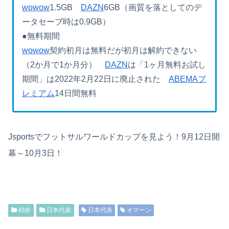
wowow
1.5GB
DAZN
6GB（画質を落としてのデ
ータセーブ時は0.9GB）
●無料期間
wowow
契約初月は無料だが初月は解約できない
（2か月で1か月分）
DAZN
は「1ヶ月無料お試し
期間」は2022年2月22日に廃止された
ABEMAプ
レミアム
14日間無料
Jsportsでフットサルワールドカップを見よう！9月12日開
幕～10月3日！
戦術
日本代表
日本代表
オマーン