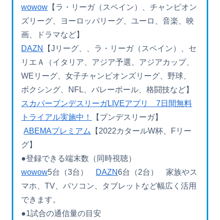
wowow
【ラ・リーガ（スペイン）、チャンピオン
ズリーグ、ヨーロッパリーグ、ユーロ、音楽、映
画、ドラマなど】
DAZN
【Jリーグ、、ラ・リーガ（スペイン）、セ
リエＡ（イタリア、アジア予選、アジアカップ、
WEリーグ、女子チャンピオンズリーグ、野球、
ボクシング、NFL、バレーボール、格闘技など】
スカパーブンデスリーガLIVEアプリ 7日間無料
トライアル実施中！
【ブンデスリーガ】
ABEMAプレミアム
【2022カタールW杯、Fリー
グ】
●登録できる端末数（同時視聴）
wowow
5台（3台）
DAZN
6台（2台） 家族やス
マホ、TV、パソコン、タブレットなど幅広く活用
できます。
●1試合の通信量の目安