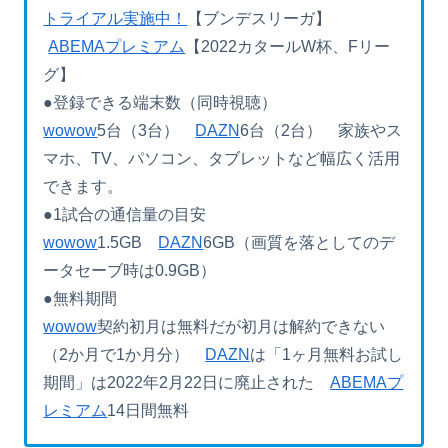
トライアル実施中！
【ブンデスリーガ】
ABEMAプレミアム
【2022カタールW杯、Fリー
グ】
●登録できる端末数（同時視聴）
wowow
5台（3台）
DAZN
6台（2台） 家族やス
マホ、TV、パソコン、タブレットなど幅広く活用
できます。
●1試合の通信量の目安
wowow
1.5GB
DAZN
6GB（画質を落としてのデ
ータセーブ時は0.9GB）
●無料期間
wowow
契約初月は無料だが初月は解約できない
（2か月で1か月分）
DAZN
は「1ヶ月無料お試し
期間」は2022年2月22日に廃止された
ABEMAプ
レミアム
14日間無料