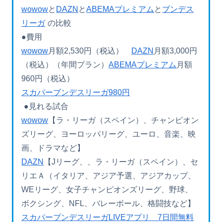
wowow
と
DAZN
と
ABEMAプレミアム
と
ブンデス
リーガ
の比較
●費用
wowow
月額2,530円（税込）
DAZN
月額3,000円
（税込）（年間プラン）
ABEMAプレミアム
月額
960円（税込）
スカパーブンデスリーガ980円
●見れる試合
wowow
【ラ・リーガ（スペイン）、チャンピオン
ズリーグ、ヨーロッパリーグ、ユーロ、音楽、映
画、ドラマなど】
DAZN
【Jリーグ、、ラ・リーガ（スペイン）、セ
リエＡ（イタリア、アジア予選、アジアカップ、
WEリーグ、女子チャンピオンズリーグ、野球、
ボクシング、NFL、バレーボール、格闘技など】
スカパーブンデスリーガLIVEアプリ 7日間無料