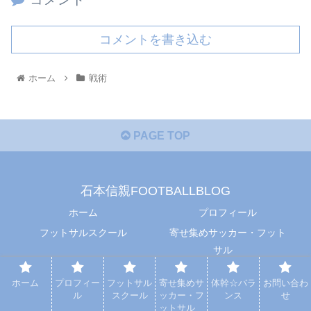
コメントを書き込む
ホーム
戦術
PAGE TOP
石本信親FOOTBALLBLOG
ホーム
プロフィール
フットサルスクール
寄せ集めサッカー・フット
サル
体幹☆バランス
お問い合わせ
ホーム
プロフィー
フットサル
寄せ集めサ
体幹☆バラ
お問い合わ
© 2021 石本信親FOOTBALLBLOG.
ル
スクール
ッカー・フ
ンス
せ
ットサル