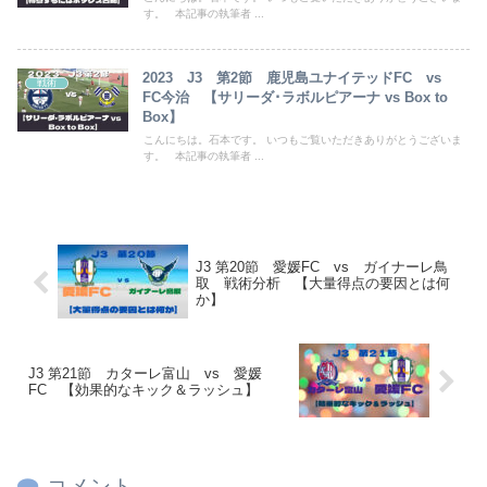
す。 本記事の執筆者 ...
2023 J3 第2節 鹿児島ユナイテッドFC vs
戦術
FC今治 【サリーダ･ラボルピアーナ vs Box to
Box】
こんにちは。石本です。 いつもご覧いただきありがとうございま
す。 本記事の執筆者 ...
J3 第20節 愛媛FC vs ガイナーレ鳥
取 戦術分析 【大量得点の要因とは何
か】
J3 第21節 カターレ富山 vs 愛媛
FC 【効果的なキック＆ラッシュ】
コメント