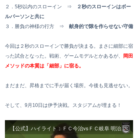
２．5秒以内のスローイン ⇒
２秒のスローインはボー
ルパーソンと共に
３．勝負の神様の行方 ⇒
献身的で隙を作らせない守備
今回は２秒のスローインで勝負が決まる。まさに細部に宿
った試合となった。戦術、ゲームモデルとかあるが、
岡田
メソッドの本質は「細部」に宿る。
まだまだ、昇格までに手が届く場所。今後も見逃せない。
そして、9月10日は伊予決戦。スタジアムが埋まる！
【公式】ハイライト：ＦＣ今治vsＦＣ岐阜 明治安田生命Ｊ３リーグ 第20節 2022/8/14