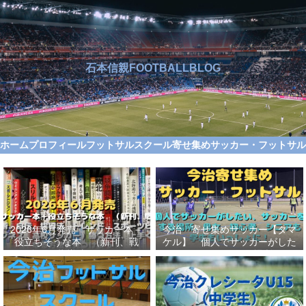
石本信親FOOTBALLBLOG
ホーム
プロフィール
フットサルスクール
寄せ集めサッカー・フットサ
2026年6月発売 サッカー本＋
今治 寄せ集めサッカー【タマ
役立ちそうな本 （新刊、戦
ケル】 個人でサッカーがした
術、自伝、指導法、トレンド、
い、サッカーをする場所、男
スポーツビジネス、高校サッカ
女、初心者、シニアも学生もい
ー）勝つ方法、上手くなる方法
っしょに！【タマケル】
を見つけよう！