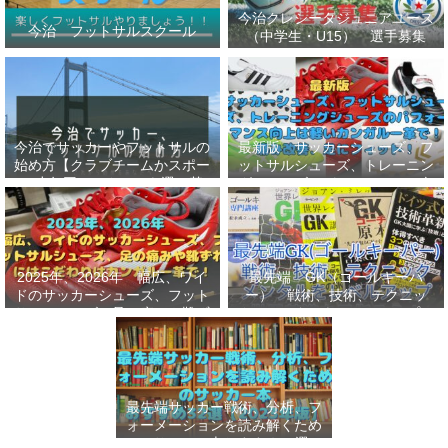
今治クレシータジュニアユース
今治 フットサルスクール
（中学生・U15） 選手募集
今治でサッカーやフットサルの
最新版 サッカーシューズ、フ
始め方【クラブチームかスポー
ットサルシューズ、トレーニン
ツ少年団かスクールを選ぶ基
グシューズのパフォーマンス向
準】小学生、幼児（年長・年
上は軽いカンガルー革で！痛み
中）、サッカー
改善、足にフィット！
2025年、2026年 幅広、ワイ
最先端 GK（ゴールキーパ
ドのサッカーシューズ、フット
ー） 戦術、技術、テクニッ
サルシューズ、足の痛みや靴ず
ク、メンタルをレベルアップし
れにはこだわりはカンガルー革
世界基準へ 練習メニューなど
で！
選手、指導者おすすめ本 11
選
最先端サッカー戦術、分析、フ
ォーメーションを読み解くため
のサッカー本おすすめ32選