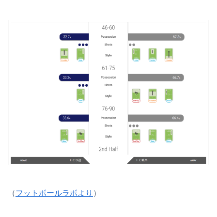
（
フットボールラボより
）