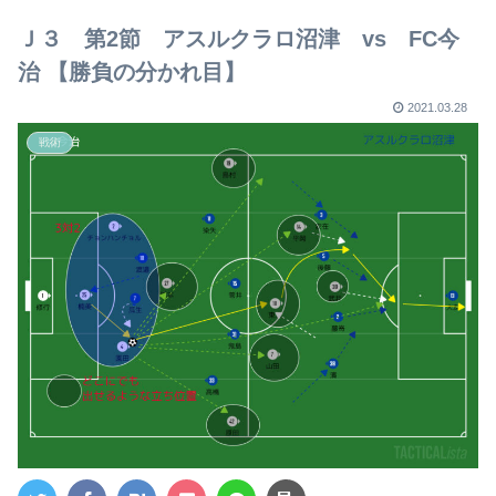
【2023年版】
Ｊ３ 第2節 アスルクラロ沼津 vs FC今
治 【勝負の分かれ目】
2021.03.28
戦術