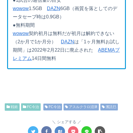
●1試合の通信量の目安
wowow
1.5GB
DAZN
6GB（画質を落としてのデ
ータセーブ時は0.9GB）
●無料期間
wowow
契約初月は無料だが初月は解約できない
（2か月で1か月分）
DAZN
は「1ヶ月無料お試し
期間」は2022年2月22日に廃止された
ABEMAプ
レミアム
14日間無料
戦術
FC今治
FC今治
アスルクラロ沼津
濱託巳
シェアする