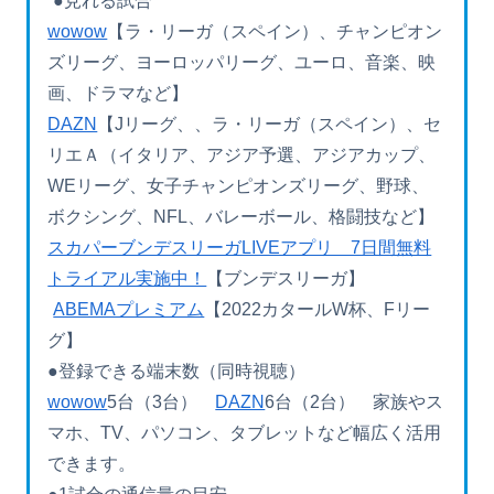
●見れる試合
wowow
【ラ・リーガ（スペイン）、チャンピオン
ズリーグ、ヨーロッパリーグ、ユーロ、音楽、映
画、ドラマなど】
DAZN
【Jリーグ、、ラ・リーガ（スペイン）、セ
リエＡ（イタリア、アジア予選、アジアカップ、
WEリーグ、女子チャンピオンズリーグ、野球、
ボクシング、NFL、バレーボール、格闘技など】
スカパーブンデスリーガLIVEアプリ 7日間無料
トライアル実施中！
【ブンデスリーガ】
ABEMAプレミアム
【2022カタールW杯、Fリー
グ】
●登録できる端末数（同時視聴）
wowow
5台（3台）
DAZN
6台（2台） 家族やス
マホ、TV、パソコン、タブレットなど幅広く活用
できます。