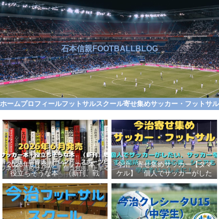
石本信親FOOTBALLBLOG
ホーム
プロフィール
フットサルスクール
寄せ集めサッカー・フットサ
2026年6月発売 サッカー本＋
今治 寄せ集めサッカー【タマ
役立ちそうな本 （新刊、戦
ケル】 個人でサッカーがした
術、自伝、指導法、トレンド、
い、サッカーをする場所、男
スポーツビジネス、高校サッカ
女、初心者、シニアも学生もい
ー）勝つ方法、上手くなる方法
っしょに！【タマケル】
を見つけよう！