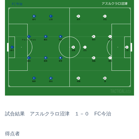
試合結果 アスルクラロ沼津 １－０ FC今治
得点者