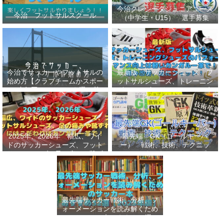
今治クレシータジュニアユース
今治 フットサルスクール
（中学生・U15） 選手募集
今治でサッカーやフットサルの
最新版 サッカーシューズ、フ
始め方【クラブチームかスポー
ットサルシューズ、トレーニン
ツ少年団かスクールを選ぶ基
グシューズのパフォーマンス向
準】小学生、幼児（年長・年
上は軽いカンガルー革で！痛み
中）、サッカー
改善、足にフィット！
2025年、2026年 幅広、ワイ
最先端 GK（ゴールキーパ
ドのサッカーシューズ、フット
ー） 戦術、技術、テクニッ
サルシューズ、足の痛みや靴ず
ク、メンタルをレベルアップし
れにはこだわりはカンガルー革
世界基準へ 練習メニューなど
で！
選手、指導者おすすめ本 11
選
最先端サッカー戦術、分析、フ
ォーメーションを読み解くため
のサッカー本おすすめ32選