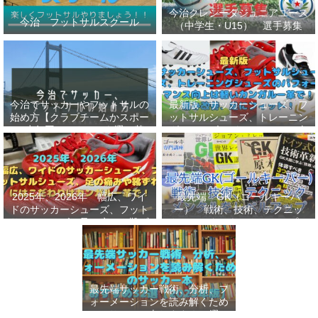
今治クレシータジュニアユース
今治 フットサルスクール
（中学生・U15） 選手募集
今治でサッカーやフットサルの
最新版 サッカーシューズ、フ
始め方【クラブチームかスポー
ットサルシューズ、トレーニン
ツ少年団かスクールを選ぶ基
グシューズのパフォーマンス向
準】小学生、幼児（年長・年
上は軽いカンガルー革で！痛み
中）、サッカー
改善、足にフィット！
2025年、2026年 幅広、ワイ
最先端 GK（ゴールキーパ
ドのサッカーシューズ、フット
ー） 戦術、技術、テクニッ
サルシューズ、足の痛みや靴ず
ク、メンタルをレベルアップし
れにはこだわりはカンガルー革
世界基準へ 練習メニューなど
で！
選手、指導者おすすめ本 11
選
最先端サッカー戦術、分析、フ
ォーメーションを読み解くため
のサッカー本おすすめ32選