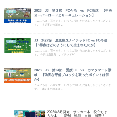
2023 J3 第３節 FC今治 vs FC琉球 【中央
戦術
オーバーロードとサーキュレーション】
こんにちは。石本です。 いつもご覧いただきありがとうございま
す。 本記事の執筆者 ...
J3 第27節 鹿児島ユナイテッドFC vs FC今治
戦術
【3得点はどのようにして生まれたのか】
こんにちは。石本です。 いつもご覧いただきありがとうございま
す。 今日は鹿児島ユナイテッドFC ...
2023 J3 第24節 愛媛FC vs カマタマーレ讃
戦術
岐 【強固な守備ブロックを破ったポイントは何
か】
こんにちは。石本です。 いつもご覧いただきありがとうございま
す。 本記事の執筆者 ...
2023年8月発売 サッカー本＋役立ちそ
うな本 （新刊、戦術、自伝、指導法、