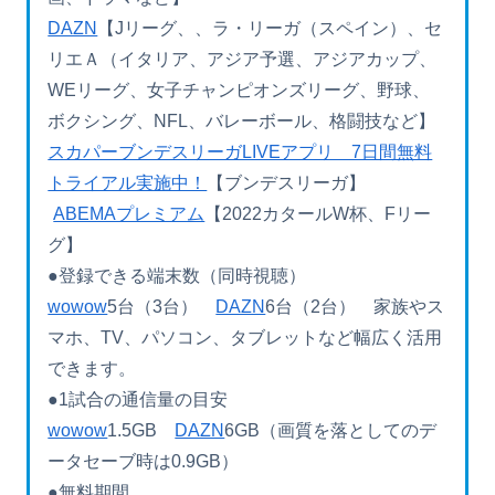
DAZN
【Jリーグ、、ラ・リーガ（スペイン）、セ
リエＡ（イタリア、アジア予選、アジアカップ、
WEリーグ、女子チャンピオンズリーグ、野球、
ボクシング、NFL、バレーボール、格闘技など】
スカパーブンデスリーガLIVEアプリ 7日間無料
トライアル実施中！
【ブンデスリーガ】
ABEMAプレミアム
【2022カタールW杯、Fリー
グ】
●登録できる端末数（同時視聴）
wowow
5台（3台）
DAZN
6台（2台） 家族やス
マホ、TV、パソコン、タブレットなど幅広く活用
できます。
●1試合の通信量の目安
wowow
1.5GB
DAZN
6GB（画質を落としてのデ
ータセーブ時は0.9GB）
●無料期間