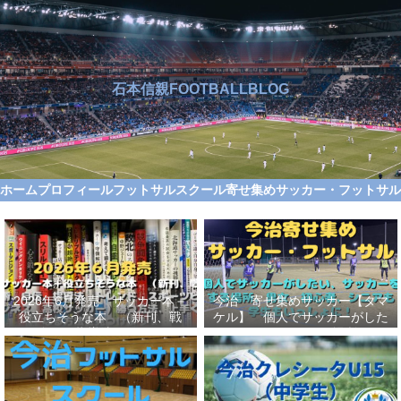
石本信親FOOTBALLBLOG
ホーム
プロフィール
フットサルスクール
寄せ集めサッカー・フットサ
2026年6月発売 サッカー本＋
今治 寄せ集めサッカー【タマ
役立ちそうな本 （新刊、戦
ケル】 個人でサッカーがした
術、自伝、指導法、トレンド、
い、サッカーをする場所、男
スポーツビジネス、高校サッカ
女、初心者、シニアも学生もい
ー）勝つ方法、上手くなる方法
っしょに！【タマケル】
を見つけよう！