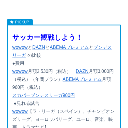
サッカー観戦しよう！
wowow
と
DAZN
と
ABEMAプレミアム
と
ブンデス
リーガ
の比較
●費用
wowow
月額2,530円（税込）
DAZN
月額3,000円
（税込）（年間プラン）
ABEMAプレミアム
月額
960円（税込）
スカパーブンデスリーガ980円
●見れる試合
wowow
【ラ・リーガ（スペイン）、チャンピオン
ズリーグ、ヨーロッパリーグ、ユーロ、音楽、映
画、ドラマなど】