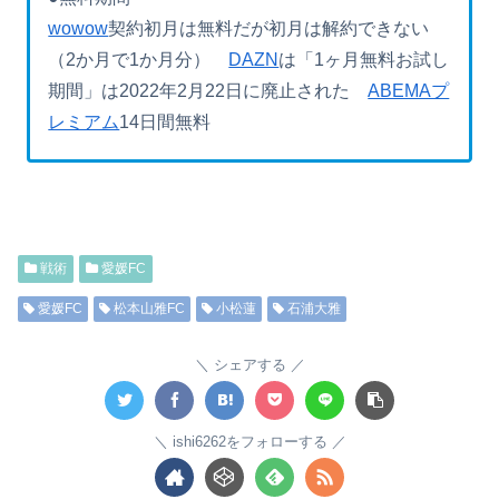
wowow
契約初月は無料だが初月は解約できない
（2か月で1か月分）
DAZN
は「1ヶ月無料お試し
期間」は2022年2月22日に廃止された
ABEMAプ
レミアム
14日間無料
戦術
愛媛FC
愛媛FC
松本山雅FC
小松蓮
石浦大雅
シェアする
ishi6262をフォローする