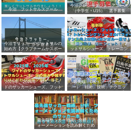
今治クレシータジュニアユース
今治 フットサルスクール
（中学生・U15） 選手募集
今治でサッカーやフットサルの
最新版 サッカーシューズ、フ
始め方【クラブチームかスポー
ットサルシューズ、トレーニン
ツ少年団かスクールを選ぶ基
グシューズのパフォーマンス向
準】小学生、幼児（年長・年
上は軽いカンガルー革で！痛み
中）、サッカー
改善、足にフィット！
2025年、2026年 幅広、ワイ
最先端 GK（ゴールキーパ
ドのサッカーシューズ、フット
ー） 戦術、技術、テクニッ
サルシューズ、足の痛みや靴ず
ク、メンタルをレベルアップし
れにはこだわりはカンガルー革
世界基準へ 練習メニューなど
で！
選手、指導者おすすめ本 11
選
最先端サッカー戦術、分析、フ
ォーメーションを読み解くため
のサッカー本おすすめ32選