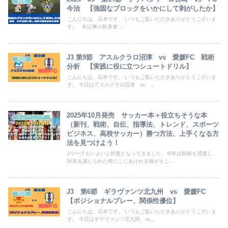
戦術
今治 【強固なブロックをいかにして剥がしたか】
こんにちは。石本です。 いつもご覧いただきありがとうございま
す。 本記事の執筆者 ...
J3 第9節 アスルクラロ沼津 vs 愛媛FC 戦術
戦術
分析 【実践に役に立つシュートドリル】
こんにちは。石本です。 いつもご覧いただきありがとうございま
す。 今日はアスルクラロ沼津 vs ...
2025年10月発売 サッカー本＋役立ちそうな本
トレーニング
（新刊、戦術、自伝、指導法、トレンド、スポーツ
ビジネス、高校サッカー）勝つ方法、上手くなる方
法を見つけよう！
Jリーグもいよいよ終盤となってきました。今年は戦術も浸透し、
対策を講じられた時にこじあけれる個がそこ...
J3 第6節 ギラヴァンツ北九州 vs 愛媛FC
戦術
【ポジショナルプレー、関係性優位】
こんにちは。石本です。 いつもご覧いただきありがとうございま
す。 今日はギラヴァンツ北九州 vs...