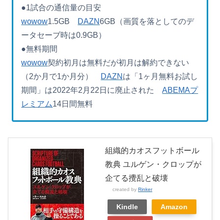
●1試合の通信量の目安
wowow
1.5GB
DAZN
6GB（画質を落としてのデ
ータセーブ時は0.9GB）
●無料期間
wowow
契約初月は無料だが初月は解約できない
（2か月で1か月分）
DAZN
は「1ヶ月無料お試し
期間」は2022年2月22日に廃止された
ABEMAプ
レミアム
14日間無料
組織的カオスフットボール
教典 ユルゲン・クロップが
企てる攪乱と破壊
created by
Rinker
Kindle
Amazon