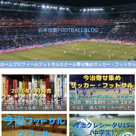
石本信親FOOTBALLBLOG
ホーム
プロフィール
フットサルスクール
寄せ集めサッカー・フットサ
2026年6月発売 サッカー本＋
今治 寄せ集めサッカー【タマ
役立ちそうな本 （新刊、戦
ケル】 個人でサッカーがした
術、自伝、指導法、トレンド、
い、サッカーをする場所、男
スポーツビジネス、高校サッカ
女、初心者、シニアも学生もい
ー）勝つ方法、上手くなる方法
っしょに！【タマケル】
を見つけよう！