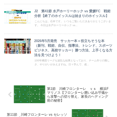
J2 第41節 水戸ホーリーホック vs 愛媛FC 戦術
戦術
分析【終了のホイッスルは始まりのホイッスル】
こんにちは。石本です。 いつもご覧いただきありがとうございま
す。 今日は水戸ホーリーホック vs...
2026年5月発売 サッカー本＋役立ちそうな本
サッカー観戦
（新刊、戦術、自伝、指導法、トレンド、スポーツ
ビジネス、高校サッカー）勝つ方法、上手くなる方
法を見つけよう！
100年構想リーグも波乱な結果となっており、チーム作りの難し
さ、やりがいがみえますね。日々学んで、成...
第1節 川崎フロンターレ ｖｓ 横浜F
マリノス【フロンターレ囲い込み守備か
ら攻撃への切り替え、家長のヘディング
前の秘密】
第11節 川崎フロンターレ vs セレッソ