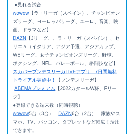
●見れる試合
wowow
【ラ・リーガ（スペイン）、チャンピオン
ズリーグ、ヨーロッパリーグ、ユーロ、音楽、映
画、ドラマなど】
DAZN
【Jリーグ、、ラ・リーガ（スペイン）、セ
リエＡ（イタリア、アジア予選、アジアカップ、
WEリーグ、女子チャンピオンズリーグ、野球、
ボクシング、NFL、バレーボール、格闘技など】
スカパーブンデスリーガLIVEアプリ 7日間無料
トライアル実施中！
【ブンデスリーガ】
ABEMAプレミアム
【2022カタールW杯、Fリー
グ】
●登録できる端末数（同時視聴）
wowow
5台（3台）
DAZN
6台（2台） 家族やス
マホ、TV、パソコン、タブレットなど幅広く活用
できます。