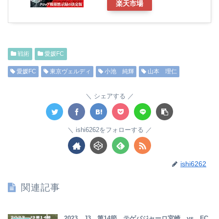
楽天市場
戦術
愛媛FC
愛媛FC
東京ヴェルディ
小池 純輝
山本 理仁
シェアする
ishi6262をフォローする
ishi6262
関連記事
2023 J3 第14節 テゲバジャーロ宮崎 vs FC