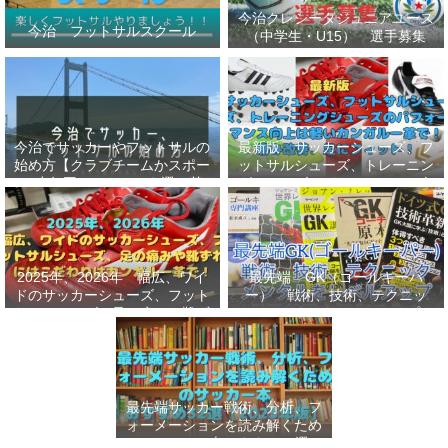
今治クレシータジュニアユース
今治 フットサルスクール
（中学生・U15） 選手募集
今治でサッカーやフットサルの
最新版 サッカーシューズ、フ
始め方【クラブチームかスポー
ットサルシューズ、トレーニン
ツ少年団かスクールを選ぶ基
グシューズのパフォーマンス向
準】小学生、幼児（年長・年
上は軽いカンガルー革で！痛み
中）、サッカー
改善、足にフィット！
2025年、2026年 幅広、ワイ
最先端 GK（ゴールキーパ
ドのサッカーシューズ、フット
ー） 戦術、技術、テクニッ
サルシューズ、足の痛みや靴ず
ク、メンタルをレベルアップし
れにはこだわりはカンガルー革
世界基準へ 練習メニューなど
で！
選手、指導者おすすめ本 11
選
最先端サッカー戦術、分析、フ
ォーメーションを読み解くため
のサッカー本おすすめ32選