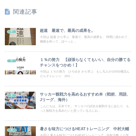
関連記事
超速 最速で、最高の成果を。
本
今回は 超速 から学ぶ 最速で、最高の成果を。 時間に追われて、
睡眠を削って、ぼーっと...
１％の努力 【頑張らなくてもいい、自分の勝てる
本
チャンスをつかめ！】
今回は １％の努力 ひろゆき から学ぶ もし凡人が10000冊読ん
だらチャレンジ 283...
サッカー観戦力を高めるおすすめ本（戦術、用語、
本
Jリーグ、海外）
こんにちは、石本です。 サッカーの試合を観戦するにあたり、も
っと観戦力を高めたいと思っている人にお...
暑さを味方につけるHEATトレーニング 中村大輔
本
今回は 暑さを味方につけるHEATトレーニング 中村大輔 より学