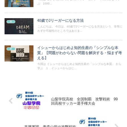
ぶ 1000...
40歳でJリーガーになる方法
本
こんにちは。 今日は、40歳でJリーガーになる方法という、非常に
わずか可能性のところではありま...
イシューからはじめよ知的生産の「シンプルな本
本
質」【問題がわからない問題を解決する・悩まず考
える】
今回は イシューからはじめよ知的生産の「シンプルな本質」 から
学ぶ １．イシューからはじ...
山梨学院高校 全国制覇 攻撃戦術 99
回高校サッカー選手権大会
常勝軍団 青森山田の攻撃戦術