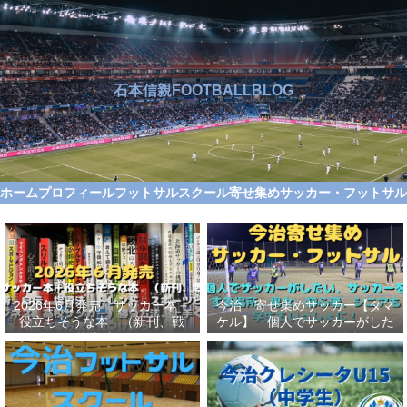
石本信親FOOTBALLBLOG
ホーム
プロフィール
フットサルスクール
寄せ集めサッカー・フットサ
2026年6月発売 サッカー本＋
今治 寄せ集めサッカー【タマ
役立ちそうな本 （新刊、戦
ケル】 個人でサッカーがした
術、自伝、指導法、トレンド、
い、サッカーをする場所、男
スポーツビジネス、高校サッカ
女、初心者、シニアも学生もい
ー）勝つ方法、上手くなる方法
っしょに！【タマケル】
を見つけよう！