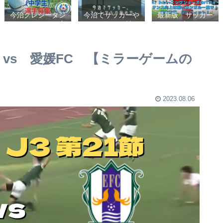
今治クレシータジ
今治でサッカーや
最新版 サッカー
ュニアユース（中
フットサルの始め
シューズ、フット
学生・U15） 選
方【クラブチーム
サルシューズ、ト
手募集
かスポーツ少年団
レーニングシュー
かスクールを選ぶ
ズのパフォーマン
阜 vs 愛媛FC 【ミラーゲームの
基準】小学生、幼
ス向上は軽いカン
児（年長・年
ガルー革で！痛み
中）、サッカー
改善、足にフィッ
ト！
2023.08.06