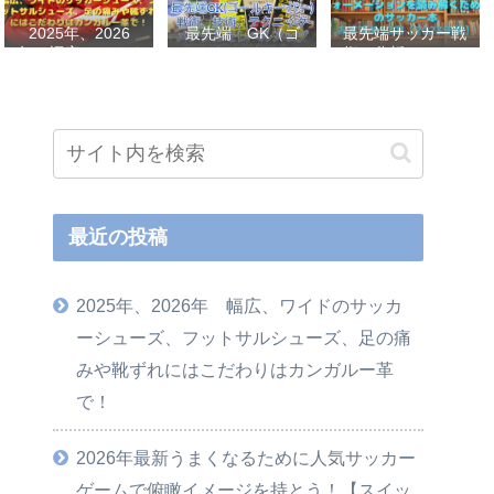
2025年、2026
最先端 GK（ゴ
最先端サッカー戦
年 幅広、ワイド
ールキーパー）
術、分析、フォー
のサッカーシュー
戦術、技術、テク
メーションを読み
ズ、フットサルシ
ニック、メンタル
解くためのサッカ
ューズ、足の痛み
をレベルアップし
ー本おすすめ32選
や靴ずれにはこだ
世界基準へ 練習
【2023年版】
わりはカンガルー
メニューなど選
革で！
手、指導者おすす
め本 11選
最近の投稿
2025年、2026年 幅広、ワイドのサッカ
ーシューズ、フットサルシューズ、足の痛
みや靴ずれにはこだわりはカンガルー革
で！
2026年最新うまくなるために人気サッカー
ゲームで俯瞰イメージを持とう！【スイッ