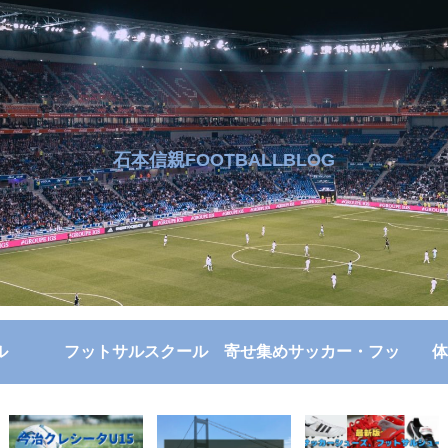
石本信親FOOTBALLBLOG
ル
フットサルスクール
寄せ集めサッカー・フッ
体
トサル