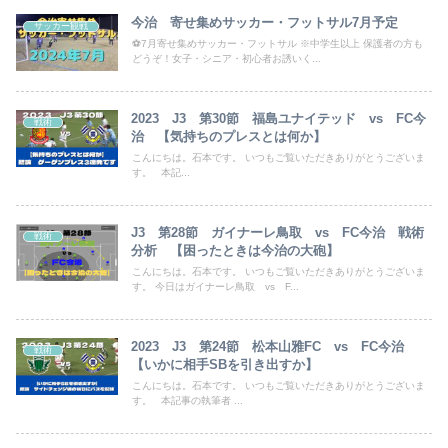
今治 寄せ集めサッカー・フットサル7月予定
サッカー観戦
⚽7月寄せ集めサッカー・フットサル ※中学生以上 保護者の方も
どうぞ！女子・シニア・初心者お誘いく...
2023 J3 第30節 福島ユナイテッド vs FC今
戦術
治 【気持ちのプレスとは何か】
こんにちは。石本です。 いつもご覧いただきありがとうございま
す。 本記...
J3 第28節 ガイナーレ鳥取 vs FC今治 戦術
戦術
分析 【困ったときは今治の大砲】
こんにちは。石本です。 いつもご覧いただきありがとうございま
す。 今日はガイナーレ鳥取 vs F...
2023 J3 第24節 松本山雅FC vs FC今治
戦術
【いかに相手SBを引き出すか】
こんにちは。石本です。 いつもご覧いただきありがとうございま
す。 本記事の執筆者 ...