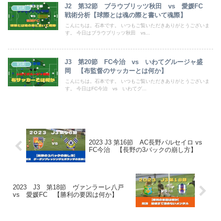
J2 第32節 ブラウブリッツ秋田 vs 愛媛FC
戦術
戦術分析【球際とは魂の際と書いて魂際】
こんにちは。石本です。 いつもご覧いただきありがとうございま
す。 今日はブラウブリッツ秋田 vs...
J3 第20節 FC今治 vs いわてグルージャ盛
戦術
岡 【布監督のサッカーとは何か】
こんにちは。石本です。 いつもご覧いただきありがとうございま
す。 今日はFC今治 vs いわてグ...
2023 J3 第16節 AC長野パルセイロ vs
FC今治 【長野の3バックの崩し方】
2023 J3 第18節 ヴァンラーレ八戸
vs 愛媛FC 【勝利の要因は何か】