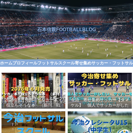
石本信親FOOTBALLBLOG
ホーム
プロフィール
フットサルスクール
寄せ集めサッカー・フットサ
2026年6月発売 サッカー本＋
今治 寄せ集めサッカー【タマ
役立ちそうな本 （新刊、戦
ケル】 個人でサッカーがした
術、自伝、指導法、トレンド、
い、サッカーをする場所、男
スポーツビジネス、高校サッカ
女、初心者、シニアも学生もい
ー）勝つ方法、上手くなる方法
っしょに！【タマケル】
を見つけよう！