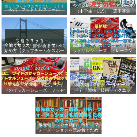
今治クレシータジュニアユース
今治 フットサルスクール
（中学生・U15） 選手募集
今治でサッカーやフットサルの
最新版 サッカーシューズ、フ
始め方【クラブチームかスポー
ットサルシューズ、トレーニン
ツ少年団かスクールを選ぶ基
グシューズのパフォーマンス向
準】小学生、幼児（年長・年
上は軽いカンガルー革で！痛み
中）、サッカー
改善、足にフィット！
2025年、2026年 幅広、ワイ
最先端 GK（ゴールキーパ
ドのサッカーシューズ、フット
ー） 戦術、技術、テクニッ
サルシューズ、足の痛みや靴ず
ク、メンタルをレベルアップし
れにはこだわりはカンガルー革
世界基準へ 練習メニューなど
で！
選手、指導者おすすめ本 11
選
最先端サッカー戦術、分析、フ
ォーメーションを読み解くため
のサッカー本おすすめ32選