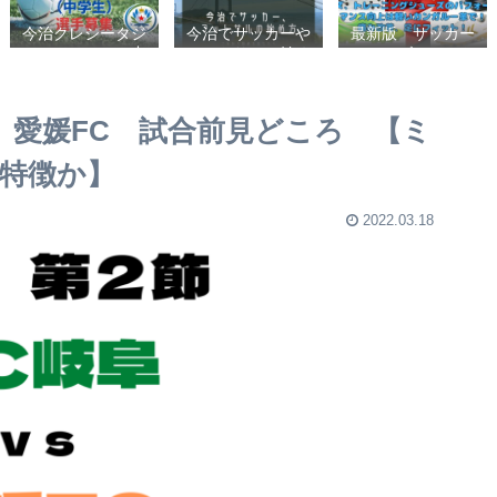
今治クレシータジ
今治でサッカーや
最新版 サッカー
ュニアユース（中
フットサルの始め
シューズ、フット
学生・U15） 選
方【クラブチーム
サルシューズ、ト
手募集
かスポーツ少年団
レーニングシュー
かスクールを選ぶ
ズのパフォーマン
 愛媛FC 試合前見どころ 【ミ
基準】小学生、幼
ス向上は軽いカン
児（年長・年
ガルー革で！痛み
特徴か】
中）、サッカー
改善、足にフィッ
ト！
2022.03.18