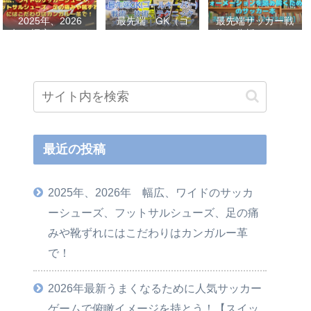
2025年、2026
最先端 GK（ゴ
最先端サッカー戦
年 幅広、ワイド
ールキーパー）
術、分析、フォー
のサッカーシュー
戦術、技術、テク
メーションを読み
ズ、フットサルシ
ニック、メンタル
解くためのサッカ
ューズ、足の痛み
をレベルアップし
ー本おすすめ32選
や靴ずれにはこだ
世界基準へ 練習
【2023年版】
わりはカンガルー
メニューなど選
革で！
手、指導者おすす
め本 11選
最近の投稿
2025年、2026年 幅広、ワイドのサッカ
ーシューズ、フットサルシューズ、足の痛
みや靴ずれにはこだわりはカンガルー革
で！
2026年最新うまくなるために人気サッカー
ゲームで俯瞰イメージを持とう！【スイッ