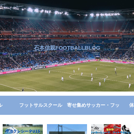
石本信親FOOTBALLBLOG
ル
フットサルスクール
寄せ集めサッカー・フッ
体
トサル