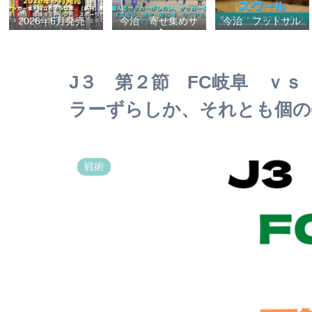
2026年6月発売
今治 寄せ集めサ
今治 フットサル
サッカー本＋役立
ッカー【タマケ
スクール
ちそうな本 （新
ル】 個人でサッ
刊、戦術、自伝、
カーがしたい、サ
指導法、トレン
ッカーをする場
J３ 第２節 FC岐阜 ｖｓ
ド、スポーツビジ
所、男女、初心
ネス、高校サッカ
者、シニアも学生
ラーずらしか、それとも個の
ー）勝つ方法、上
もいっしょに！
手くなる方法を見
【タマケル】
つけよう！
戦術