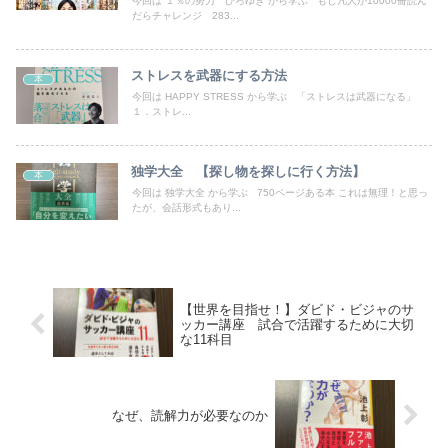
今回は １％の努力 ひろゆき から学ぶ もし凡人が10000冊読ん
だらチャレンジ 283...
ストレスを武器にする方法
本
今回は HAPPY STRESS から学ぶ 「ストレスは武器になる」
１．ストレ...
独学大全 【探し物を探しに行く方法】
本
今回は 独学大全 から学ぶ 750ページある本 これは無理！と思っ
たが、会話形式もあり...
【世界を目指せ！】ダビド・ビジャのサ
ッカー講座 試合で活躍するために大切
な11科目
なぜ、読解力が必要なのか