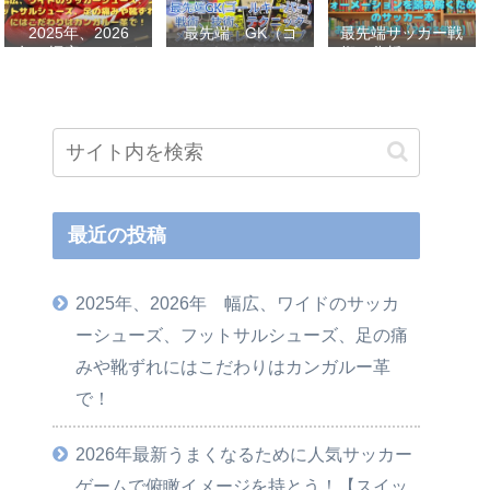
2025年、2026
最先端 GK（ゴ
最先端サッカー戦
年 幅広、ワイド
ールキーパー）
術、分析、フォー
のサッカーシュー
戦術、技術、テク
メーションを読み
ズ、フットサルシ
ニック、メンタル
解くためのサッカ
ューズ、足の痛み
をレベルアップし
ー本おすすめ32選
や靴ずれにはこだ
世界基準へ 練習
【2023年版】
わりはカンガルー
メニューなど選
革で！
手、指導者おすす
め本 11選
最近の投稿
2025年、2026年 幅広、ワイドのサッカ
ーシューズ、フットサルシューズ、足の痛
みや靴ずれにはこだわりはカンガルー革
で！
2026年最新うまくなるために人気サッカー
ゲームで俯瞰イメージを持とう！【スイッ