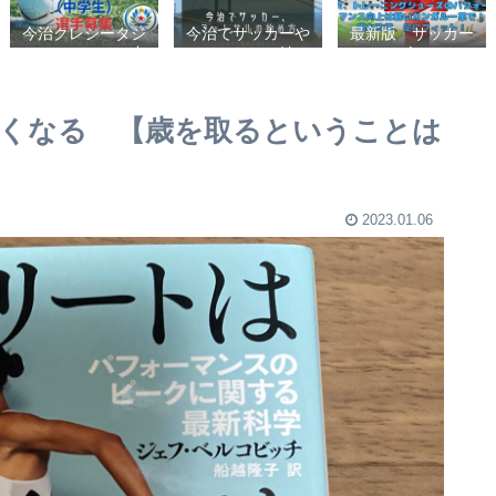
今治クレシータジ
今治でサッカーや
最新版 サッカー
ュニアユース（中
フットサルの始め
シューズ、フット
学生・U15） 選
方【クラブチーム
サルシューズ、ト
手募集
かスポーツ少年団
レーニングシュー
かスクールを選ぶ
ズのパフォーマン
くなる 【歳を取るということは
基準】小学生、幼
ス向上は軽いカン
児（年長・年
ガルー革で！痛み
中）、サッカー
改善、足にフィッ
ト！
2023.01.06