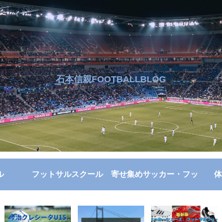
石本信親FOOTBALLBLOG
ル
フットサルスクール
寄せ集めサッカー・フッ
体
トサル