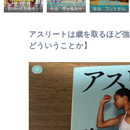
2026年6月発売
今治 寄せ集めサ
今治 フットサル
サッカー本＋役立
ッカー【タマケ
スクール
ちそうな本 （新
ル】 個人でサッ
刊、戦術、自伝、
カーがしたい、サ
指導法、トレン
ッカーをする場
アスリートは歳を取るほど強
ド、スポーツビジ
所、男女、初心
ネス、高校サッカ
者、シニアも学生
どういうことか】
ー）勝つ方法、上
もいっしょに！
手くなる方法を見
【タマケル】
つけよう！
本