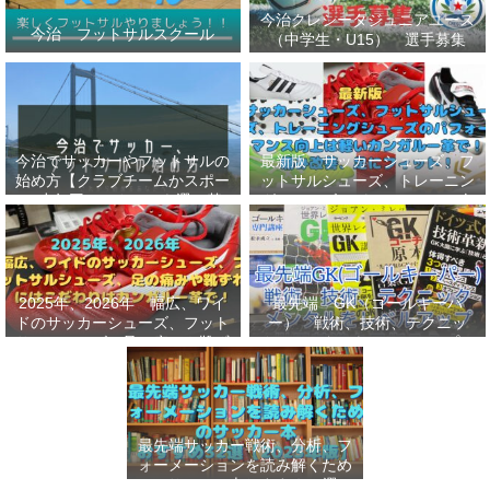
今治クレシータジュニアユース
今治 フットサルスクール
（中学生・U15） 選手募集
今治でサッカーやフットサルの
最新版 サッカーシューズ、フ
始め方【クラブチームかスポー
ットサルシューズ、トレーニン
ツ少年団かスクールを選ぶ基
グシューズのパフォーマンス向
準】小学生、幼児（年長・年
上は軽いカンガルー革で！痛み
中）、サッカー
改善、足にフィット！
2025年、2026年 幅広、ワイ
最先端 GK（ゴールキーパ
ドのサッカーシューズ、フット
ー） 戦術、技術、テクニッ
サルシューズ、足の痛みや靴ず
ク、メンタルをレベルアップし
れにはこだわりはカンガルー革
世界基準へ 練習メニューなど
で！
選手、指導者おすすめ本 11
選
最先端サッカー戦術、分析、フ
ォーメーションを読み解くため
のサッカー本おすすめ32選