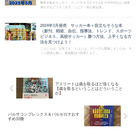
⚽寄せ集めサッカー・フットサル【タマケル】※中学生以上 保護
者の方もどうぞ！女子・シニア・初心者お誘...
2024年3月発売 サッカー本＋役立ちそうな本
読み放題
（新刊、戦術、自伝、指導法、トレンド、スポーツ
ビジネス、高校サッカー）勝つ方法、上手くなる方
法を見つけよう！
こんにちは、石本です。 いよいよ、Jリーグも開幕しましたね。ネ
ット環境も整い、動画配信で世界とタイ...
アスリートは歳を取るほど強くなる
【歳を取るということはどういうこと
か】
バルサコンプレックス＆バルセロナおす
すめ10冊