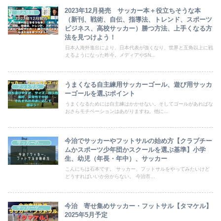
2023年12月発売 サッカー本＋役立ちそうな本
読み放題
（新刊、戦術、自伝、指導法、トレンド、スポーツ
ビジネス、高校サッカー）勝つ方法、上手くなる方
法を見つけよう！
日本人海外進出により、日本代表が強くなり、世界と互角以上に戦
えるようになった昨今。メディアやSN...
うまくなる自主練用サッカーゴール、遊び用サッカ
フットサル
ーゴールを選ぶポイント
うまくなるためには自主練はかかせない。そしてゴールがあればな
おさらモチベーションはあがりますね。他に...
今治でサッカーやフットサルの始め方【クラブチー
サッカーの始め方
ムかスポーツ少年団かスクールを選ぶ基準】小学
生、幼児（年長・年中）、サッカー
こんにちは石本です。 サッカー、フットサルをやってみたいけど
どうすればいいか分からない。 今治市...
今治 寄せ集めサッカー・フットサル【タマケル】
サッカーゲーム
2025年5月予定