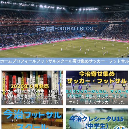
石本信親FOOTBALLBLOG
ホーム
プロフィール
フットサルスクール
寄せ集めサッカー・フットサ
2026年6月発売 サッカー本＋
今治 寄せ集めサッカー【タマ
役立ちそうな本 （新刊、戦
ケル】 個人でサッカーがした
術、自伝、指導法、トレンド、
い、サッカーをする場所、男
スポーツビジネス、高校サッカ
女、初心者、シニアも学生もい
ー）勝つ方法、上手くなる方法
っしょに！【タマケル】
を見つけよう！