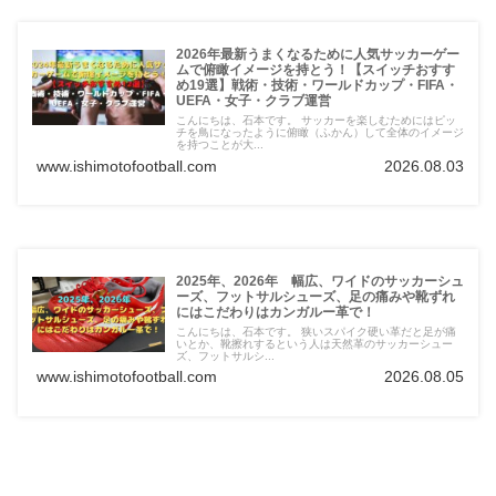
2026年最新うまくなるために人気サッカーゲー
ムで俯瞰イメージを持とう！【スイッチおすす
め19選】戦術・技術・ワールドカップ・FIFA・
UEFA・女子・クラブ運営
こんにちは、石本です。 サッカーを楽しむためにはピッ
チを鳥になったように俯瞰（ふかん）して全体のイメージ
を持つことが大...
www.ishimotofootball.com
2026.08.03
2025年、2026年 幅広、ワイドのサッカーシュ
ーズ、フットサルシューズ、足の痛みや靴ずれ
にはこだわりはカンガルー革で！
こんにちは、石本です。 狭いスパイク硬い革だと足が痛
いとか、靴擦れするという人は天然革のサッカーシュー
ズ、フットサルシ...
www.ishimotofootball.com
2026.08.05