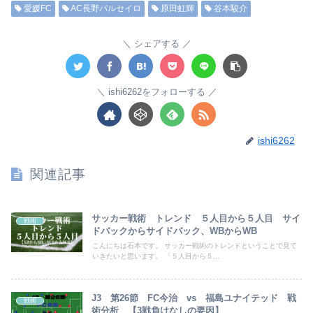
愛媛FC
AC長野パルセイロ
原田虹輝
谷本駿介
シェアする
ishi6262をフォローする
ishi6262
関連記事
サッカー戦術 トレンド ５人目から５人目 サイ
戦術
ドバックからサイドバック、WBからWB
こんにちは石本です。 サッカー戦術のトレンドということで見て
いきたいと思います。 「５人目から５...
J3 第26節 FC今治 vs 福島ユナイテッド 戦
戦術
術分析 【3戦負けなしの要因】