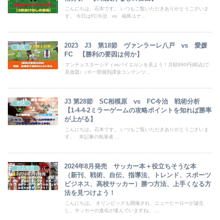
こんにちは。石本です。 いつもご覧いただきありがとうございま
す。 今日はFC今治 vs 福島ユナ...
2023 J3 第18節 ヴァンラーレ八戸 vs 愛媛
戦術
FC 【勝利の要因は何か】
マンチェスターシティvsバイエルンを見よう！月額990円(税込)で
見放題♪（※一部個別課金コンテンツ...
J3 第28節 SC相模原 vs FC今治 戦術分析
戦術
【1-4-4-2ミラーゲームの攻略ポイントを知れば勝率
が上がる】
こんにちは。石本です。 いつもご覧いただきありがとうございま
す。 本記事の執筆者 ...
2024年8月発売 サッカー本＋役立ちそうな本
読み放題
（新刊、戦術、自伝、指導法、トレンド、スポーツ
ビジネス、高校サッカー）勝つ方法、上手くなる方
法を見つけよう！
こんにちは。 オリンピックも開催され、ニューヒーローが誕生
し、サッカーの進化が進んでいますね。 ...