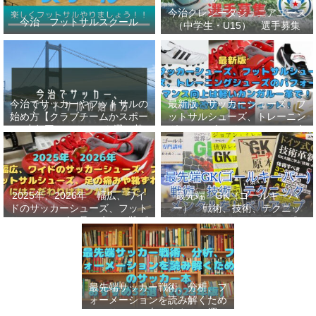
今治クレシータジュニアユース
今治 フットサルスクール
（中学生・U15） 選手募集
今治でサッカーやフットサルの
最新版 サッカーシューズ、フ
始め方【クラブチームかスポー
ットサルシューズ、トレーニン
ツ少年団かスクールを選ぶ基
グシューズのパフォーマンス向
準】小学生、幼児（年長・年
上は軽いカンガルー革で！痛み
中）、サッカー
改善、足にフィット！
2025年、2026年 幅広、ワイ
最先端 GK（ゴールキーパ
ドのサッカーシューズ、フット
ー） 戦術、技術、テクニッ
サルシューズ、足の痛みや靴ず
ク、メンタルをレベルアップし
れにはこだわりはカンガルー革
世界基準へ 練習メニューなど
で！
選手、指導者おすすめ本 11
選
最先端サッカー戦術、分析、フ
ォーメーションを読み解くため
のサッカー本おすすめ32選