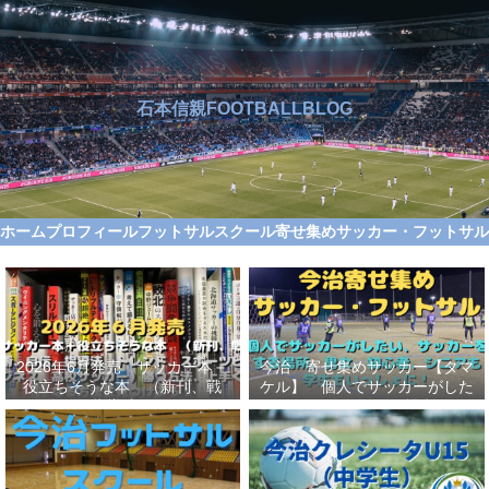
石本信親FOOTBALLBLOG
ホーム
プロフィール
フットサルスクール
寄せ集めサッカー・フットサ
2026年6月発売 サッカー本＋
今治 寄せ集めサッカー【タマ
役立ちそうな本 （新刊、戦
ケル】 個人でサッカーがした
術、自伝、指導法、トレンド、
い、サッカーをする場所、男
スポーツビジネス、高校サッカ
女、初心者、シニアも学生もい
ー）勝つ方法、上手くなる方法
っしょに！【タマケル】
を見つけよう！