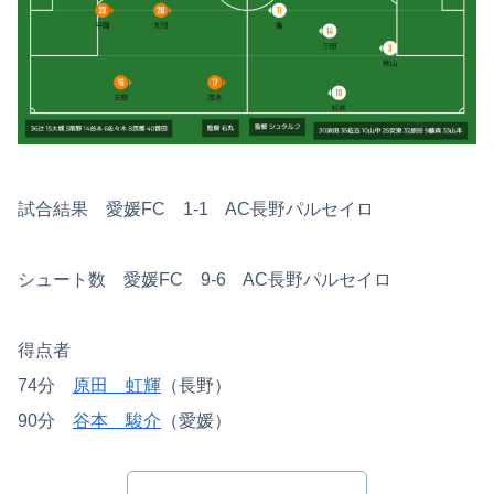
試合結果 愛媛FC 1-1 AC長野パルセイロ
シュート数 愛媛FC 9-6 AC長野パルセイロ
得点者
74分
原田 虹輝
（長野）
90分
谷本 駿介
（愛媛）