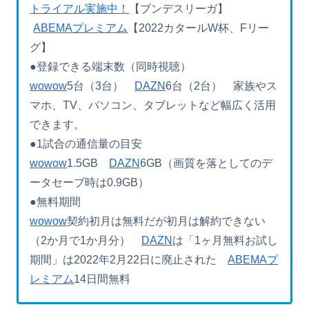
トライアル実施中！
【ブンデスリーガ】
ABEMAプレミアム
【2022カタールW杯、Fリー
グ】
●登録できる端末数（同時視聴）
wowow
5台（3台）
DAZN
6台（2台） 家族やス
マホ、TV、パソコン、タブレットなど幅広く活用
できます。
●1試合の通信量の目安
wowow
1.5GB
DAZN
6GB（画質を落としてのデ
ータセーブ時は0.9GB）
●無料期間
wowow
契約初月は無料だが初月は解約できない
（2か月で1か月分）
DAZN
は「1ヶ月無料お試し
期間」は2022年2月22日に廃止された
ABEMAプ
レミアム
14日間無料