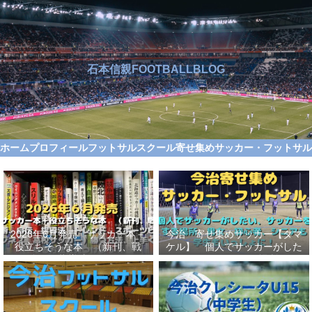
石本信親FOOTBALLBLOG
ホーム
プロフィール
フットサルスクール
寄せ集めサッカー・フットサ
2026年6月発売 サッカー本＋
今治 寄せ集めサッカー【タマ
役立ちそうな本 （新刊、戦
ケル】 個人でサッカーがした
術、自伝、指導法、トレンド、
い、サッカーをする場所、男
スポーツビジネス、高校サッカ
女、初心者、シニアも学生もい
ー）勝つ方法、上手くなる方法
っしょに！【タマケル】
を見つけよう！