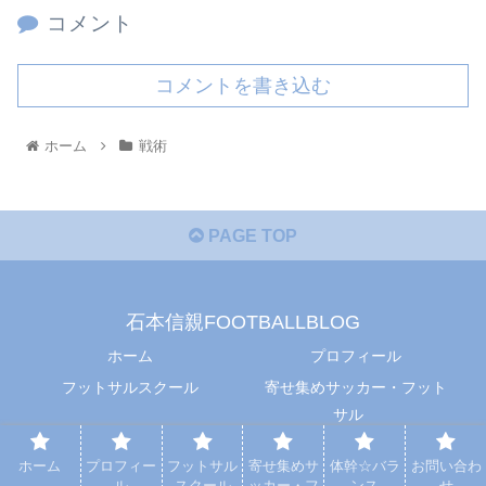
コメント
コメントを書き込む
ホーム
戦術
PAGE TOP
石本信親FOOTBALLBLOG
ホーム
プロフィール
フットサルスクール
寄せ集めサッカー・フット
サル
体幹☆バランス
お問い合わせ
ホーム
プロフィー
フットサル
寄せ集めサ
体幹☆バラ
お問い合わ
© 2021 石本信親FOOTBALLBLOG.
ル
スクール
ッカー・フ
ンス
せ