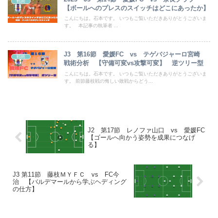
戦術
【ボールへのプレスのスイッチはどこにあったか】
こんにちは。石本です。 いつもご覧いただきありがとうございま
す。 本記事の執筆者 ...
J3 第16節 愛媛FC vs テゲバジャーロ宮崎
戦術
戦術分析 【守備可変vs攻撃可変】 逆ツリー型
こんにちは。石本です。 いつもご覧いただきありがとうございま
す。 前節藤枝戦の悔しい敗戦からどう...
J2 第17節 レノファ山口 vs 愛媛FC
【ゴールへ向かう姿勢を成果につなげ
る】
J3 第11節 藤枝ＭＹＦＣ vs FC今
治 【バルデマールから学ぶヘディング
の仕方】