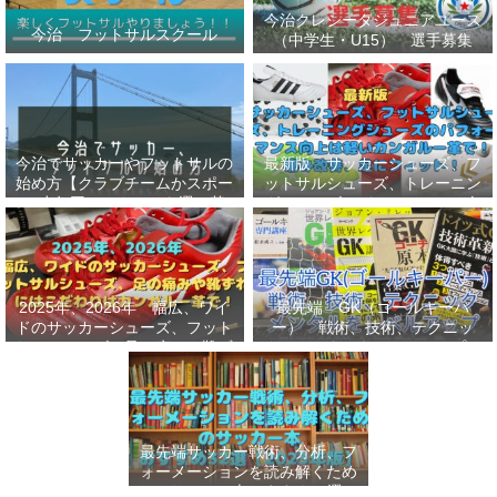
今治クレシータジュニアユース
今治 フットサルスクール
（中学生・U15） 選手募集
今治でサッカーやフットサルの
最新版 サッカーシューズ、フ
始め方【クラブチームかスポー
ットサルシューズ、トレーニン
ツ少年団かスクールを選ぶ基
グシューズのパフォーマンス向
準】小学生、幼児（年長・年
上は軽いカンガルー革で！痛み
中）、サッカー
改善、足にフィット！
2025年、2026年 幅広、ワイ
最先端 GK（ゴールキーパ
ドのサッカーシューズ、フット
ー） 戦術、技術、テクニッ
サルシューズ、足の痛みや靴ず
ク、メンタルをレベルアップし
れにはこだわりはカンガルー革
世界基準へ 練習メニューなど
で！
選手、指導者おすすめ本 11
選
最先端サッカー戦術、分析、フ
ォーメーションを読み解くため
のサッカー本おすすめ32選