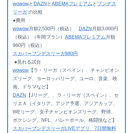
wowow
と
DAZN
と
ABEMAプレミアム
と
ブンデス
リーガ
の比較
●費用
wowow
月額2,530円（税込）
DAZN
月額3,000円
（税込）（年間プラン）
ABEMAプレミアム
月額
960円（税込）
スカパーブンデスリーガ980円
●見れる試合
wowow
【ラ・リーガ（スペイン）、チャンピオン
ズリーグ、ヨーロッパリーグ、ユーロ、音楽、映
画、ドラマなど】
DAZN
【Jリーグ、、ラ・リーガ（スペイン）、セ
リエＡ（イタリア、アジア予選、アジアカップ、
WEリーグ、女子チャンピオンズリーグ、野球、
ボクシング、NFL、バレーボール、格闘技など】
スカパーブンデスリーガLIVEアプリ 7日間無料