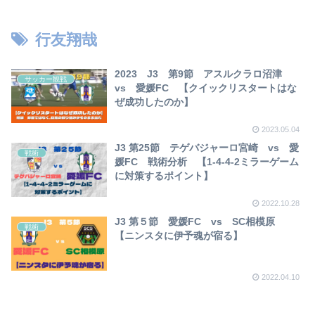
【2023年版】
行友翔哉
2023 J3 第9節 アスルクラロ沼津
サッカー観戦
vs 愛媛FC 【クイックリスタートはな
ぜ成功したのか】
2023.05.04
J3 第25節 テゲバジャーロ宮崎 vs 愛
戦術
媛FC 戦術分析 【1-4-4-2ミラーゲーム
に対策するポイント】
2022.10.28
J3 第５節 愛媛FC vs SC相模原
戦術
【ニンスタに伊予魂が宿る】
2022.04.10