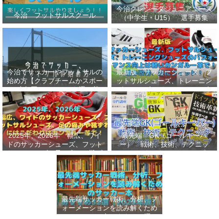
今治クレシータジュニアユース
今治 フットサルスクール
（中学生・U15） 選手募集
今治でサッカーやフットサルの
最新版 サッカーシューズ、フ
始め方【クラブチームかスポー
ットサルシューズ、トレーニン
ツ少年団かスクールを選ぶ基
グシューズのパフォーマンス向
準】小学生、幼児（年長・年
上は軽いカンガルー革で！痛み
中）、サッカー
改善、足にフィット！
2025年、2026年 幅広、ワイ
最先端 GK（ゴールキーパ
ドのサッカーシューズ、フット
ー） 戦術、技術、テクニッ
サルシューズ、足の痛みや靴ず
ク、メンタルをレベルアップし
れにはこだわりはカンガルー革
世界基準へ 練習メニューなど
で！
選手、指導者おすすめ本 11
選
最先端サッカー戦術、分析、フ
ォーメーションを読み解くため
のサッカー本おすすめ32選