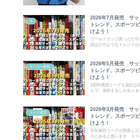
2026年7月発売 
本
トレンド、スポーツ
けよう！
ワールドカップ真っただ中
回はどのようなトレンドがみ
2026年5月発売 
サッカー観戦
トレンド、スポーツ
けよう！
100年構想リーグも波乱
んで、成長するしかありませ
2026年3月発売 
クラブ運営
トレンド、スポーツ
けよう！
百年構想リーグが開幕して
ろとあると思います。トライ