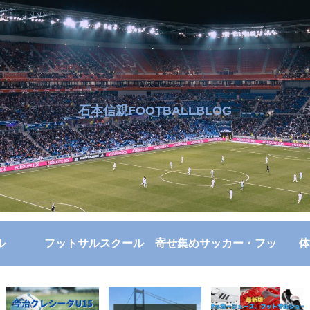
石本信親FOOTBALLBLOG
ル
フットサルスクール
寄せ集めサッカー・フッ
体
トサル