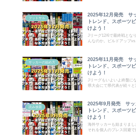
2025年12月発売
フットサル
トレンド、スポーツ
けよう！
Jリーグ12/6で最終戦
んなのか。ビルドアップvs..
2025年11月発売
サッカーの始め方
トレンド、スポーツ
けよう！
Jリーグもいよいよ終盤に
県大会にて県代表が続々と決
2025年9月発売 
読み放題
トレンド、スポーツ
けよう！
海外サッカーも始まりまし
それを個人のプレス回避で掻