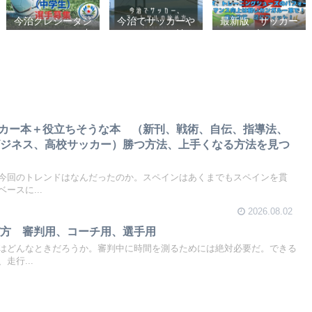
今治クレシータジ
今治でサッカーや
最新版 サッカー
ュニアユース（中
フットサルの始め
シューズ、フット
学生・U15） 選
方【クラブチーム
サルシューズ、ト
手募集
かスポーツ少年団
レーニングシュー
かスクールを選ぶ
ズのパフォーマン
基準】小学生、幼
ス向上は軽いカン
児（年長・年
ガルー革で！痛み
中）、サッカー
改善、足にフィッ
ト！
サッカー本＋役立ちそうな本 （新刊、戦術、自伝、指導法、
ビジネス、高校サッカー）勝つ方法、上手くなる方法を見つ
今回のトレンドはなんだったのか。スペインはあくまでもスペインを貫
ースに...
2026.08.02
び方 審判用、コーチ用、選手用
はどんなときだろうか。審判中に時間を測るためには絶対必要だ。できる
走行...