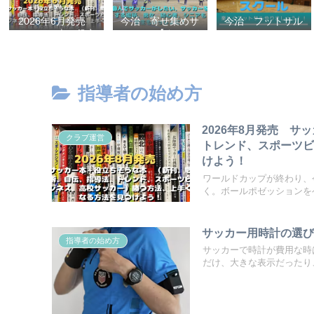
2026年6月発売
今治 寄せ集めサ
今治 フットサル
サッカー本＋役立
ッカー【タマケ
スクール
ちそうな本 （新
ル】 個人でサッ
刊、戦術、自伝、
カーがしたい、サ
指導法、トレン
ッカーをする場
ド、スポーツビジ
所、男女、初心
指導者の始め方
ネス、高校サッカ
者、シニアも学生
ー）勝つ方法、上
もいっしょに！
手くなる方法を見
【タマケル】
2026年8月発売 
つけよう！
クラブ運営
トレンド、スポーツ
けよう！
ワールドカップが終わり、
く。ボールポゼッションをベ
サッカー用時計の選
指導者の始め方
サッカーで時計が費用な時
だけ、大きな表示だったり、