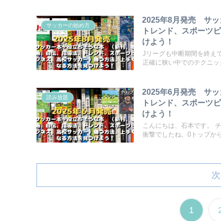
2025年8月発売 
サッカーの始め方
トレンド、スポーツ
けよう！
Jリーグも中断期間を終え
正確に狭い中でのテクニック
2025年6月発売 
読み放題
トレンド、スポーツ
けよう！
こんにちは、石本です。 
衝撃でしたね。0トップからの
次
1