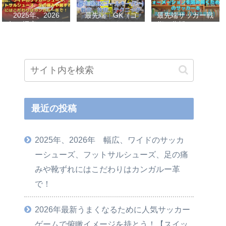
2025年、2026
最先端 GK（ゴ
最先端サッカー戦
年 幅広、ワイド
ールキーパー）
術、分析、フォー
のサッカーシュー
戦術、技術、テク
メーションを読み
ズ、フットサルシ
ニック、メンタル
解くためのサッカ
ューズ、足の痛み
をレベルアップし
ー本おすすめ32選
や靴ずれにはこだ
世界基準へ 練習
【2023年版】
わりはカンガルー
メニューなど選
革で！
手、指導者おすす
め本 11選
最近の投稿
2025年、2026年 幅広、ワイドのサッカ
ーシューズ、フットサルシューズ、足の痛
みや靴ずれにはこだわりはカンガルー革
で！
2026年最新うまくなるために人気サッカー
ゲームで俯瞰イメージを持とう！【スイッ