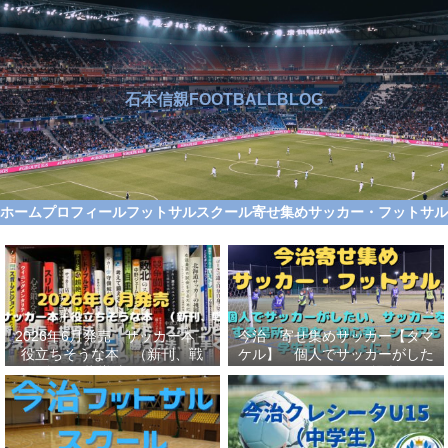
石本信親FOOTBALLBLOG
ホーム
プロフィール
フットサルスクール
寄せ集めサッカー・フットサ
2026年6月発売 サッカー本＋
今治 寄せ集めサッカー【タマ
役立ちそうな本 （新刊、戦
ケル】 個人でサッカーがした
術、自伝、指導法、トレンド、
い、サッカーをする場所、男
スポーツビジネス、高校サッカ
女、初心者、シニアも学生もい
ー）勝つ方法、上手くなる方法
っしょに！【タマケル】
を見つけよう！