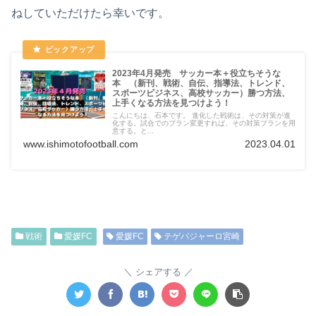
ねしていただけたら幸いです。
2023年4月発売 サッカー本＋役立ちそうな
本 （新刊、戦術、自伝、指導法、トレンド、
スポーツビジネス、高校サッカー）勝つ方法、
上手くなる方法を見つけよう！
こんにちは、石本です。 進化した戦術は、その対策が進
化する。試合でのプラン変更すれば、その対策プランを用
意する。と...
www.ishimotofootball.com
2023.04.01
戦術
愛媛FC
愛媛FC
テゲバジャーロ宮崎
シェアする