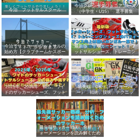
今治クレシータジュニアユース
今治 フットサルスクール
（中学生・U15） 選手募集
今治でサッカーやフットサルの
最新版 サッカーシューズ、フ
始め方【クラブチームかスポー
ットサルシューズ、トレーニン
ツ少年団かスクールを選ぶ基
グシューズのパフォーマンス向
準】小学生、幼児（年長・年
上は軽いカンガルー革で！痛み
中）、サッカー
改善、足にフィット！
2025年、2026年 幅広、ワイ
最先端 GK（ゴールキーパ
ドのサッカーシューズ、フット
ー） 戦術、技術、テクニッ
サルシューズ、足の痛みや靴ず
ク、メンタルをレベルアップし
れにはこだわりはカンガルー革
世界基準へ 練習メニューなど
で！
選手、指導者おすすめ本 11
選
最先端サッカー戦術、分析、フ
ォーメーションを読み解くため
のサッカー本おすすめ32選