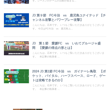
す。シーズンのチームの活動が始まる...
J3 第９節 FC今治 vs 鹿児島ユナイテッド 【チ
戦術
ャンネル攻撃とパワープレー攻撃】
こんにちは。石本です。 いつもご覧いただきありがとうございま
す。 今日はFC今治 vs 鹿児島ユ...
J3 第１節 愛媛FC vs いわてグルージャ盛
戦術
岡 【愛媛の得点の形とは】
こんにちは。石本です。 いつもご覧いただきありがとうございま
す。 本記事の執筆者 ...
2024 J3 第1節 FC今治 vs ガイナーレ鳥取 【ポ
FC今治
ケット、バイタル、ハーフスペース、ロード、ゲー
トは攻略できるのか】
こんにちは。石本です。 いつもご覧いただきありがとうございま
す。 本記事の執筆者 ...