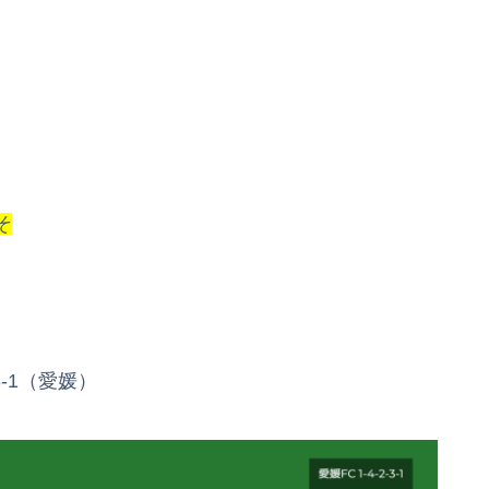
そ
3-1（愛媛）