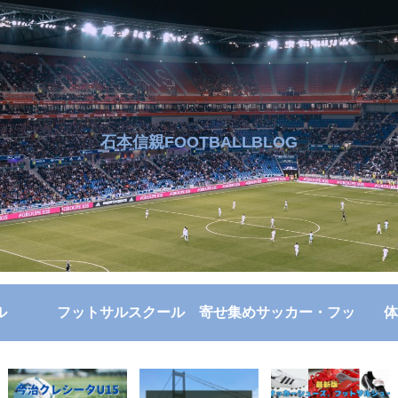
石本信親FOOTBALLBLOG
ル
フットサルスクール
寄せ集めサッカー・フッ
体
トサル