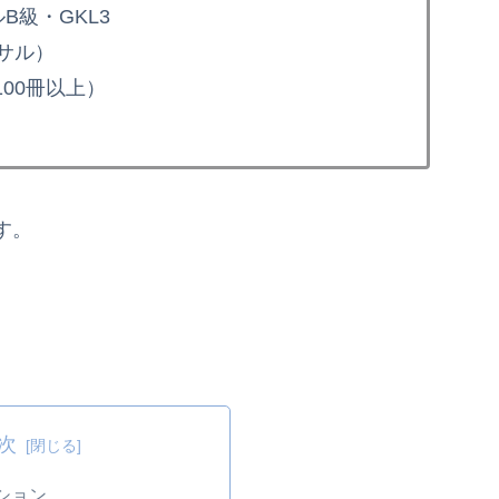
B級・GKL3
サル）
00冊以上）
す。
次
ション