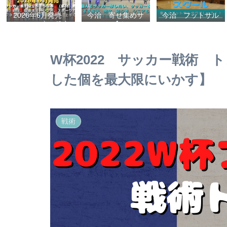
2026年6月発売
今治 寄せ集めサ
今治 フットサル
サッカー本＋役立
ッカー【タマケ
スクール
ちそうな本 （新
ル】 個人でサッ
刊、戦術、自伝、
カーがしたい、サ
指導法、トレン
ッカーをする場
W杯2022 サッカー戦術
ド、スポーツビジ
所、男女、初心
ネス、高校サッカ
者、シニアも学生
した個を最大限にいかす】
ー）勝つ方法、上
もいっしょに！
手くなる方法を見
【タマケル】
つけよう！
戦術