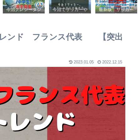
今治クレシータジ
今治でサッカーや
最新版 サッカー
ュニアユース（中
フットサルの始め
シューズ、フット
学生・U15） 選
方【クラブチーム
サルシューズ、ト
手募集
かスポーツ少年団
レーニングシュー
かスクールを選ぶ
ズのパフォーマン
 トレンド フランス代表 【突出
基準】小学生、幼
ス向上は軽いカン
児（年長・年
ガルー革で！痛み
中）、サッカー
改善、足にフィッ
ト！
2023.01.05
2022.12.15