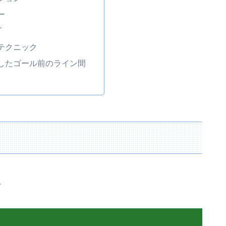
ー
グ
テクニック
したゴール前のライン間
。