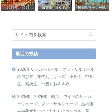
2025年、2026
最先端 GK（ゴ
最先端サッカー戦
年 幅広、ワイド
ールキーパー）
術、分析、フォー
のサッカーシュー
戦術、技術、テク
メーションを読み
ズ、フットサルシ
ニック、メンタル
解くためのサッカ
ューズ、足の痛み
をレベルアップし
ー本おすすめ32選
や靴ずれにはこだ
世界基準へ 練習
【2023年版】
わりはカンガルー
メニューなど選
革で！
手、指導者おすす
め本 11選
最近の投稿
2026年サッカーボール、フットサルボール
の選び方、年代別（キッズ、小学生、中学
生、高校生、一般）おすすめ
2025年、2026年 幅広、ワイドのサッカ
ーシューズ、フットサルシューズ、足の痛
みや靴ずれにはこだわりはカンガルー革