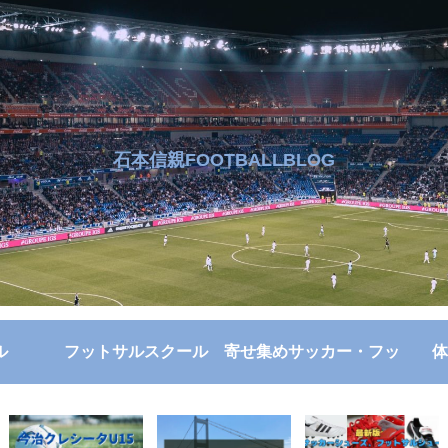
石本信親FOOTBALLBLOG
ル
フットサルスクール
寄せ集めサッカー・フッ
体
トサル