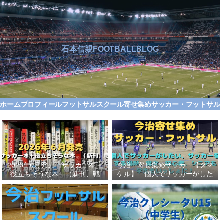
石本信親FOOTBALLBLOG
ホーム
プロフィール
フットサルスクール
寄せ集めサッカー・フットサ
2026年6月発売 サッカー本＋
今治 寄せ集めサッカー【タマ
役立ちそうな本 （新刊、戦
ケル】 個人でサッカーがした
術、自伝、指導法、トレンド、
い、サッカーをする場所、男
スポーツビジネス、高校サッカ
女、初心者、シニアも学生もい
ー）勝つ方法、上手くなる方法
っしょに！【タマケル】
を見つけよう！