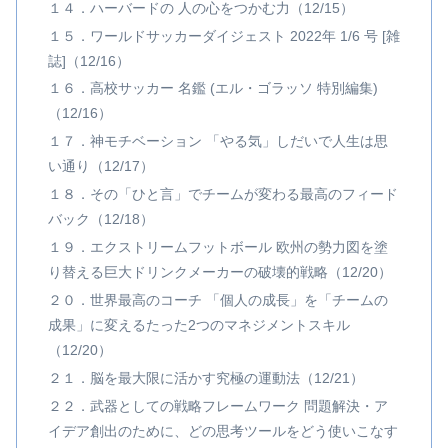
１４．ハーバードの 人の心をつかむ力（12/15）
１５．ワールドサッカーダイジェスト 2022年 1/6 号 [雑
誌]（12/16）
１６．高校サッカー 名鑑 (エル・ゴラッソ 特別編集)
（12/16）
１７．神モチベーション 「やる気」しだいで人生は思
い通り（12/17）
１８．その「ひと言」でチームが変わる最高のフィード
バック（12/18）
１９．エクストリームフットボール 欧州の勢力図を塗
り替える巨大ドリンクメーカーの破壊的戦略（12/20）
２０．世界最高のコーチ 「個人の成長」を「チームの
成果」に変えるたった2つのマネジメントスキル
（12/20）
２１．脳を最大限に活かす究極の運動法（12/21）
２２．武器としての戦略フレームワーク 問題解決・ア
イデア創出のために、どの思考ツールをどう使いこなす