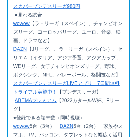
スカパーブンデスリーガ980円
●見れる試合
wowow
【ラ・リーガ（スペイン）、チャンピオン
ズリーグ、ヨーロッパリーグ、ユーロ、音楽、映
画、ドラマなど】
DAZN
【Jリーグ、、ラ・リーガ（スペイン）、セ
リエＡ（イタリア、アジア予選、アジアカップ、
WEリーグ、女子チャンピオンズリーグ、野球、
ボクシング、NFL、バレーボール、格闘技など】
スカパーブンデスリーガLIVEアプリ 7日間無料
トライアル実施中！
【ブンデスリーガ】
ABEMAプレミアム
【2022カタールW杯、Fリー
グ】
●登録できる端末数（同時視聴）
wowow
5台（3台）
DAZN
6台（2台） 家族やス
マホ、TV、パソコン、タブレットなど幅広く活用