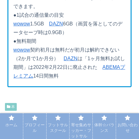
できます。
●1試合の通信量の目安
wowow
1.5GB
DAZN
6GB（画質を落としてのデ
ータセーブ時は0.9GB）
●無料期間
wowow
契約初月は無料だが初月は解約できない
（2か月で1か月分）
DAZN
は「1ヶ月無料お試し
期間」は2022年2月22日に廃止された
ABEMAプ
レミアム
14日間無料
本
シェアする
ホーム
プロフィー
フットサル
寄せ集めサ
体幹☆バラ
お問い合わ
ル
スクール
ッカー・フ
ンス
せ
ットサル