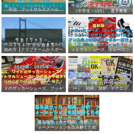
今治クレシータジュニアユース
今治 フットサルスクール
（中学生・U15） 選手募集
今治でサッカーやフットサルの
最新版 サッカーシューズ、フ
始め方【クラブチームかスポー
ットサルシューズ、トレーニン
ツ少年団かスクールを選ぶ基
グシューズのパフォーマンス向
準】小学生、幼児（年長・年
上は軽いカンガルー革で！痛み
中）、サッカー
改善、足にフィット！
2025年、2026年 幅広、ワイ
最先端 GK（ゴールキーパ
ドのサッカーシューズ、フット
ー） 戦術、技術、テクニッ
サルシューズ、足の痛みや靴ず
ク、メンタルをレベルアップし
れにはこだわりはカンガルー革
世界基準へ 練習メニューなど
で！
選手、指導者おすすめ本 11
選
最先端サッカー戦術、分析、フ
ォーメーションを読み解くため
のサッカー本おすすめ32選