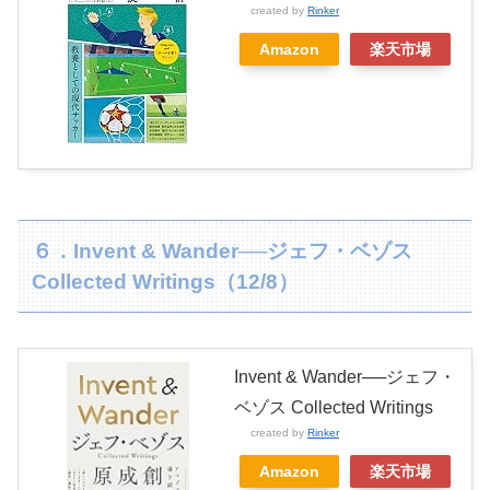
created by
Rinker
Amazon
楽天市場
６．Invent & Wander──ジェフ・ベゾス
Collected Writings（12/8）
Invent & Wander──ジェフ・
ベゾス Collected Writings
created by
Rinker
Amazon
楽天市場