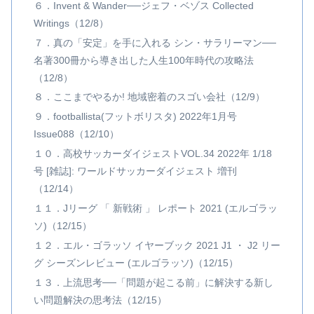
６．Invent & Wander──ジェフ・ベゾス Collected
Writings（12/8）
７．真の「安定」を手に入れる シン・サラリーマン──
名著300冊から導き出した人生100年時代の攻略法
（12/8）
８．ここまでやるか! 地域密着のスゴい会社（12/9）
９．footballista(フットボリスタ) 2022年1月号
Issue088（12/10）
１０．高校サッカーダイジェストVOL.34 2022年 1/18
号 [雑誌]: ワールドサッカーダイジェスト 増刊
（12/14）
１１．Jリーグ 「 新戦術 」 レポート 2021 (エルゴラッ
ソ)（12/15）
１２．エル・ゴラッソ イヤーブック 2021 J1 ・ J2 リー
グ シーズンレビュー (エルゴラッソ)（12/15）
１３．上流思考──「問題が起こる前」に解決する新し
い問題解決の思考法（12/15）