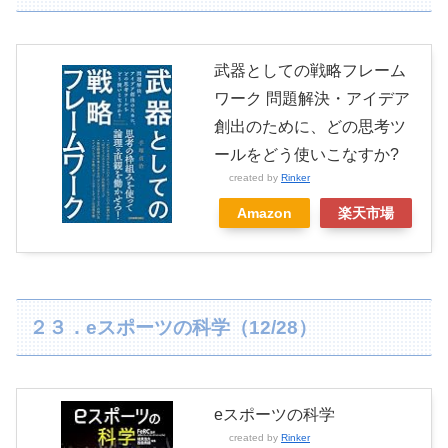
武器としての戦略フレーム
ワーク 問題解決・アイデア
創出のために、どの思考ツ
ールをどう使いこなすか?
created by
Rinker
Amazon
楽天市場
２３．eスポーツの科学（12/28）
eスポーツの科学
created by
Rinker