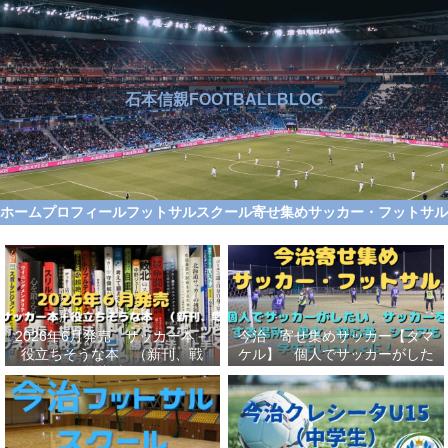
石本信親FOOTBALLBLOG
ホーム
プロフィール
フットサルスクール
寄せ集めサッカー・フットサ
2026年6月発売 サッカー本＋
今治 寄せ集めサッカー【タマ
役立ちそうな本 （新刊、戦
ケル】 個人でサッカーがした
術、自伝、指導法、トレンド、
い、サッカーをする場所、男
スポーツビジネス、高校サッカ
女、初心者、シニアも学生もい
ー）勝つ方法、上手くなる方法
っしょに！【タマケル】
を見つけよう！