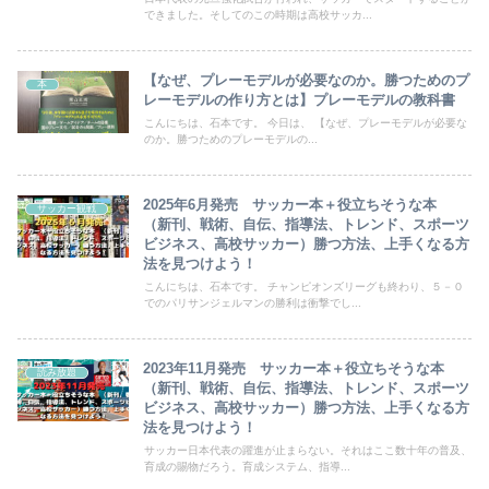
できました。そしてのこの時期は高校サッカ...
【なぜ、プレーモデルが必要なのか。勝つためのプ
本
レーモデルの作り方とは】プレーモデルの教科書
こんにちは、石本です。 今日は、 【なぜ、プレーモデルが必要な
のか。勝つためのプレーモデルの...
2025年6月発売 サッカー本＋役立ちそうな本
サッカー観戦
（新刊、戦術、自伝、指導法、トレンド、スポーツ
ビジネス、高校サッカー）勝つ方法、上手くなる方
法を見つけよう！
こんにちは、石本です。 チャンピオンズリーグも終わり、５－０
でのパリサンジェルマンの勝利は衝撃でし...
2023年11月発売 サッカー本＋役立ちそうな本
読み放題
（新刊、戦術、自伝、指導法、トレンド、スポーツ
ビジネス、高校サッカー）勝つ方法、上手くなる方
法を見つけよう！
サッカー日本代表の躍進が止まらない。それはここ数十年の普及、
育成の賜物だろう。育成システム、指導...