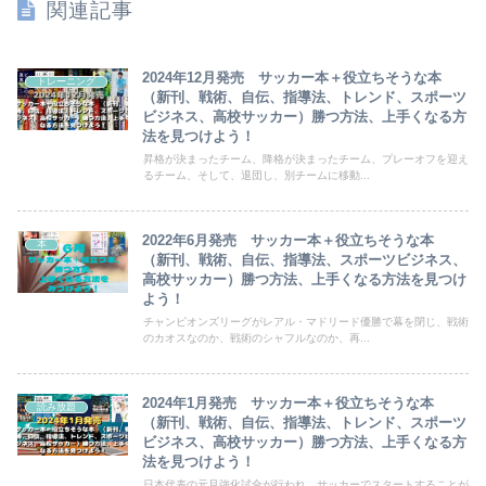
関連記事
2024年12月発売 サッカー本＋役立ちそうな本
トレーニング
（新刊、戦術、自伝、指導法、トレンド、スポーツ
ビジネス、高校サッカー）勝つ方法、上手くなる方
法を見つけよう！
昇格が決まったチーム、降格が決まったチーム、プレーオフを迎え
るチーム、そして、退団し、別チームに移動...
2022年6月発売 サッカー本＋役立ちそうな本
本
（新刊、戦術、自伝、指導法、スポーツビジネス、
高校サッカー）勝つ方法、上手くなる方法を見つけ
よう！
チャンピオンズリーグがレアル・マドリード優勝で幕を閉じ、戦術
のカオスなのか、戦術のシャフルなのか、再...
2024年1月発売 サッカー本＋役立ちそうな本
読み放題
（新刊、戦術、自伝、指導法、トレンド、スポーツ
ビジネス、高校サッカー）勝つ方法、上手くなる方
法を見つけよう！
日本代表の元旦強化試合が行われ、サッカーでスタートすることが