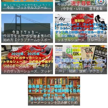
今治クレシータジュニアユース
今治 フットサルスクール
（中学生・U15） 選手募集
今治でサッカーやフットサルの
最新版 サッカーシューズ、フ
始め方【クラブチームかスポー
ットサルシューズ、トレーニン
ツ少年団かスクールを選ぶ基
グシューズのパフォーマンス向
準】小学生、幼児（年長・年
上は軽いカンガルー革で！痛み
中）、サッカー
改善、足にフィット！
2025年、2026年 幅広、ワイ
最先端 GK（ゴールキーパ
ドのサッカーシューズ、フット
ー） 戦術、技術、テクニッ
サルシューズ、足の痛みや靴ず
ク、メンタルをレベルアップし
れにはこだわりはカンガルー革
世界基準へ 練習メニューなど
で！
選手、指導者おすすめ本 11
選
最先端サッカー戦術、分析、フ
ォーメーションを読み解くため
のサッカー本おすすめ32選