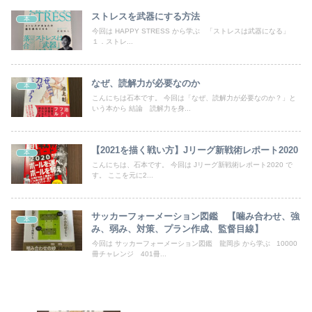
ストレスを武器にする方法
本
今回は HAPPY STRESS から学ぶ 「ストレスは武器になる」
１．ストレ...
なぜ、読解力が必要なのか
本
こんにちは石本です。 今回は「なぜ、読解力が必要なのか？」と
いう本から 結論 読解力を身...
【2021を描く戦い方】Jリーグ新戦術レポート2020
本
こんにちは、石本です。 今回は Jリーグ新戦術レポート2020 で
す。 ここを元に2...
サッカーフォーメーション図鑑 【噛み合わせ、強
本
み、弱み、対策、プラン作成、監督目線】
今回は サッカーフォーメーション図鑑 龍岡歩 から学ぶ 10000
冊チャレンジ 401冊...