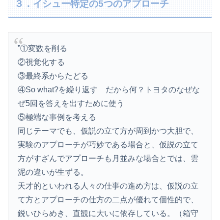
３．イシュー特定の5つのアプローチ
”①変数を削る
②視覚化する
③最終系からたどる
④So what?を繰り返す だから何？トヨタのなぜな
ぜ5回を答えを出すために使う
⑤極端な事例を考える
同じテーマでも、仮説の立て方が周到かつ大胆で、
実験のアプローチが巧妙である場合と、仮説の立て
方がすざんでアプローチも月並みな場合とでは、雲
泥の違いが生ずる。
天才的といわれる人々の仕事の進め方は、仮説の立
て方とアプローチの仕方の二点が優れて個性的で、
鋭いひらめき、直観に大いに依存している。（箱守