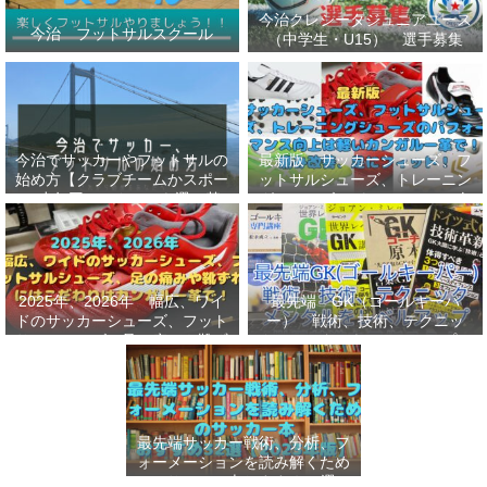
今治クレシータジュニアユース
今治 フットサルスクール
（中学生・U15） 選手募集
今治でサッカーやフットサルの
最新版 サッカーシューズ、フ
始め方【クラブチームかスポー
ットサルシューズ、トレーニン
ツ少年団かスクールを選ぶ基
グシューズのパフォーマンス向
準】小学生、幼児（年長・年
上は軽いカンガルー革で！痛み
中）、サッカー
改善、足にフィット！
2025年、2026年 幅広、ワイ
最先端 GK（ゴールキーパ
ドのサッカーシューズ、フット
ー） 戦術、技術、テクニッ
サルシューズ、足の痛みや靴ず
ク、メンタルをレベルアップし
れにはこだわりはカンガルー革
世界基準へ 練習メニューなど
で！
選手、指導者おすすめ本 11
選
最先端サッカー戦術、分析、フ
ォーメーションを読み解くため
のサッカー本おすすめ32選