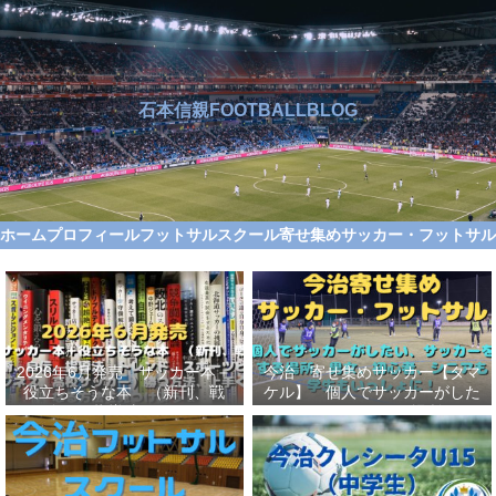
石本信親FOOTBALLBLOG
ホーム
プロフィール
フットサルスクール
寄せ集めサッカー・フットサ
2026年6月発売 サッカー本＋
今治 寄せ集めサッカー【タマ
役立ちそうな本 （新刊、戦
ケル】 個人でサッカーがした
術、自伝、指導法、トレンド、
い、サッカーをする場所、男
スポーツビジネス、高校サッカ
女、初心者、シニアも学生もい
ー）勝つ方法、上手くなる方法
っしょに！【タマケル】
を見つけよう！