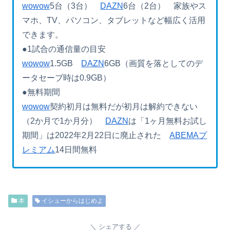
wowow
5台（3台）
DAZN
6台（2台） 家族やス
マホ、TV、パソコン、タブレットなど幅広く活用
できます。
●1試合の通信量の目安
wowow
1.5GB
DAZN
6GB（画質を落としてのデ
ータセーブ時は0.9GB）
●無料期間
wowow
契約初月は無料だが初月は解約できない
（2か月で1か月分）
DAZN
は「1ヶ月無料お試し
期間」は2022年2月22日に廃止された
ABEMAプ
レミアム
14日間無料
本
イシューからはじめよ
シェアする