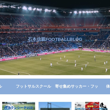
石本信親FOOTBALLBLOG
ル
フットサルスクール
寄せ集めサッカー・フッ
体
トサル