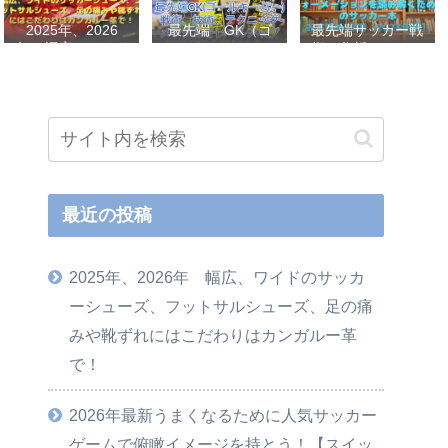
2025年、2026
最先端 GK（ゴ
最先端サッカー戦
年 幅広、ワイド
ールキーパー）
術、分析、フォー
のサッカーシュー
戦術、技術、テク
メーションを読み
ズ、フットサルシ
ニック、メンタル
解くためのサッカ
ューズ、足の痛み
をレベルアップし
ー本おすすめ32選
や靴ずれにはこだ
世界基準へ 練習
【2023年版】
わりはカンガルー
メニューなど選
革で！
手、指導者おすす
め本 11選
最近の投稿
2025年、2026年 幅広、ワイドのサッカ
ーシューズ、フットサルシューズ、足の痛
みや靴ずれにはこだわりはカンガルー革
で！
2026年最新うまくなるために人気サッカー
ゲームで俯瞰イメージを持とう！【スイッ