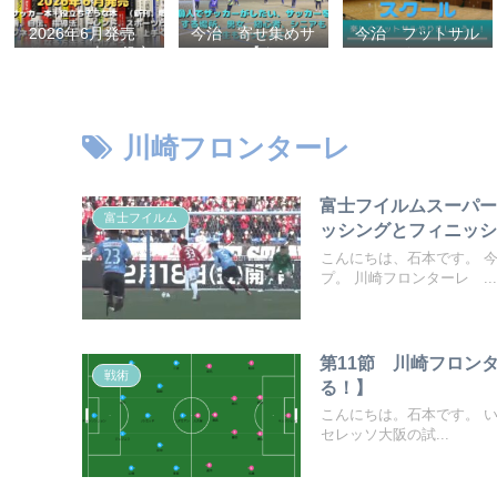
2026年6月発売
今治 寄せ集めサ
今治 フットサル
サッカー本＋役立
ッカー【タマケ
スクール
ちそうな本 （新
ル】 個人でサッ
刊、戦術、自伝、
カーがしたい、サ
指導法、トレン
ッカーをする場
ド、スポーツビジ
所、男女、初心
川崎フロンターレ
ネス、高校サッカ
者、シニアも学生
ー）勝つ方法、上
もいっしょに！
手くなる方法を見
【タマケル】
富士フイルムスーパー
つけよう！
富士フイルム
ッシングとフィニッ
こんにちは、石本です。 
プ。 川崎フロンターレ ...
第11節 川崎フロン
戦術
る！】
こんにちは。石本です。 い
セレッソ大阪の試...