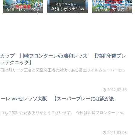
今治クレシータジ
今治でサッカーや
最新版 サッカー
ュニアユース（中
フットサルの始め
シューズ、フット
学生・U15） 選
方【クラブチーム
サルシューズ、ト
手募集
かスポーツ少年団
レーニングシュー
かスクールを選ぶ
ズのパフォーマン
基準】小学生、幼
ス向上は軽いカン
児（年長・年
ガルー革で！痛み
中）、サッカー
改善、足にフィッ
ト！
カップ 川崎フロンターレvs浦和レッズ 【浦和守備プレ
シュテクニック】
今日はJ1リーグ王者と天皇杯王者の対決である富士フイルムスーパーカッ
2022.02.13
ターレ vs セレッソ大阪 【スーパープレーには訳があ
つもご覧いただきありがとうございます。 今日は川崎フロンターレ vs
2021.03.06