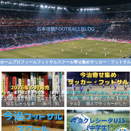
石本信親FOOTBALLBLOG
ホーム
プロフィール
フットサルスクール
寄せ集めサッカー・フットサ
2026年6月発売 サッカー本＋
今治 寄せ集めサッカー【タマ
役立ちそうな本 （新刊、戦
ケル】 個人でサッカーがした
術、自伝、指導法、トレンド、
い、サッカーをする場所、男
スポーツビジネス、高校サッカ
女、初心者、シニアも学生もい
ー）勝つ方法、上手くなる方法
っしょに！【タマケル】
を見つけよう！