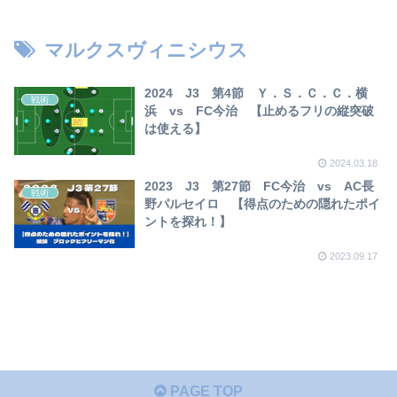
【2023年版】
マルクスヴィニシウス
2024 J3 第4節 Ｙ．Ｓ．Ｃ．Ｃ．横
戦術
浜 vs FC今治 【止めるフリの縦突破
は使える】
2024.03.18
2023 J3 第27節 FC今治 vs AC長
戦術
野パルセイロ 【得点のための隠れたポイ
ントを探れ！】
2023.09.17
PAGE TOP