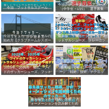
今治クレシータジュニアユース
今治 フットサルスクール
（中学生・U15） 選手募集
今治でサッカーやフットサルの
最新版 サッカーシューズ、フ
始め方【クラブチームかスポー
ットサルシューズ、トレーニン
ツ少年団かスクールを選ぶ基
グシューズのパフォーマンス向
準】小学生、幼児（年長・年
上は軽いカンガルー革で！痛み
中）、サッカー
改善、足にフィット！
2025年、2026年 幅広、ワイ
最先端 GK（ゴールキーパ
ドのサッカーシューズ、フット
ー） 戦術、技術、テクニッ
サルシューズ、足の痛みや靴ず
ク、メンタルをレベルアップし
れにはこだわりはカンガルー革
世界基準へ 練習メニューなど
で！
選手、指導者おすすめ本 11
選
最先端サッカー戦術、分析、フ
ォーメーションを読み解くため
のサッカー本おすすめ32選