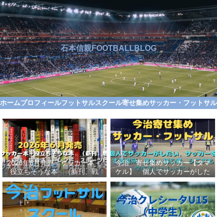
石本信親FOOTBALLBLOG
ホーム
プロフィール
フットサルスクール
寄せ集めサッカー・フットサ
2026年6月発売 サッカー本＋
今治 寄せ集めサッカー【タマ
役立ちそうな本 （新刊、戦
ケル】 個人でサッカーがした
術、自伝、指導法、トレンド、
い、サッカーをする場所、男
スポーツビジネス、高校サッカ
女、初心者、シニアも学生もい
ー）勝つ方法、上手くなる方法
っしょに！【タマケル】
を見つけよう！