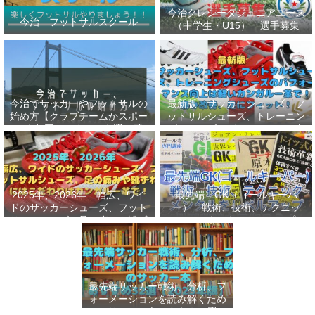
今治クレシータジュニアユース
今治 フットサルスクール
（中学生・U15） 選手募集
今治でサッカーやフットサルの
最新版 サッカーシューズ、フ
始め方【クラブチームかスポー
ットサルシューズ、トレーニン
ツ少年団かスクールを選ぶ基
グシューズのパフォーマンス向
準】小学生、幼児（年長・年
上は軽いカンガルー革で！痛み
中）、サッカー
改善、足にフィット！
2025年、2026年 幅広、ワイ
最先端 GK（ゴールキーパ
ドのサッカーシューズ、フット
ー） 戦術、技術、テクニッ
サルシューズ、足の痛みや靴ず
ク、メンタルをレベルアップし
れにはこだわりはカンガルー革
世界基準へ 練習メニューなど
で！
選手、指導者おすすめ本 11
選
最先端サッカー戦術、分析、フ
ォーメーションを読み解くため
のサッカー本おすすめ32選