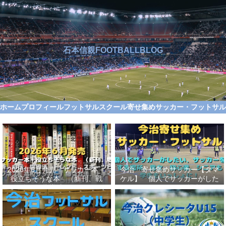
石本信親FOOTBALLBLOG
ホーム
プロフィール
フットサルスクール
寄せ集めサッカー・フットサ
2026年6月発売 サッカー本＋
今治 寄せ集めサッカー【タマ
役立ちそうな本 （新刊、戦
ケル】 個人でサッカーがした
術、自伝、指導法、トレンド、
い、サッカーをする場所、男
スポーツビジネス、高校サッカ
女、初心者、シニアも学生もい
ー）勝つ方法、上手くなる方法
っしょに！【タマケル】
を見つけよう！