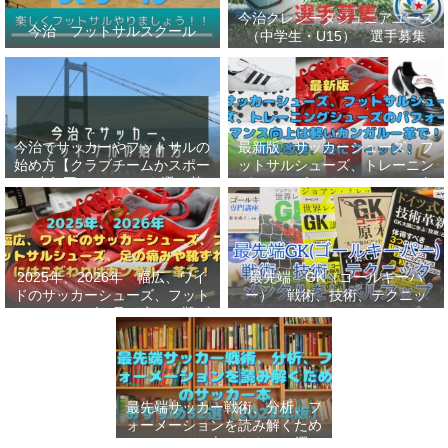
今治クレシータジュニアユース
今治 フットサルスクール
（中学生・U15） 選手募集
今治でサッカーやフットサルの
最新版 サッカーシューズ、フ
始め方【クラブチームかスポー
ットサルシューズ、トレーニン
ツ少年団かスクールを選ぶ基
グシューズのパフォーマンス向
準】小学生、幼児（年長・年
上は軽いカンガルー革で！痛み
中）、サッカー
改善、足にフィット！
2025年、2026年 幅広、ワイ
最先端 GK（ゴールキーパ
ドのサッカーシューズ、フット
ー） 戦術、技術、テクニッ
サルシューズ、足の痛みや靴ず
ク、メンタルをレベルアップし
れにはこだわりはカンガルー革
世界基準へ 練習メニューなど
で！
選手、指導者おすすめ本 11
選
最先端サッカー戦術、分析、フ
ォーメーションを読み解くため
のサッカー本おすすめ32選