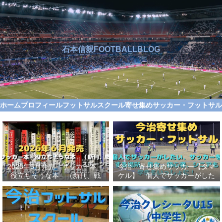
石本信親FOOTBALLBLOG
ホーム
プロフィール
フットサルスクール
寄せ集めサッカー・フットサ
2026年6月発売 サッカー本＋
今治 寄せ集めサッカー【タマ
役立ちそうな本 （新刊、戦
ケル】 個人でサッカーがした
術、自伝、指導法、トレンド、
い、サッカーをする場所、男
スポーツビジネス、高校サッカ
女、初心者、シニアも学生もい
ー）勝つ方法、上手くなる方法
っしょに！【タマケル】
を見つけよう！