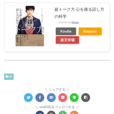
超トーク力 心を操る話し方
の科学
created by
Rinker
Kindle
Amazon
楽天市場
本
シェアする
ishi6262をフォローする