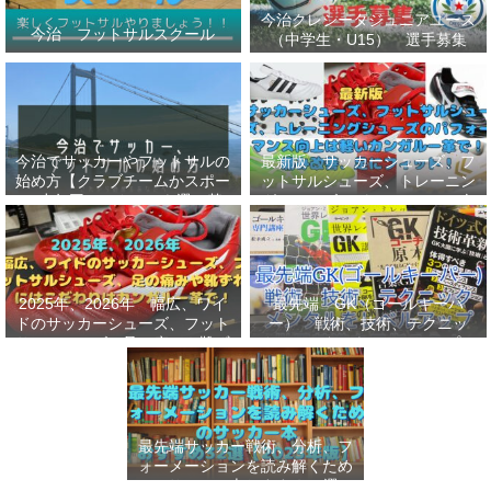
今治クレシータジュニアユース
今治 フットサルスクール
（中学生・U15） 選手募集
今治でサッカーやフットサルの
最新版 サッカーシューズ、フ
始め方【クラブチームかスポー
ットサルシューズ、トレーニン
ツ少年団かスクールを選ぶ基
グシューズのパフォーマンス向
準】小学生、幼児（年長・年
上は軽いカンガルー革で！痛み
中）、サッカー
改善、足にフィット！
2025年、2026年 幅広、ワイ
最先端 GK（ゴールキーパ
ドのサッカーシューズ、フット
ー） 戦術、技術、テクニッ
サルシューズ、足の痛みや靴ず
ク、メンタルをレベルアップし
れにはこだわりはカンガルー革
世界基準へ 練習メニューなど
で！
選手、指導者おすすめ本 11
選
最先端サッカー戦術、分析、フ
ォーメーションを読み解くため
のサッカー本おすすめ32選