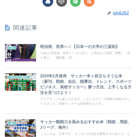
ishi6262
関連記事
明治発、世界へ！【日本一の大学の三原則】
本
今回は 明治発、世界へ！ から学ぶ 1.明治の三原則「球際」「切
り替え」「運動量」 明...
2024年2月発売 サッカー本＋役立ちそうな本
サッカー観戦
（新刊、戦術、自伝、指導法、トレンド、スポーツ
ビジネス、高校サッカー）勝つ方法、上手くなる方
法を見つけよう！
アジアカップも盛り上がる中、いよいよJリーグ開幕の時期がやっ
てきました。高校サッカーは新体制のもと全...
サッカー観戦力を高めるおすすめ本（戦術、用語、
本
Jリーグ、海外）
こんにちは、石本です。 サッカーの試合を観戦するにあたり、も