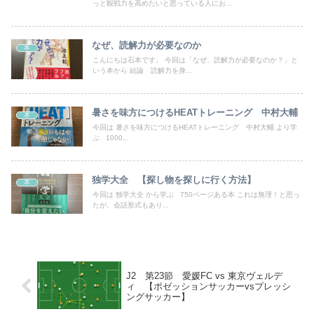
っと観戦力を高めたいと思っている人にお...
なぜ、読解力が必要なのか
本
こんにちは石本です。 今回は「なぜ、読解力が必要なのか？」と
いう本から 結論 読解力を身...
暑さを味方につけるHEATトレーニング 中村大輔
本
今回は 暑さを味方につけるHEATトレーニング 中村大輔 より学
ぶ 1000...
独学大全 【探し物を探しに行く方法】
本
今回は 独学大全 から学ぶ 750ページある本 これは無理！と思っ
たが、会話形式もあり...
J2 第23節 愛媛FC vs 東京ヴェルデ
ィ 【ポゼッションサッカーvsプレッシ
ングサッカー】