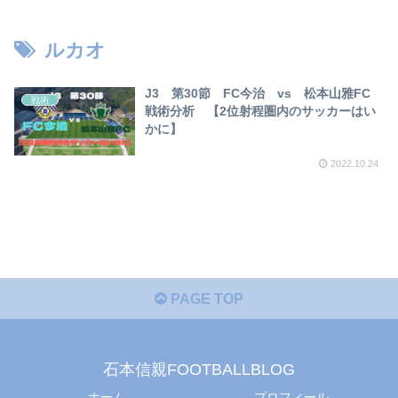
【2023年版】
ルカオ
J3 第30節 FC今治 vs 松本山雅FC
戦術
戦術分析 【2位射程圏内のサッカーはい
かに】
2022.10.24
PAGE TOP
石本信親FOOTBALLBLOG
ホーム
プロフィール