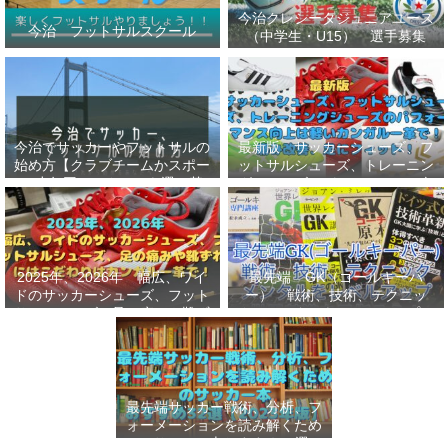
今治クレシータジュニアユース
今治 フットサルスクール
（中学生・U15） 選手募集
今治でサッカーやフットサルの
最新版 サッカーシューズ、フ
始め方【クラブチームかスポー
ットサルシューズ、トレーニン
ツ少年団かスクールを選ぶ基
グシューズのパフォーマンス向
準】小学生、幼児（年長・年
上は軽いカンガルー革で！痛み
中）、サッカー
改善、足にフィット！
2025年、2026年 幅広、ワイ
最先端 GK（ゴールキーパ
ドのサッカーシューズ、フット
ー） 戦術、技術、テクニッ
サルシューズ、足の痛みや靴ず
ク、メンタルをレベルアップし
れにはこだわりはカンガルー革
世界基準へ 練習メニューなど
で！
選手、指導者おすすめ本 11
選
最先端サッカー戦術、分析、フ
ォーメーションを読み解くため
のサッカー本おすすめ32選