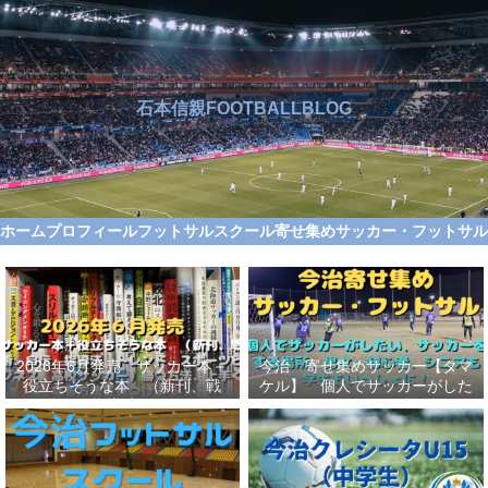
石本信親FOOTBALLBLOG
ホーム
プロフィール
フットサルスクール
寄せ集めサッカー・フットサ
2026年6月発売 サッカー本＋
今治 寄せ集めサッカー【タマ
役立ちそうな本 （新刊、戦
ケル】 個人でサッカーがした
術、自伝、指導法、トレンド、
い、サッカーをする場所、男
スポーツビジネス、高校サッカ
女、初心者、シニアも学生もい
ー）勝つ方法、上手くなる方法
っしょに！【タマケル】
を見つけよう！