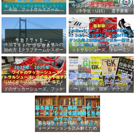
今治クレシータジュニアユース
今治 フットサルスクール
（中学生・U15） 選手募集
今治でサッカーやフットサルの
最新版 サッカーシューズ、フ
始め方【クラブチームかスポー
ットサルシューズ、トレーニン
ツ少年団かスクールを選ぶ基
グシューズのパフォーマンス向
準】小学生、幼児（年長・年
上は軽いカンガルー革で！痛み
中）、サッカー
改善、足にフィット！
2025年、2026年 幅広、ワイ
最先端 GK（ゴールキーパ
ドのサッカーシューズ、フット
ー） 戦術、技術、テクニッ
サルシューズ、足の痛みや靴ず
ク、メンタルをレベルアップし
れにはこだわりはカンガルー革
世界基準へ 練習メニューなど
で！
選手、指導者おすすめ本 11
選
最先端サッカー戦術、分析、フ
ォーメーションを読み解くため
のサッカー本おすすめ32選