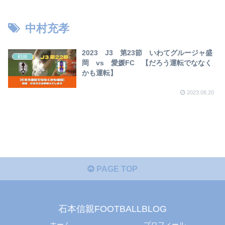
【2023年版】
中村充孝
2023 J3 第23節 いわてグルージャ盛
戦術
岡 vs 愛媛FC 【だろう運転でななく
かも運転】
2023.08.20
PAGE TOP
石本信親FOOTBALLBLOG
ホーム
プロフィール