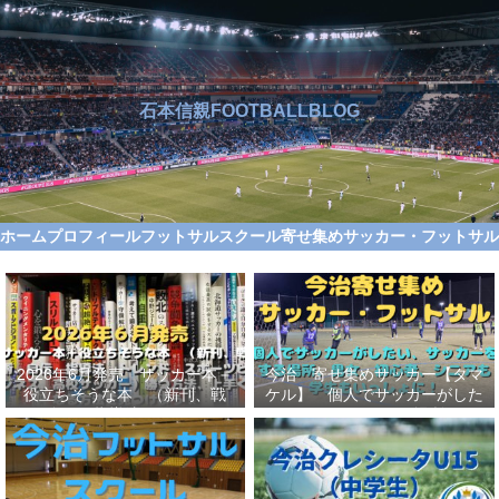
石本信親FOOTBALLBLOG
ホーム
プロフィール
フットサルスクール
寄せ集めサッカー・フットサ
2026年6月発売 サッカー本＋
今治 寄せ集めサッカー【タマ
役立ちそうな本 （新刊、戦
ケル】 個人でサッカーがした
術、自伝、指導法、トレンド、
い、サッカーをする場所、男
スポーツビジネス、高校サッカ
女、初心者、シニアも学生もい
ー）勝つ方法、上手くなる方法
っしょに！【タマケル】
を見つけよう！